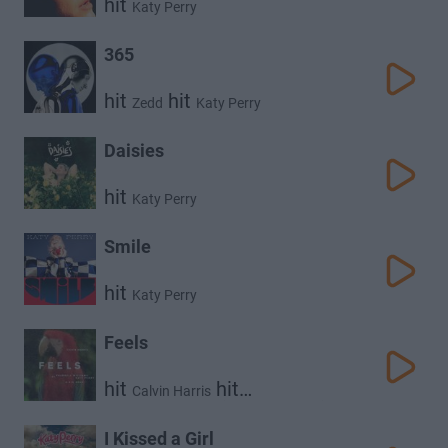
hit
Katy Perry
365
hit
hit
Zedd
Katy Perry
Daisies
hit
Katy Perry
Smile
hit
Katy Perry
Feels
hit
hit
Calvin Harris
hit
hit
Pharrell Williams
Katy Perry
Big Sean
I Kissed a Girl