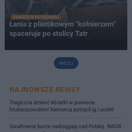
ZWIERZĘ W POTRZASKU
Łania z plastikowym "kołnierzem"
spaceruje po stolicy Tatr
WIĘCEJ
NAJNOWSZE NEWSY
Tragiczna śmierć 46-latki w powiecie
hrubieszowskim! Kierowca potrącił ją i uciekł
Gwałtowne burze nadciągają nad Polskę. IMGW