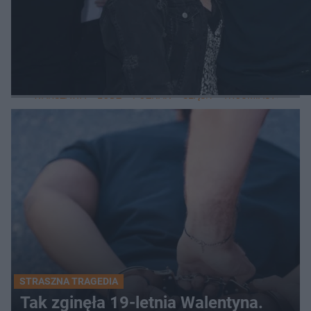
WIĘCEJ
LOKALNE
WARSZAWA
ŁÓDŹ
POZNAŃ
ŚLĄSK
TRÓJMIASTO
LUB
STRASZNA TRAGEDIA
Tak zginęła 19-letnia Walentyna.