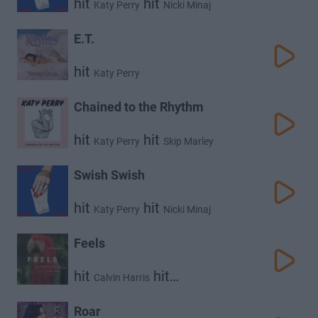
hit
hit
Katy Perry
Nicki Minaj
E.T.
hit
Katy Perry
Chained to the Rhythm
hit
hit
Katy Perry
Skip Marley
Swish Swish
hit
hit
Katy Perry
Nicki Minaj
Feels
hit
hit
Calvin Harris
hit
hit
Pharrell Williams
Katy Perry
Big Sean
Roar