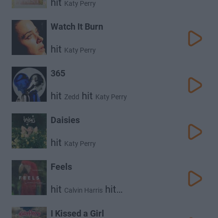
hit
Katy Perry
Watch It Burn
hit
Katy Perry
365
hit
hit
Zedd
Katy Perry
Daisies
hit
Katy Perry
Feels
hit
hit
Calvin Harris
hit
hit
Pharrell Williams
Katy Perry
Big Sean
I Kissed a Girl