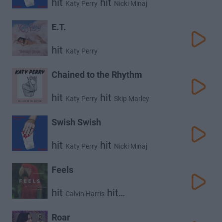
hit
hit
Katy Perry
Nicki Minaj
E.T.
hit
Katy Perry
Chained to the Rhythm
hit
hit
Katy Perry
Skip Marley
Swish Swish
hit
hit
Katy Perry
Nicki Minaj
Feels
hit
hit
Calvin Harris
hit
hit
Pharrell Williams
Katy Perry
Big Sean
Roar