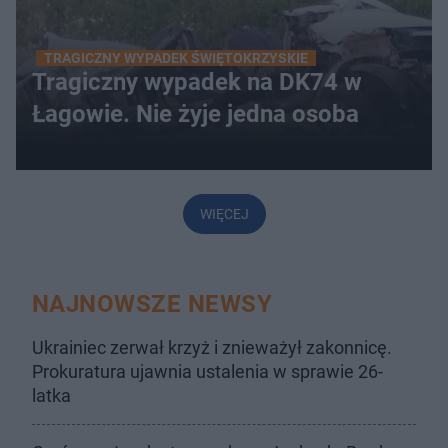
TRAGICZNY WYPADEK ŚWIĘTOKRZYSKIE
Tragiczny wypadek na DK74 w
Łagowie. Nie żyje jedna osoba
WIĘCEJ
NAJNOWSZE NEWSY
Ukrainiec zerwał krzyż i znieważył zakonnicę.
Prokuratura ujawnia ustalenia w sprawie 26-
latka