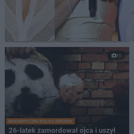
WIĘCEJ
LOKALNE
WARSZAWA
ŁÓDŹ
POZNAŃ
ŚLĄSK
TRÓJMIASTO
LUB
11
MAKABRYCZNE KULISY ZBRODNI
26-latek zamordował ojca i uszył