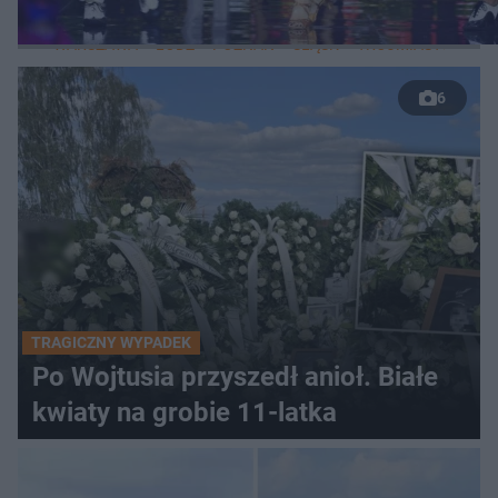
LOKALNE
WARSZAWA
ŁÓDŹ
POZNAŃ
ŚLĄSK
TRÓJMIASTO
LUB
6
TRAGICZNY WYPADEK
Po Wojtusia przyszedł anioł. Białe
kwiaty na grobie 11-latka