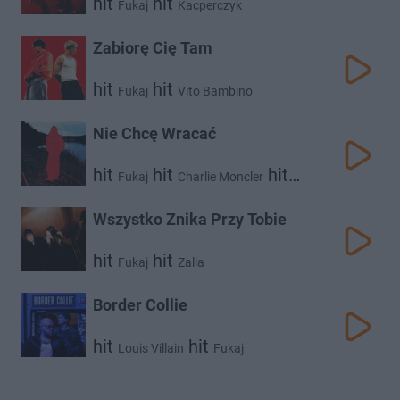
hit
hit
Fukaj
Kacperczyk
Zabiorę Cię Tam
hit
hit
Fukaj
Vito Bambino
Nie Chcę Wracać
hit
hit
hit
Fukaj
Charlie Moncler
Hubert.
Wszystko Znika Przy Tobie
hit
hit
Fukaj
Zalia
Border Collie
hit
hit
Louis Villain
Fukaj