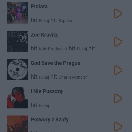
Piniata
hit
hit
Fukaj
Szpaku
Zoe Kravitz
hit
hit
hit
Kubi Producent
Fukaj
hit
Chivas
Livka
God Save the Prague
hit
hit
Fukaj
Charlie Moncler
I Nie Puszczę
hit
Fukaj
Potwory z Szafy