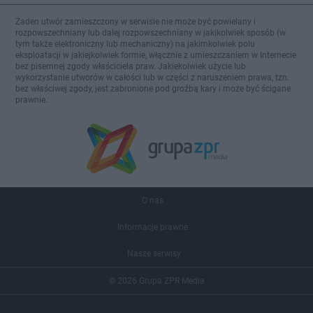
Żaden utwór zamieszczony w serwisie nie może być powielany i
rozpowszechniany lub dalej rozpowszechniany w jakikolwiek sposób (w
tym także elektroniczny lub mechaniczny) na jakimkolwiek polu
eksploatacji w jakiejkolwiek formie, włącznie z umieszczaniem w Internecie
bez pisemnej zgody właściciela praw. Jakiekolwiek użycie lub
wykorzystanie utworów w całości lub w części z naruszeniem prawa, tzn.
bez właściwej zgody, jest zabronione pod groźbą kary i może być ścigane
prawnie.
O nas
Informacje prawne
Nasze serwisy
© 2026 Grupa ZPR Media