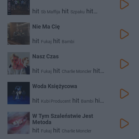
hit
hit
hit
Sb Maffija
Szpaku
hit
hit
Białas
Fukaj
hit
Po Prostu Kajtek
White 2115
Nie Ma Cię
hit
hit
Fukaj
Bambi
Nasz Czas
hit
hit
hit
Fukaj
Charlie Moncler
Białas
Woda Księżycowa
hit
hit
hit
Kubi Producent
Bambi
Fukaj
W Tym Szaleństwie Jest
Metoda
hit
hit
Fukaj
Charlie Moncler