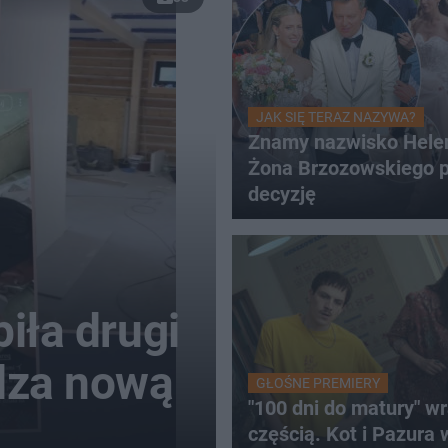
JAK SIĘ TERAZ NAZYWA?
Znamy nazwisko Hele
Żona Brzozowskiego p
decyzję
iła drugi
dza nową
GŁOŚNE PREMIERY
"100 dni do matury" wr
częścią. Kot i Pazura 