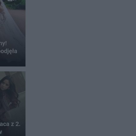
ny!
odjęła
aca z 2.
w