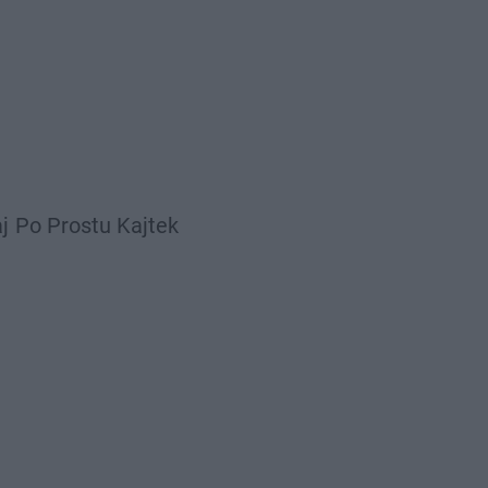
j
Po Prostu Kajtek
White 2115