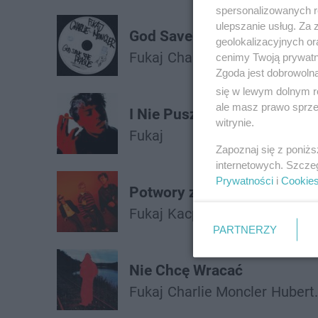
spersonalizowanych re
ulepszanie usług. Za
God Save the Prague
geolokalizacyjnych or
Fukaj
Charlie Moncler
cenimy Twoją prywatno
Zgoda jest dobrowoln
się w lewym dolnym r
ale masz prawo sprzec
I Nie Puszczę
witrynie.
Fukaj
Zapoznaj się z poniż
internetowych. Szcze
Prywatności
i
Cookie
Potwory z Szafy
Fukaj
Kacperczyk
PARTNERZY
Nie Chcę Wracać
Fukaj
Charlie Moncler
Hubert.