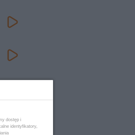
y dostęp i
lne identyfikatory,
iania