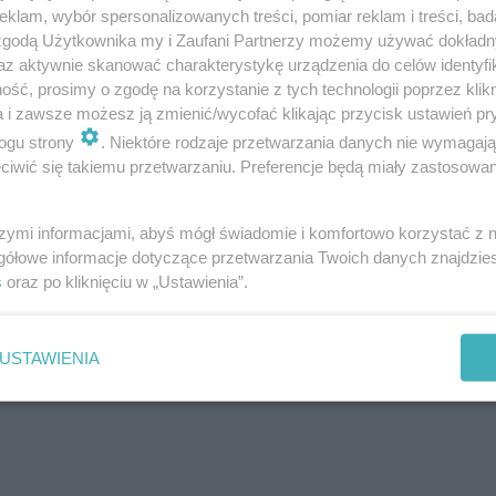
klam, wybór spersonalizowanych treści, pomiar reklam i treści, bad
 zgodą Użytkownika my i Zaufani Partnerzy możemy używać dokład
az aktywnie skanować charakterystykę urządzenia do celów identyfi
ść, prosimy o zgodę na korzystanie z tych technologii poprzez klikn
a i zawsze możesz ją zmienić/wycofać klikając przycisk ustawień pr
ogu strony
. Niektóre rodzaje przetwarzania danych nie wymagaj
iwić się takiemu przetwarzaniu. Preferencje będą miały zastosowanie
szymi informacjami, abyś mógł świadomie i komfortowo korzystać z
gółowe informacje dotyczące przetwarzania Twoich danych znajdzi
s
oraz po kliknięciu w „Ustawienia”.
USTAWIENIA