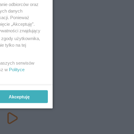
anie odbiorców oraz
nych danych
kacji. Ponieważ
ięcie „Akceptuję”.
ywatności znajdujący
ą zgody użytkownika,
 tylko na tej
 naszych serwisów
esz w
Polityce
Akceptuję