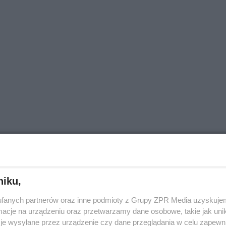
e Rexha
Afrojack
niku,
fanych partnerów oraz inne podmioty z Grupy ZPR Media uzyskujem
cje na urządzeniu oraz przetwarzamy dane osobowe, takie jak unika
je wysyłane przez urządzenie czy dane przeglądania w celu zapewn