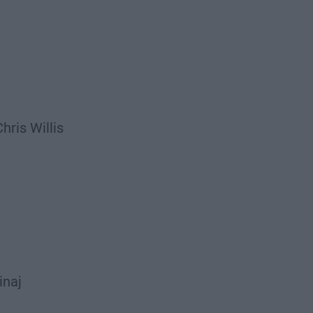
Chris Willis
inaj