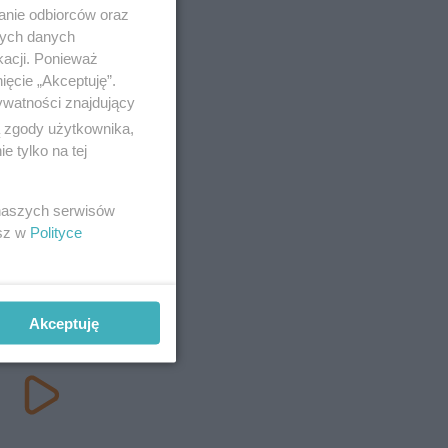
anie odbiorców oraz
nych danych
kacji. Ponieważ
ięcie „Akceptuję”.
ywatności znajdujący
ą zgody użytkownika,
 tylko na tej
 naszych serwisów
esz w
Polityce
Akceptuję