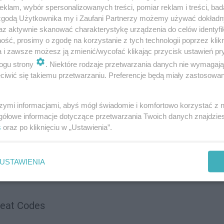
klam, wybór spersonalizowanych treści, pomiar reklam i treści, bad
 zgodą Użytkownika my i Zaufani Partnerzy możemy używać dokład
az aktywnie skanować charakterystykę urządzenia do celów identyfi
ść, prosimy o zgodę na korzystanie z tych technologii poprzez klikn
a i zawsze możesz ją zmienić/wycofać klikając przycisk ustawień pr
ogu strony
. Niektóre rodzaje przetwarzania danych nie wymagaj
iwić się takiemu przetwarzaniu. Preferencje będą miały zastosowanie
szymi informacjami, abyś mógł świadomie i komfortowo korzystać z
gółowe informacje dotyczące przetwarzania Twoich danych znajdzi
s
oraz po kliknięciu w „Ustawienia”.
Chris Willis
USTAWIENIA
eat Codes