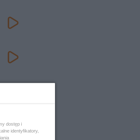
y dostęp i
lne identyfikatory,
iania