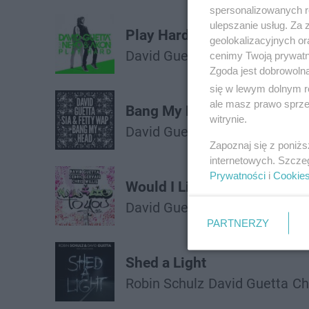
spersonalizowanych re
ulepszanie usług. Za
Play Hard
geolokalizacyjnych or
David Guetta
Akon
Ne-Yo
cenimy Twoją prywatno
Zgoda jest dobrowoln
się w lewym dolnym r
ale masz prawo sprzec
Bang My Head
witrynie.
David Guetta
Sia
Fetty Wap
Zapoznaj się z poniż
internetowych. Szcze
Prywatności
i
Cookie
Would I Lie to You
David Guetta
Cedric Gervais
PARTNERZY
Shed a Light
Robin Schulz
David Guetta
Ch