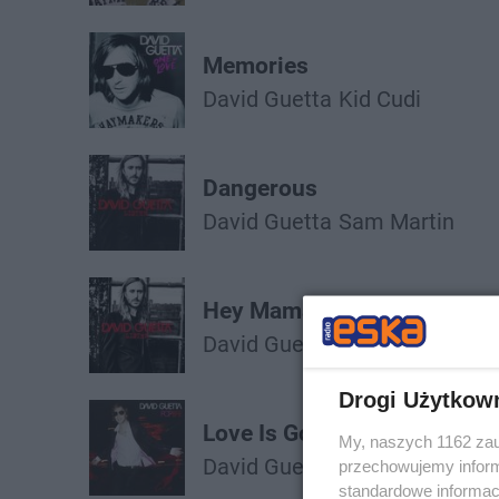
Memories
David Guetta
Kid Cudi
Dangerous
David Guetta
Sam Martin
Hey Mama
David Guetta
Nicki Minaj
Beb
Drogi Użytkow
Love Is Gone
My, naszych 1162 zau
David Guetta
przechowujemy informa
standardowe informac