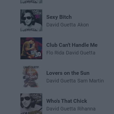
Sexy Bitch
David Guetta
Akon
Club Can't Handle Me
Flo Rida
David Guetta
Lovers on the Sun
David Guetta
Sam Martin
Who's That Chick
David Guetta
Rihanna