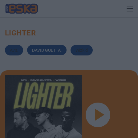
LIGHTER
A7s
,
DAVID GUETTA
,
Wizkid