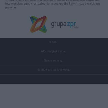
bez właściwej zgody, jest zabronione pod groźbą kary i może być ścigane
prawnie.
O nas
Informacje prawne
Nasze serwisy
© 2026 Grupa ZPR Media