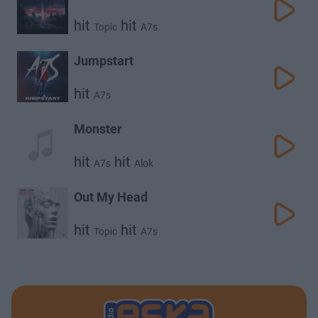
hit
hit
Topic
A7s
Jumpstart
hit
A7s
Monster
hit
hit
A7s
Alok
Out My Head
hit
hit
Topic
A7s