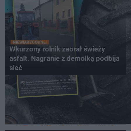
NIEWIARYGODNE!
Wkurzony rolnik zaorał świeży
asfalt. Nagranie z demolką podbija
sieć
WIĘCEJ
LOKALNE
WARSZAWA
ŁÓDŹ
POZNAŃ
ŚLĄSK
TRÓJMIASTO
LUB