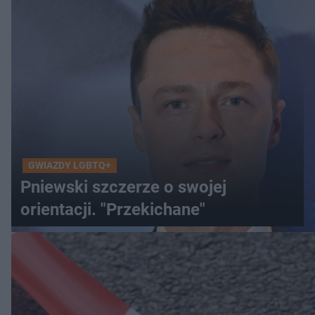
GWIAZDY LGBTQ+
Pniewski szczerze o swojej
orientacji. "Przekichane"