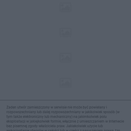
Żaden utwór zamieszczony w serwisie nie może być powielany i
rozpowszechniany lub dalej rozpowszechniany w jakikolwiek sposób (w
tym także elektroniczny lub mechaniczny) na jakimkolwiek polu
eksploatacji w jakiejkolwiek formie, włącznie z umieszczaniem w Internecie
bez pisemnej zgody właściciela praw. Jakiekolwiek użycie lub
wykorzystanie utworów w całości lub w części z naruszeniem prawa, tzn.