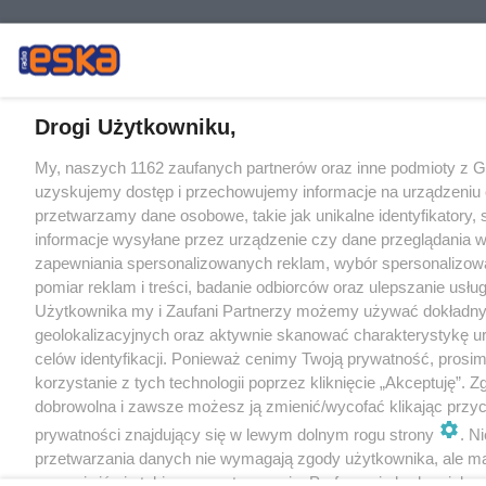
Drogi Użytkowniku,
My, naszych 1162 zaufanych partnerów oraz inne podmioty z 
uzyskujemy dostęp i przechowujemy informacje na urządzeniu 
przetwarzamy dane osobowe, takie jak unikalne identyfikatory,
informacje wysyłane przez urządzenie czy dane przeglądania w
zapewniania spersonalizowanych reklam, wybór spersonalizowa
pomiar reklam i treści, badanie odbiorców oraz ulepszanie usłu
Użytkownika my i Zaufani Partnerzy możemy używać dokładn
geolokalizacyjnych oraz aktywnie skanować charakterystykę u
celów identyfikacji. Ponieważ cenimy Twoją prywatność, prosi
korzystanie z tych technologii poprzez kliknięcie „Akceptuję”. Z
dobrowolna i zawsze możesz ją zmienić/wycofać klikając przyc
prywatności znajdujący się w lewym dolnym rogu strony
. N
przetwarzania danych nie wymagają zgody użytkownika, ale m
sprzeciwić się takiemu przetwarzaniu. Preferencje będą miały 