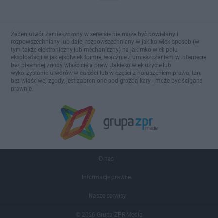
Żaden utwór zamieszczony w serwisie nie może być powielany i
rozpowszechniany lub dalej rozpowszechniany w jakikolwiek sposób (w
tym także elektroniczny lub mechaniczny) na jakimkolwiek polu
eksploatacji w jakiejkolwiek formie, włącznie z umieszczaniem w Internecie
bez pisemnej zgody właściciela praw. Jakiekolwiek użycie lub
wykorzystanie utworów w całości lub w części z naruszeniem prawa, tzn.
bez właściwej zgody, jest zabronione pod groźbą kary i może być ścigane
prawnie.
O nas
Informacje prawne
Nasze serwisy
© 2026 Grupa ZPR Media