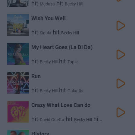
hit
hit
Meduza
Becky Hill
Wish You Well
hit
hit
Sigala
Becky Hill
My Heart Goes (La Di Da)
hit
hit
Becky Hill
Topic
Run
hit
hit
Becky Hill
Galantis
Crazy What Love Can do
hit
hit
hit
David Guetta
Becky Hill
Ella Henderson
History