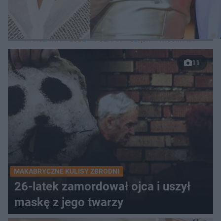
LOKALNE
WARSZAWA
ŁÓDŹ
POZNAŃ
ŚLĄSK
TRÓJMIASTO
LUB
11
MAKABRYCZNE KULISY ZBRODNI
26-latek zamordował ojca i uszył
maskę z jego twarzy