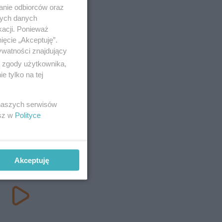
anie odbiorców oraz
nych danych
kacji. Ponieważ
ięcie „Akceptuję”.
ywatności znajdujący
ą zgody użytkownika,
 tylko na tej
 naszych serwisów
esz w
Polityce
Akceptuję