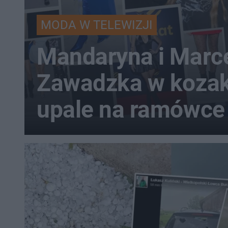
MODA W TELEWIZJI
Mandaryna i Marce
Zawadzka w koza
upale na ramówce