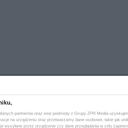
niku,
fanych partnerów oraz inne podmioty z Grupy ZPR Media uzyskujem
cje na urządzeniu oraz przetwarzamy dane osobowe, takie jak unika
je wysyłane przez urządzenie czy dane przeglądania w celu zapewn