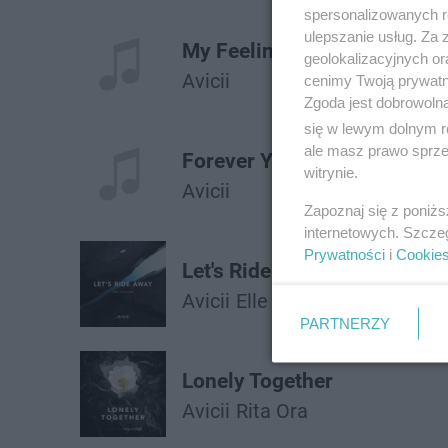
spersonalizowanych re
ulepszanie usług. Za
My Feelings for You
geolokalizacyjnych or
Avicii
cenimy Twoją prywatno
Zgoda jest dobrowoln
się w lewym dolnym r
ale masz prawo sprzec
Forever Yours
witrynie.
Avicii
Zapoznaj się z poniż
internetowych. Szcze
Prywatności
i
Cookie
Let's Ride Away
Avicii
Elle King
PARTNERZY
Lonely Together
Avicii
Rita Ora