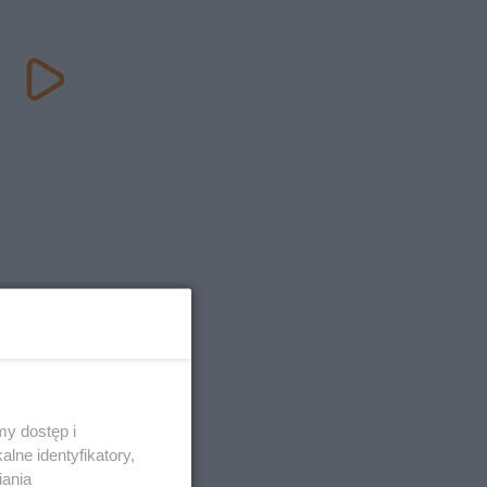
y dostęp i
lne identyfikatory,
iania