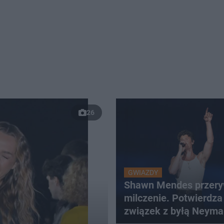
26
GWIAZDY
Shawn Mendes przer
milczenie. Potwierdza
związek z byłą Neyma