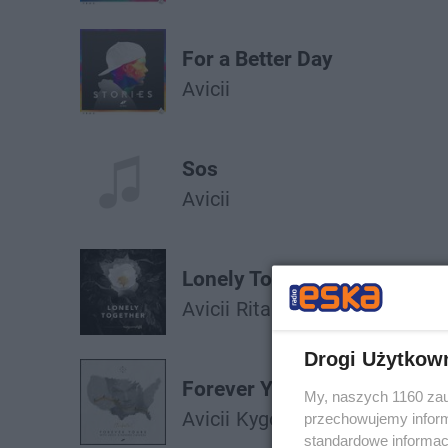
For a Better Day
Avicii
Sos
Avicii
Lonely Together
Avicii
Rita Ora
Drogi Użytkow
Forever Yours
My, naszych 1160 zau
Avicii
Kygo
przechowujemy informa
standardowe informac