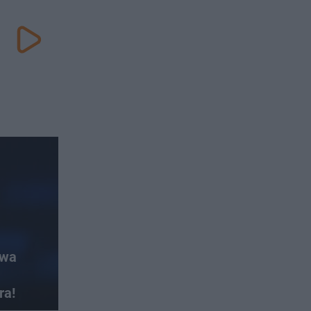
ywa
ra!