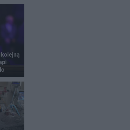
 kolejną
ąpi
lo