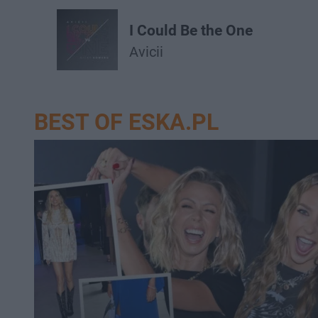
I Could Be the One
Avicii
BEST OF ESKA.PL