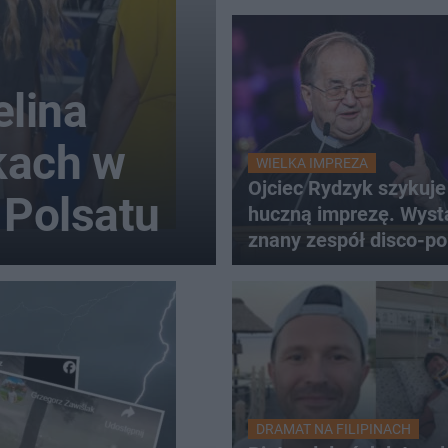
lina
kach w
WIELKA IMPREZA
Ojciec Rydzyk szykuje
 Polsatu
huczną imprezę. Wyst
znany zespół disco-po
DRAMAT NA FILIPINACH