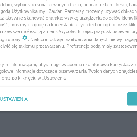
klam, wybór spersonalizowanych treści, pomiar reklam i treści, bad
 zgodą Użytkownika my i Zaufani Partnerzy możemy używać dokład
az aktywnie skanować charakterystykę urządzenia do celów identyfi
ść, prosimy o zgodę na korzystanie z tych technologii poprzez klikn
a i zawsze możesz ją zmienić/wycofać klikając przycisk ustawień pr
ogu strony
. Niektóre rodzaje przetwarzania danych nie wymagaj
iwić się takiemu przetwarzaniu. Preferencje będą miały zastosowanie
szymi informacjami, abyś mógł świadomie i komfortowo korzystać z
gółowe informacje dotyczące przetwarzania Twoich danych znajdzi
s
oraz po kliknięciu w „Ustawienia”.
USTAWIENIA