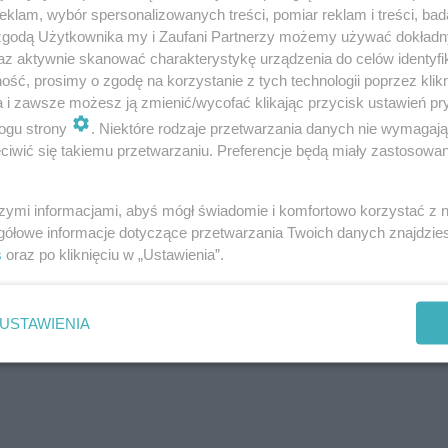
klam, wybór spersonalizowanych treści, pomiar reklam i treści, bad
 zgodą Użytkownika my i Zaufani Partnerzy możemy używać dokład
az aktywnie skanować charakterystykę urządzenia do celów identyfi
ść, prosimy o zgodę na korzystanie z tych technologii poprzez klikn
a i zawsze możesz ją zmienić/wycofać klikając przycisk ustawień pr
ogu strony
. Niektóre rodzaje przetwarzania danych nie wymagaj
iwić się takiemu przetwarzaniu. Preferencje będą miały zastosowanie
szymi informacjami, abyś mógł świadomie i komfortowo korzystać z
gółowe informacje dotyczące przetwarzania Twoich danych znajdzi
s
oraz po kliknięciu w „Ustawienia”.
USTAWIENIA