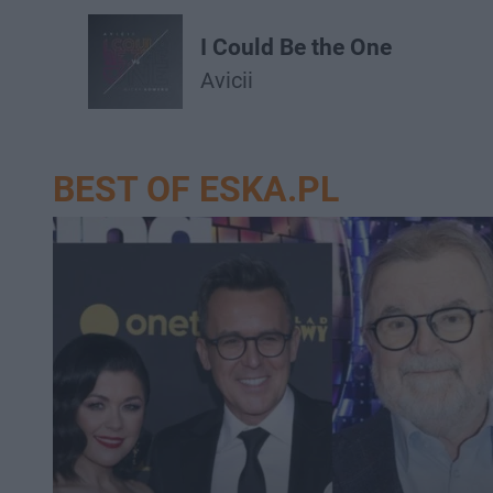
I Could Be the One
Avicii
BEST OF ESKA.PL