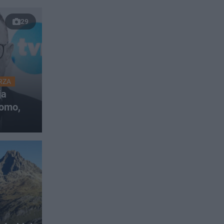
29
RZA
ja
omo,