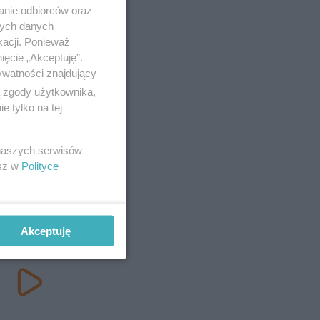
anie odbiorców oraz
nych danych
kacji. Ponieważ
ięcie „Akceptuję”.
ywatności znajdujący
ą zgody użytkownika,
 tylko na tej
 naszych serwisów
esz w
Polityce
Akceptuję