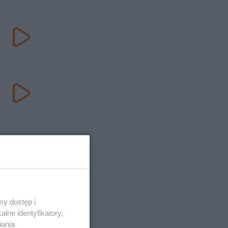
y dostęp i
lne identyfikatory,
iania