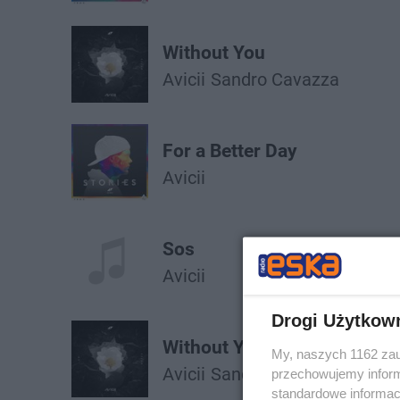
Without You
Avicii
Sandro Cavazza
For a Better Day
Avicii
Sos
Avicii
Drogi Użytkow
Without You
My, naszych 1162 zau
Avicii
Sandro Cavazza
przechowujemy informa
standardowe informac