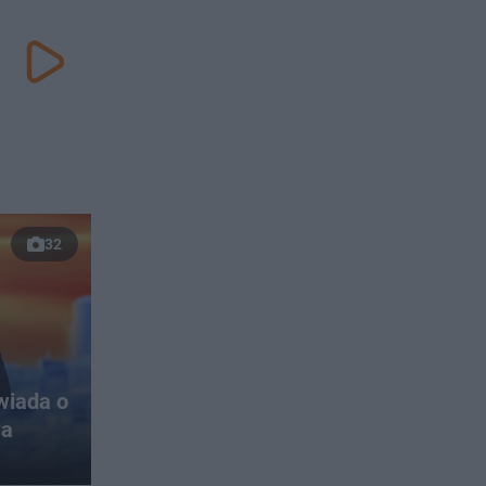
32
wiada o
wa