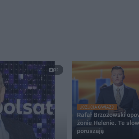
32
UCZUCIA GWIAZD
Rafał Brzozowski opo
żonie Helenie. Te sło
poruszają