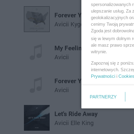
spersonalizowanych re
ulepszanie usług. Za
Forever Yours
geolokalizacyjnych or
Avicii
Kygo
cenimy Twoją prywatno
Zgoda jest dobrowoln
się w lewym dolnym r
ale masz prawo sprzec
My Feelings for You
witrynie.
Avicii
Zapoznaj się z poniż
internetowych. Szcze
Prywatności
i
Cookie
Forever Yours
Avicii
PARTNERZY
Let's Ride Away
Avicii
Elle King