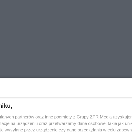
niku,
fanych partnerów oraz inne podmioty z Grupy ZPR Media uzyskujem
cje na urządzeniu oraz przetwarzamy dane osobowe, takie jak unika
je wysyłane przez urządzenie czy dane przeglądania w celu zapewn