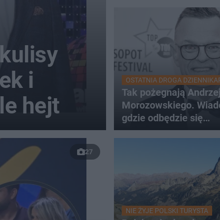
kulisy
ek i
OSTATNIA DROGA DZIENNIKA
Tak pożegnają Andrze
e hejt
Morozowskiego. Wiad
gdzie odbędzie się
uroczystość
27
NIE ŻYJE POLSKI TURYSTA