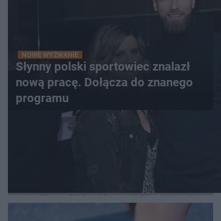
NOWE WYZWANIE
Słynny polski sportowiec znalazł
nową pracę. Dołącza do znanego
programu
WIĘCEJ
LOKALNE
WARSZAWA
ŁÓDŹ
POZNAŃ
ŚLĄSK
TRÓJMIASTO
LUB