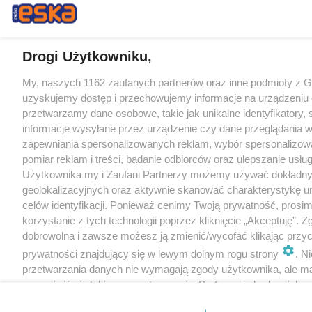
Drogi Użytkowniku,
My, naszych 1162 zaufanych partnerów oraz inne podmioty z 
uzyskujemy dostęp i przechowujemy informacje na urządzeniu 
przetwarzamy dane osobowe, takie jak unikalne identyfikatory,
informacje wysyłane przez urządzenie czy dane przeglądania w
zapewniania spersonalizowanych reklam, wybór spersonalizowa
pomiar reklam i treści, badanie odbiorców oraz ulepszanie usłu
Użytkownika my i Zaufani Partnerzy możemy używać dokładn
geolokalizacyjnych oraz aktywnie skanować charakterystykę u
celów identyfikacji. Ponieważ cenimy Twoją prywatność, prosi
korzystanie z tych technologii poprzez kliknięcie „Akceptuję”. Z
dobrowolna i zawsze możesz ją zmienić/wycofać klikając przyc
prywatności znajdujący się w lewym dolnym rogu strony
. N
przetwarzania danych nie wymagają zgody użytkownika, ale m
sprzeciwić się takiemu przetwarzaniu. Preferencje będą miały 
tylko na tej witrynie.