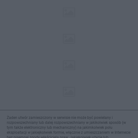
Żaden utwór zamieszczony w serwisie nie może być powielany i
rozpowszechniany lub dalej rozpowszechniany w jakikolwiek sposób (w
tym także elektroniczny lub mechaniczny) na jakimkolwiek polu
eksploatacji w jakiejkolwiek formie, włącznie z umieszczaniem w Internecie
bez pisemnej zgody właściciela praw. Jakiekolwiek użycie lub