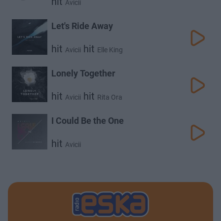
hit
Avicii
Let's Ride Away
hit
hit
Avicii
Elle King
Lonely Together
hit
hit
Avicii
Rita Ora
I Could Be the One
hit
Avicii