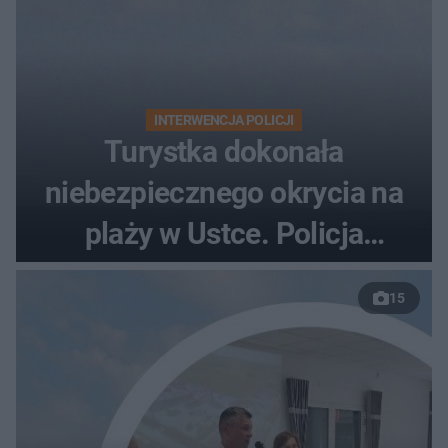
INTERWENCJA POLICJI
Turystka dokonała
niebezpiecznego okrycia na
plaży w Ustce. Policja
musiała zamknąć odcinek
15
wybrzeża