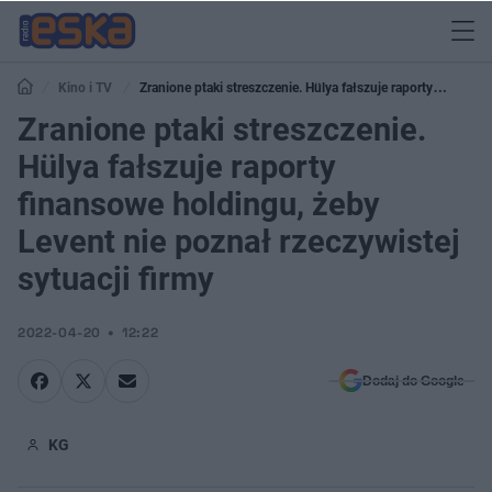
Kino i TV
Zranione ptaki streszczenie. Hülya fałszuje raporty
finansowe holdingu, żeby Levent nie poznał rzeczywistej sytuacji firmy
Zranione ptaki streszczenie.
Hülya fałszuje raporty
finansowe holdingu, żeby
Levent nie poznał rzeczywistej
sytuacji firmy
2022-04-20
12:22
Dodaj do Google
KG