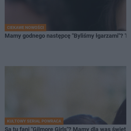
CIEKAWE NOWOŚCI
Mamy godnego następcę "Byliśmy łgarzami"? Ten 
KULTOWY SERIAL POWRACA
Są tu fani "Gilmore Girls"? Mamy dla was świetn