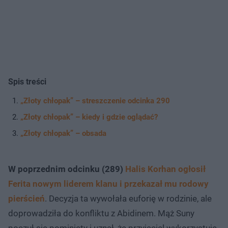
Spis treści
„Złoty chłopak” – streszczenie odcinka 290
„Złoty chłopak” – kiedy i gdzie oglądać?
„Złoty chłopak” – obsada
W poprzednim odcinku (289)
Halis Korhan ogłosił
Ferita nowym liderem klanu i przekazał mu rodowy
pierścień
. Decyzja ta wywołała euforię w rodzinie, ale
doprowadziła do konfliktu z Abidinem. Mąż Suny
poczuł się pominięty i uznał, że przyjaciel wykorzystuje