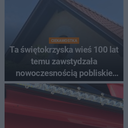
CIEKAWOSTKA
Ta świętokrzyska wieś 100 lat
temu zawstydzała
nowoczesnością pobliskie
miasta. Prąd, telefon i
luksusowa auta