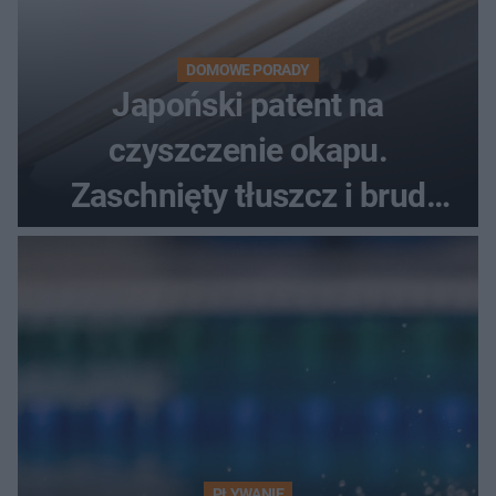
DOMOWE PORADY
Japoński patent na
czyszczenie okapu.
Zaschnięty tłuszcz i brud
znikną bez szorowania
PŁYWANIE