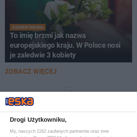
RZADKIE IMIONA
To imię brzmi jak nazwa
europejskiego kraju. W Polsce nosi
je zaledwie 3 kobiety
ZOBACZ WIĘCEJ
Drogi Użytkowniku,
My, naszych 1162 zaufanych partnerów oraz inne