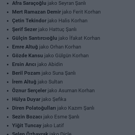
Afra Saraçoğlu
jako Seyran Şanlı
Mert Ramazan Demir
jako Ferit Korhan
Çetin Tekindor
jako Halis Korhan
Şerif Sezer
jako Hattuç Şanlı
Gülçin Santırcıoğlu
jako İfakat Korhan
Emre Altuğ
jako Orhan Korhan
Gözde Kansu
jako Gülgün Korhan
Ersin Arıcı
jako Abidin
Beril Pozam
jako Suna Şanlı
İrem Altuğ
jako Sultan
Öznur Serçeler
jako Asuman Korhan
Hülya Duyar
jako Şefika
Diren Polatoğulları
jako Kazım Şanlı
Sezin Bozacı
jako Esme Şanlı
Yiğit Tuncay
jako Latif
Selen Özbayrak
jako Dicle