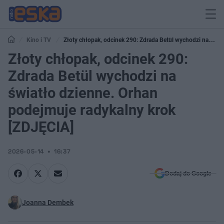
Kino i TV
Złoty chłopak, odcinek 290: Zdrada Betül wychodzi na
światło dzienne. Orhan podejmuje radykalny krok [ZDJĘCIA]
Złoty chłopak, odcinek 290:
Zdrada Betül wychodzi na
światło dzienne. Orhan
podejmuje radykalny krok
[ZDJĘCIA]
2026-05-14
16:37
Dodaj do Google
Joanna Dembek