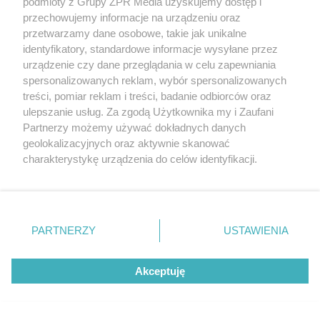
podmioty z Grupy ZPR Media uzyskujemy dostęp i
przechowujemy informacje na urządzeniu oraz
przetwarzamy dane osobowe, takie jak unikalne
identyfikatory, standardowe informacje wysyłane przez
urządzenie czy dane przeglądania w celu zapewniania
spersonalizowanych reklam, wybór spersonalizowanych
treści, pomiar reklam i treści, badanie odbiorców oraz
ulepszanie usług. Za zgodą Użytkownika my i Zaufani
Partnerzy możemy używać dokładnych danych
geolokalizacyjnych oraz aktywnie skanować
charakterystykę urządzenia do celów identyfikacji.
Ponieważ cenimy Twoją prywatność, prosimy o zgodę na
korzystanie z tych technologii poprzez kliknięcie
„Akceptuję”. Zgoda jest dobrowolna i zawsze możesz ją
zmienić/wycofać klikając przycisk ustawień prywatności
PARTNERZY
USTAWIENIA
znajdujący się w lewym dolnym rogu strony
. Niektóre
rodzaje przetwarzania danych nie wymagają zgody
Żaden utwór zamieszczony w serwisie nie może być powielany i
Akceptuję
użytkownika, ale masz prawo sprzeciwić się takiemu
rozpowszechniany lub dalej rozpowszechniany w jakikolwiek sposób (w
tym także elektroniczny lub mechaniczny) na jakimkolwiek polu
przetwarzaniu. Preferencje będą miały zastosowanie tylko
eksploatacji w jakiejkolwiek formie, włącznie z umieszczaniem w
na tej witrynie.
Internecie bez pisemnej zgody właściciela praw. Jakiekolwiek użycie lub
wykorzystanie utworów w całości lub w części z naruszeniem prawa,