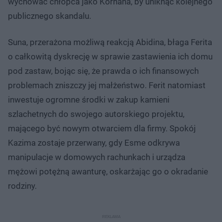
wychować chłopca jako Korhana, by uniknąć kolejnego
publicznego skandalu.
Suna, przerażona możliwą reakcją Abidina, błaga Ferita
o całkowitą dyskrecję w sprawie zastawienia ich domu
pod zastaw, bojąc się, że prawda o ich finansowych
problemach zniszczy jej małżeństwo. Ferit natomiast
inwestuje ogromne środki w zakup kamieni
szlachetnych do swojego autorskiego projektu,
mającego być nowym otwarciem dla firmy. Spokój
Kazima zostaje przerwany, gdy Esme odkrywa
manipulacje w domowych rachunkach i urządza
mężowi potężną awanturę, oskarżając go o okradanie
rodziny.