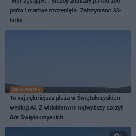
"Wstrząsające". Służby znalazły ponad 200
psów i martwe szczenięta. Zatrzymano 35-
latka
CIEKAWOSTKA
To najpiękniejsza plaża w Świętokrzyskiem
według AI. Z widokiem na najwyższy szczyt
Gór Świętokrzyskich
6