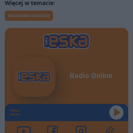
WICHROWE WZGÓRZE
Radio Online
TERAZ
GRAMY