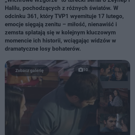
Halilu, pochodzących z różnych światów. W
odcinku 361, który TVP1 wyemituje 17 lutego,
emocje sięgają zenitu – miłość, nienawiść i
zemsta splatają się w kolejnym kluczowym
momencie ich historii, wciągając widzów w
dramatyczne losy bohaterów.
10