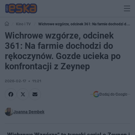
Kino i TV
Wichrowe wzgórze, odcinek 361: Na farmie dochodzi do
rękoczynów. Gozde ucieka po konfrontacji z Zeynep
Wichrowe wzgórze, odcinek
361: Na farmie dochodzi do
rękoczynów. Gozde ucieka po
konfrontacji z Zeynep
2026-02-17
11:21
Dodaj do Google
Joanna Dembek
„Wichrowe Wzgórze” to turecki serial o Zeynep i