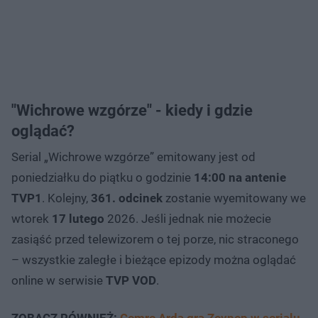
"Wichrowe wzgórze" - kiedy i gdzie
oglądać?
Serial „Wichrowe wzgórze” emitowany jest od
poniedziałku do piątku o godzinie
14:00 na antenie
TVP1
. Kolejny,
361. odcinek
zostanie wyemitowany we
wtorek
17 lutego
2026. Jeśli jednak nie możecie
zasiąść przed telewizorem o tej porze, nic straconego
– wszystkie zaległe i bieżące epizody można oglądać
online w serwisie
TVP VOD
.
ZOBACZ RÓWNIEŻ:
Cemre Arda gra Zeynep w serialu