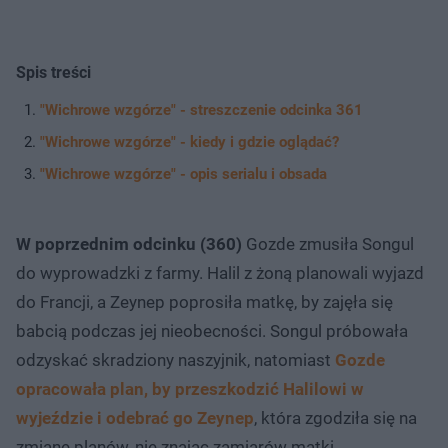
Spis treści
"Wichrowe wzgórze" - streszczenie odcinka 361
"Wichrowe wzgórze" - kiedy i gdzie oglądać?
"Wichrowe wzgórze" - opis serialu i obsada
W poprzednim odcinku (360)
Gozde zmusiła Songul
do wyprowadzki z farmy. Halil z żoną planowali wyjazd
do Francji, a Zeynep poprosiła matkę, by zajęła się
babcią podczas jej nieobecności. Songul próbowała
odzyskać skradziony naszyjnik, natomiast
Gozde
opracowała plan, by przeszkodzić Halilowi w
wyjeździe i odebrać go Zeynep
, która zgodziła się na
zmianę planów, nie znając zamiarów matki.