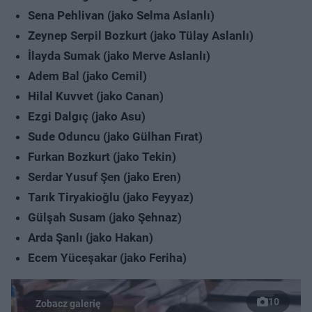
Sena Pehlivan (jako Selma Aslanlı)
Zeynep Serpil Bozkurt (jako Tülay Aslanlı)
İlayda Sumak (jako Merve Aslanlı)
Adem Bal (jako Cemil)
Hilal Kuvvet (jako Canan)
Ezgi Dalgıç (jako Asu)
Sude Oduncu (jako Gülhan Fırat)
Furkan Bozkurt (jako Tekin)
Serdar Yusuf Şen (jako Eren)
Tarık Tiryakioğlu (jako Feyyaz)
Gülşah Susam (jako Şehnaz)
Arda Şanlı (jako Hakan)
Ecem Yüceşakar (jako Feriha)
10