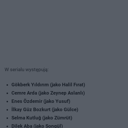
W serialu występują:
Gökberk Yıldırım (jako Halil Fırat)
Cemre Arda (jako Zeynep Aslanlı)
Enes Özdemir (jako Yusuf)
İlkay Güz Bozkurt (jako Gülce)
Selma Kutluğ (jako Zümrüt)
Dilek Aba (jako Songül)