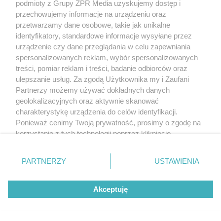
podmioty z Grupy ZPR Media uzyskujemy dostęp i
turnieju WTA w Toronto. Kto
przechowujemy informacje na urządzeniu oraz
przetwarzamy dane osobowe, takie jak unikalne
będzie następną rywalką
identyfikatory, standardowe informacje wysyłane przez
urządzenie czy dane przeglądania w celu zapewniania
Polki?
spersonalizowanych reklam, wybór spersonalizowanych
treści, pomiar reklam i treści, badanie odbiorców oraz
ulepszanie usług. Za zgodą Użytkownika my i Zaufani
Partnerzy możemy używać dokładnych danych
geolokalizacyjnych oraz aktywnie skanować
charakterystykę urządzenia do celów identyfikacji.
Ponieważ cenimy Twoją prywatność, prosimy o zgodę na
korzystanie z tych technologii poprzez kliknięcie
„Akceptuję”. Zgoda jest dobrowolna i zawsze możesz ją
zmienić/wycofać klikając przycisk ustawień prywatności
PARTNERZY
USTAWIENIA
TENIS ZIEMNY
znajdujący się w lewym dolnym rogu strony
. Niektóre
Turniej WTA w Toronto.
rodzaje przetwarzania danych nie wymagają zgody
Akceptuję
użytkownika, ale masz prawo sprzeciwić się takiemu
Katarzyna Piter szybko
przetwarzaniu. Preferencje będą miały zastosowanie tylko
na tej witrynie.