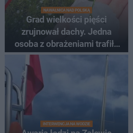
NAWAŁNICA NAD POLSKĄ
Grad wielkości pięści
zrujnował dachy. Jedna
osoba z obrażeniami trafiła
do szpitala
INTERWENCJA NA WODZIE