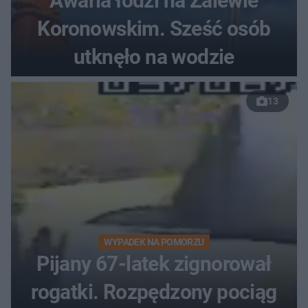
Awaria łodzi na Zalewie
Koronowskim. Sześć osób
utknęło na wodzie
13
WYPADEK NA POMORZU
Pijany 67-latek zignorował
rogatki. Rozpędzony pociąg