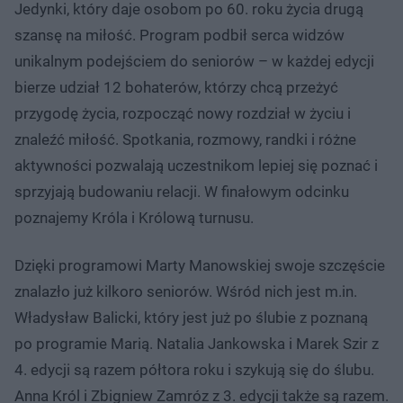
Jedynki, który daje osobom po 60. roku życia drugą
szansę na miłość. Program podbił serca widzów
unikalnym podejściem do seniorów – w każdej edycji
bierze udział 12 bohaterów, którzy chcą przeżyć
przygodę życia, rozpocząć nowy rozdział w życiu i
znaleźć miłość. Spotkania, rozmowy, randki i różne
aktywności pozwalają uczestnikom lepiej się poznać i
sprzyjają budowaniu relacji. W finałowym odcinku
poznajemy Króla i Królową turnusu.
Dzięki programowi Marty Manowskiej swoje szczęście
znalazło już kilkoro seniorów. Wśród nich jest m.in.
Władysław Balicki, który jest już po ślubie z poznaną
po programie Marią. Natalia Jankowska i Marek Szir z
4. edycji są razem półtora roku i szykują się do ślubu.
Anna Król i Zbigniew Zamróz z 3. edycji także są razem.