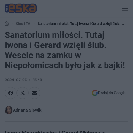
Kino i TV
Sanatorium miłości. Tutaj Iwona i Gerard wzięli ślub.
Wesele na zamku w Niepołomicach było jak z bajki!
Sanatorium miłości. Tutaj
Iwona i Gerard wzięli ślub.
Wesele na zamku w
Niepołomicach było jak z bajki!
2024-07-05
15:18
Dodaj do Google
Adriana Słowik
Iwona Mazurkiewicz i Gerard Makosz z