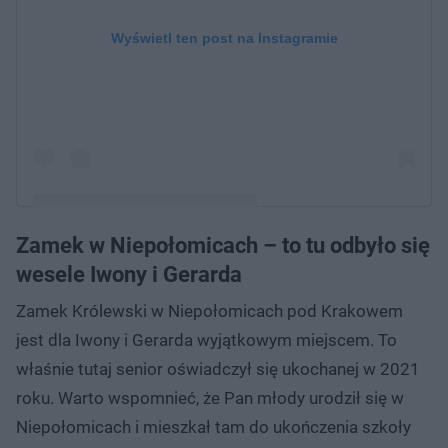
Wyświetl ten post na Instagramie
Zamek w Niepołomicach – to tu odbyło się
Post udostępniony przez Sanatorium miłości TVP
wesele Iwony i Gerarda
(@sanatorium_milosci_tvp)
Zamek Królewski w Niepołomicach pod Krakowem
jest dla Iwony i Gerarda wyjątkowym miejscem. To
właśnie tutaj senior oświadczył się ukochanej w 2021
roku. Warto wspomnieć, że Pan młody urodził się w
Niepołomicach i mieszkał tam do ukończenia szkoły