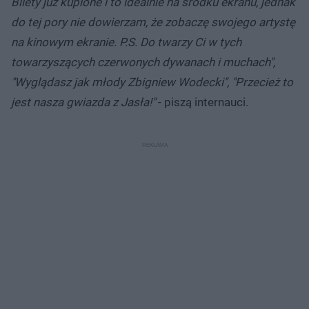
Bilety już kupione i to idealnie na środku ekranu, jednak
do tej pory nie dowierzam, że zobaczę swojego artystę
na kinowym ekranie. P.S. Do twarzy Ci w tych
towarzyszących czerwonych dywanach i muchach",
"Wyglądasz jak młody Zbigniew Wodecki", "Przecież to
jest nasza gwiazda z Jasła!"
- piszą internauci.