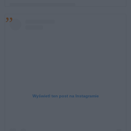
Post udostępniony przez Ralph Kaminski (@ralphkaminski)
Wyświetl ten post na Instagramie