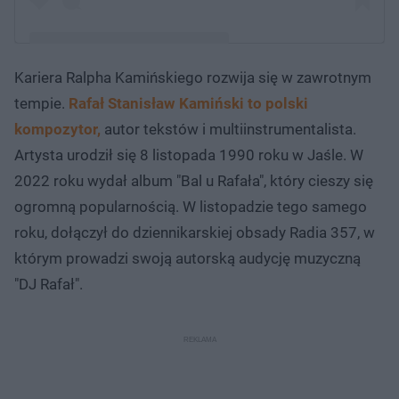
Kariera Ralpha Kamińskiego rozwija się w zawrotnym
Post udostępniony przez Ralph Kaminski (@ralphkaminski)
tempie.
Rafał Stanisław Kamiński to polski
kompozytor,
autor tekstów i multiinstrumentalista.
Artysta urodził się 8 listopada 1990 roku w Jaśle. W
2022 roku wydał album "Bal u Rafała", który cieszy się
ogromną popularnością. W listopadzie tego samego
roku, dołączył do dziennikarskiej obsady Radia 357, w
którym prowadzi swoją autorską audycję muzyczną
"DJ Rafał".