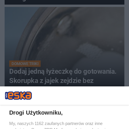
DOMOWE TRIKI
Dodaj jedną łyżeczkę do gotowania.
Skorupka z jajek zejdzie bez
problemu
ZOBACZ WIĘCEJ
Drogi Użytkowniku,
My, naszych 1162 zaufanych partnerów oraz inne