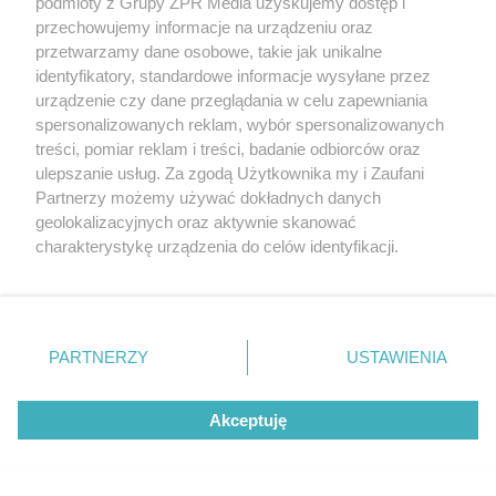
podmioty z Grupy ZPR Media uzyskujemy dostęp i
przechowujemy informacje na urządzeniu oraz
przetwarzamy dane osobowe, takie jak unikalne
identyfikatory, standardowe informacje wysyłane przez
urządzenie czy dane przeglądania w celu zapewniania
spersonalizowanych reklam, wybór spersonalizowanych
treści, pomiar reklam i treści, badanie odbiorców oraz
ulepszanie usług. Za zgodą Użytkownika my i Zaufani
Partnerzy możemy używać dokładnych danych
geolokalizacyjnych oraz aktywnie skanować
charakterystykę urządzenia do celów identyfikacji.
Ponieważ cenimy Twoją prywatność, prosimy o zgodę na
korzystanie z tych technologii poprzez kliknięcie
„Akceptuję”. Zgoda jest dobrowolna i zawsze możesz ją
zmienić/wycofać klikając przycisk ustawień prywatności
PARTNERZY
USTAWIENIA
znajdujący się w lewym dolnym rogu strony
. Niektóre
rodzaje przetwarzania danych nie wymagają zgody
Akceptuję
użytkownika, ale masz prawo sprzeciwić się takiemu
przetwarzaniu. Preferencje będą miały zastosowanie tylko
na tej witrynie.