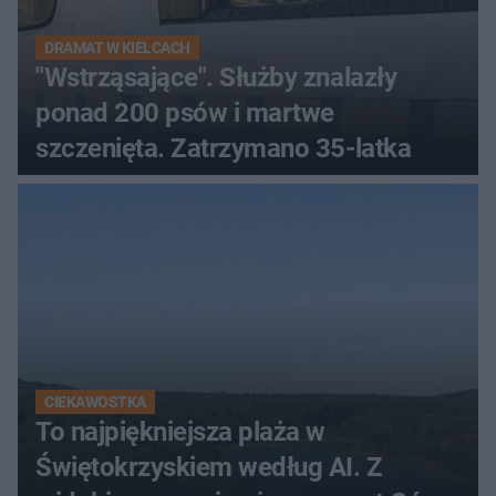
DRAMAT W KIELCACH
"Wstrząsające". Służby znalazły
ponad 200 psów i martwe
szczenięta. Zatrzymano 35-latka
CIEKAWOSTKA
To najpiękniejsza plaża w
Świętokrzyskiem według AI. Z