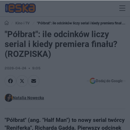
Kino i TV
"Półbrat": ile odcinków liczy serial i kiedy premiera finału?
(ROZPISKA)
"Półbrat": ile odcinków liczy
serial i kiedy premiera finału?
(ROZPISKA)
2026-04-24
9:05
Dodaj do Google
Natalia Nowecka
"Półbrat" (ang. "Half Man") to nowy serial twórcy
"Reniferka", Richarda Gadda. Pierwszy odcinek