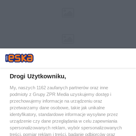
Drogi Użytkowniku,
My, naszych 1162 zaufanych partnerów oraz inne
Żaden utwór zamieszczony w serwisie nie może być powielany i
podmioty z Grupy ZPR Media uzyskujemy dostęp i
rozpowszechniany lub dalej rozpowszechniany w jakikolwiek sposób (w
tym także elektroniczny lub mechaniczny) na jakimkolwiek polu
przechowujemy informacje na urządzeniu oraz
eksploatacji w jakiejkolwiek formie, włącznie z umieszczaniem w
przetwarzamy dane osobowe, takie jak unikalne
Internecie bez pisemnej zgody właściciela praw. Jakiekolwiek użycie lub
identyfikatory, standardowe informacje wysyłane przez
wykorzystanie utworów w całości lub w części z naruszeniem prawa,
tzn. bez właściwej zgody, jest zabronione pod groźbą kary i może być
urządzenie czy dane przeglądania w celu zapewniania
ścigane prawnie.
spersonalizowanych reklam, wybór spersonalizowanych
treści, pomiar reklam i treści, badanie odbiorców oraz