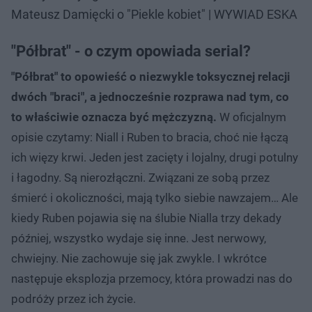
Mateusz Damięcki o "Piekle kobiet" | WYWIAD ESKA
"Półbrat" - o czym opowiada serial?
"Półbrat" to opowieść o niezwykle toksycznej relacji
dwóch "braci", a jednocześnie rozprawa nad tym, co
to właściwie oznacza być mężczyzną.
W oficjalnym
opisie czytamy: Niall i Ruben to bracia, choć nie łączą
ich więzy krwi. Jeden jest zacięty i lojalny, drugi potulny
i łagodny. Są nierozłączni. Związani ze sobą przez
śmierć i okoliczności, mają tylko siebie nawzajem… Ale
kiedy Ruben pojawia się na ślubie Nialla trzy dekady
później, wszystko wydaje się inne. Jest nerwowy,
chwiejny. Nie zachowuje się jak zwykle. I wkrótce
następuje eksplozja przemocy, która prowadzi nas do
podróży przez ich życie.