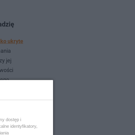
adzię
ko ukryte
mania
y jej
iwości
jego
y dostęp i
lne identyfikatory,
iania