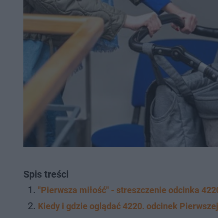
Spis treści
"Pierwsza miłość" - streszczenie odcinka 422
Kiedy i gdzie oglądać 4220. odcinek Pierwszej