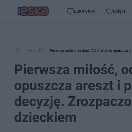
ESKA Story
Dołącz
Kino i TV
Pierwsza miłość, odcinek 4220: Waldek opuszcza are
Pierwsza miłość, o
opuszcza areszt i 
decyzję. Zrozpaczo
dzieckiem