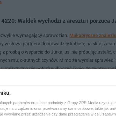
a
a 4220: Waldek wychodzi z aresztu i porzuca J
 niezwykle wymagający sprawdzian.
Makabryczne znalezis
ry w słowa partnera doprowadziły kobietę na skraj zała
prośbą o wsparcie do Jurka, usilnie próbując ustalić, cz
canych mu, okrutnych czynów. Mimo że wymiar sprawiedl
a, mężczyzna nie potrafi wybaczyć żonie, że zwątpiła w 
niku,
fanych partnerów oraz inne podmioty z Grupy ZPR Media uzyskujem
cje na urządzeniu oraz przetwarzamy dane osobowe, takie jak unika
je wysyłane przez urządzenie czy dane przeglądania w celu zapewn