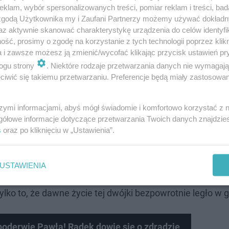
klam, wybór spersonalizowanych treści, pomiar reklam i treści, bad
 zgodą Użytkownika my i Zaufani Partnerzy możemy używać dokład
az aktywnie skanować charakterystykę urządzenia do celów identyfi
ść, prosimy o zgodę na korzystanie z tych technologii poprzez klikn
a i zawsze możesz ją zmienić/wycofać klikając przycisk ustawień pr
ogu strony
. Niektóre rodzaje przetwarzania danych nie wymagaj
iwić się takiemu przetwarzaniu. Preferencje będą miały zastosowanie
szymi informacjami, abyś mógł świadomie i komfortowo korzystać z
aczą, jak rozżalony bohater stawia wszystko na jedną ka
gółowe informacje dotyczące przetwarzania Twoich danych znajdzi
ę, porzucając zszokowaną Jadzię oraz ich małoletnie d
s
oraz po kliknięciu w „Ustawienia”.
czenia jest fakt, że uciekinier błyskawicznie znajduje
ozostaje tajemnicą, czy ten nieoczekiwany romans to tyl
USTAWIENIA
ości, czy sprytnie ukartowany plan, dla którego małżeńsk
ko to, że dawne życie tej dwójki bezpowrotnie legło w 
oderwie Pawła! Radek dowie się o zdradzie