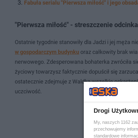
Fabuła serialu "Pierwsza miłość" i jego obsad
"Pierwsza miłość" - streszczenie odcink
Ostatnie tygodnie stanowiły dla Jadzi i jej męża
w gospodarczym budynku
oraz całkowity brak wia
nerwowego. Zdesperowana bohaterka zwróciła się z 
życiowy towarzysz faktycznie dopuścił się zarzu
ostatecznie zdejmuje z Waldka wszelkie oskarżeni
uczciwość.
Drogi Użytkow
My, naszych 1162 zau
przechowujemy informa
standardowe informac