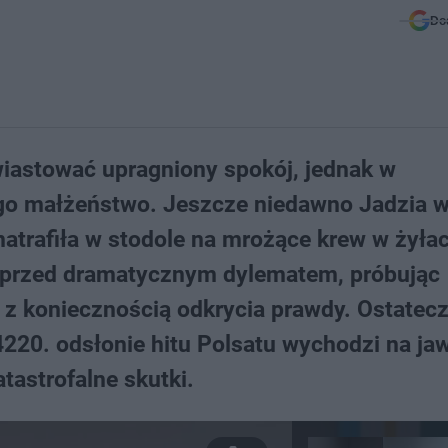
Do
iastować upragniony spokój, jednak w
jego małżeństwo. Jeszcze niedawno Jadzia 
atrafiła w stodole na mrożące krew w żyła
a przed dramatycznym dylematem, próbując
z koniecznością odkrycia prawdy. Ostatecz
220. odsłonie hitu Polsatu wychodzi na jaw
tastrofalne skutki.