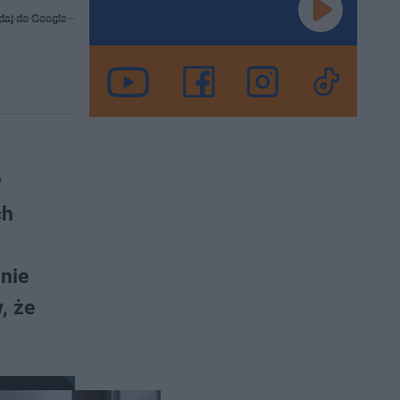
daj do Google
w
ch
nie
, że