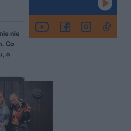
ie nie
m. Co
u, o