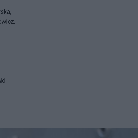
ska,
ewicz,
ki,
.