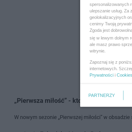
spersonalizowanych re
ulepszanie usług. Za
geolokalizacyjnych or
cenimy Twoją prywatno
Zgoda jest dobrowoln
się w lewym dolnym r
ale masz prawo sprzec
witrynie.
Zapoznaj się z poniż
internetowych. Szcze
Prywatności
i
Cookie
PARTNERZY
„Pierwsza miłość” - kto występuje w seri
W nowym sezonie „Pierwszej miłości” w obsadzie se