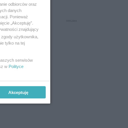
anie odbiorców oraz
nych danych
kacji. Ponieważ
ięcie „Akceptuję”.
ywatności znajdujący
ą zgody użytkownika,
 tylko na tej
 naszych serwisów
esz w
Polityce
Akceptuję