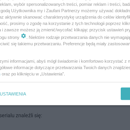
klam, wybór spersonalizowanych treści, pomiar reklam i treści, bad
 zgodą Użytkownika my i Zaufani Partnerzy możemy używać dokład
az aktywnie skanować charakterystykę urządzenia do celów identyfi
ść, prosimy o zgodę na korzystanie z tych technologii poprzez klikn
a i zawsze możesz ją zmienić/wycofać klikając przycisk ustawień pr
ogu strony
. Niektóre rodzaje przetwarzania danych nie wymagaj
iwić się takiemu przetwarzaniu. Preferencje będą miały zastosowanie
szymi informacjami, abyś mógł świadomie i komfortowo korzystać z
gółowe informacje dotyczące przetwarzania Twoich danych znajdzi
s
oraz po kliknięciu w „Ustawienia”.
USTAWIENIA
alu?
rialu znaleźli się: