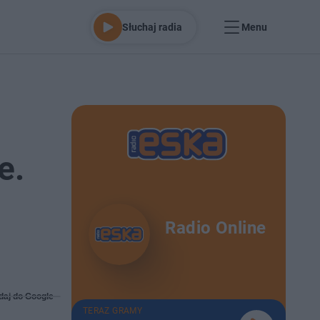
Słuchaj radia
Menu
e.
Radio Online
daj do Google
TERAZ GRAMY