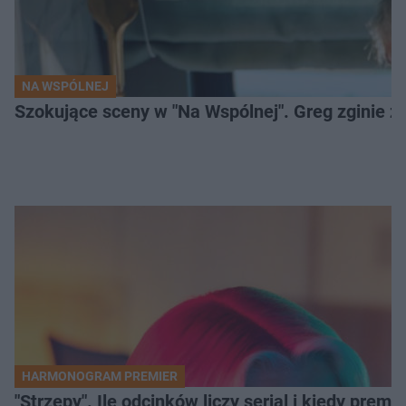
NA WSPÓLNEJ
Szokujące sceny w "Na Wspólnej". Greg zginie z 
HARMONOGRAM PREMIER
"Strzępy". Ile odcinków liczy serial i kiedy prem