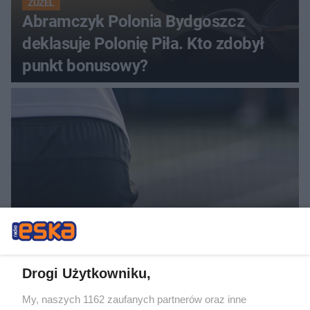
ŻUŻEL
Abramczyk Polonia Bydgoszcz
deklasuje Polonię Piła. Kto zdobył
punkt bonusowy?
TENIS ZIEMNY
Challenger ATP Kozerki. Ostatni
Drogi Użytkowniku,
Polak odpada z turnieju
My, naszych 1162 zaufanych partnerów oraz inne