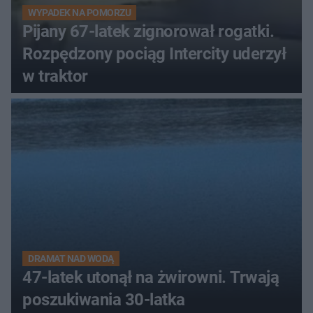
WYPADEK NA POMORZU
Pijany 67-latek zignorował rogatki.
Rozpędzony pociąg Intercity uderzył
w traktor
DRAMAT NAD WODĄ
47-latek utonął na żwirowni. Trwają
poszukiwania 30-latka