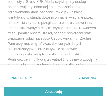
podmioty z Grupy ZPR Media uzyskujemy dostęp i
ZOBACZ WIĘCEJ
przechowujemy informacje na urządzeniu oraz
przetwarzamy dane osobowe, takie jak unikalne
identyfikatory, standardowe informacje wysyłane przez
urządzenie czy dane przeglądania w celu zapewniania
spersonalizowanych reklam, wybór spersonalizowanych
treści, pomiar reklam i treści, badanie odbiorców oraz
ulepszanie usług. Za zgodą Użytkownika my i Zaufani
Partnerzy możemy używać dokładnych danych
geolokalizacyjnych oraz aktywnie skanować
charakterystykę urządzenia do celów identyfikacji.
Ponieważ cenimy Twoją prywatność, prosimy o zgodę na
korzystanie z tych technologii poprzez kliknięcie
„Akceptuję”. Zgoda jest dobrowolna i zawsze możesz ją
zmienić/wycofać klikając przycisk ustawień prywatności
PARTNERZY
USTAWIENIA
znajdujący się w lewym dolnym rogu strony
. Niektóre
rodzaje przetwarzania danych nie wymagają zgody
Akceptuję
użytkownika, ale masz prawo sprzeciwić się takiemu
przetwarzaniu. Preferencje będą miały zastosowanie tylko
na tej witrynie.