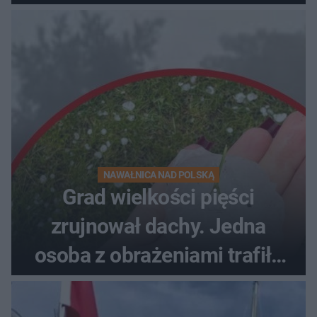
NAWAŁNICA NAD POLSKĄ
Grad wielkości pięści
zrujnował dachy. Jedna
osoba z obrażeniami trafiła
do szpitala