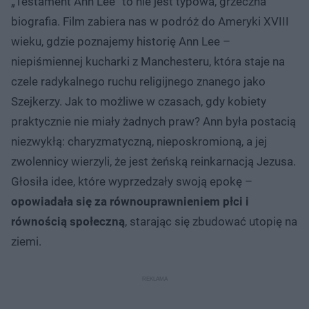
„Testament Ann Lee” to nie jest typowa, grzeczna
biografia. Film zabiera nas w podróż do Ameryki XVIII
wieku, gdzie poznajemy historię Ann Lee –
niepiśmiennej kucharki z Manchesteru, która staje na
czele radykalnego ruchu religijnego znanego jako
Szejkerzy. Jak to możliwe w czasach, gdy kobiety
praktycznie nie miały żadnych praw? Ann była postacią
niezwykłą: charyzmatyczną, nieposkromioną, a jej
zwolennicy wierzyli, że jest żeńską reinkarnacją Jezusa.
Głosiła idee, które wyprzedzały swoją epokę –
opowiadała się za równouprawnieniem płci i
równością społeczną
, starając się zbudować utopię na
ziemi.