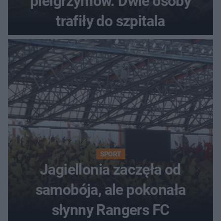
pielgrzymów. Dwie osoby
trafiły do szpitala
SPORT
Jagiellonia zaczęła od
samobója, ale pokonała
słynny Rangers FC