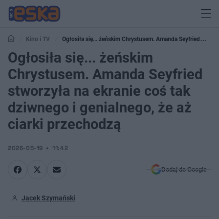
Kino i TV
Ogłosiła się... żeńskim Chrystusem. Amanda Seyfried
stworzyła na ekranie coś tak dziwnego i genialnego, że aż ciarki przechodzą
Ogłosiła się... żeńskim
Chrystusem. Amanda Seyfried
stworzyła na ekranie coś tak
dziwnego i genialnego, że aż
ciarki przechodzą
2026-05-19
11:42
Dodaj do Google
Jacek Szymański