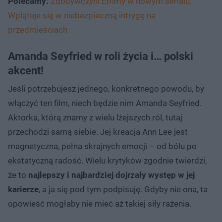
Polecamy:
Zdobywczyni Emmy w nowym serialu.
Wplątuje się w niebezpieczną intrygę na
przedmieściach
Amanda Seyfried w roli życia i… polski
akcent!
Jeśli potrzebujesz jednego, konkretnego powodu, by
włączyć ten film, niech będzie nim Amanda Seyfried.
Aktorka, którą znamy z wielu lżejszych ról, tutaj
przechodzi samą siebie. Jej kreacja Ann Lee jest
magnetyczna, pełna skrajnych emocji – od bólu po
ekstatyczną radość. Wielu krytyków zgodnie twierdzi,
że to
najlepszy i najbardziej dojrzały występ w jej
karierze
, a ja się pod tym podpisuję. Gdyby nie ona, ta
opowieść mogłaby nie mieć aż takiej siły rażenia.