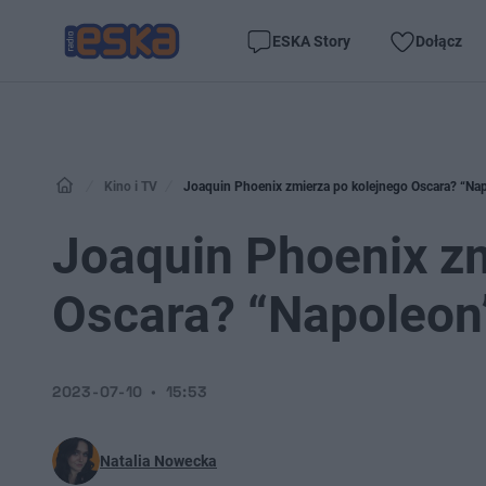
ESKA Story
Dołącz
Kino i TV
Joaquin Phoenix zmierza po kolejnego Oscara? “Nap
Joaquin Phoenix zm
Oscara? “Napoleon”
2023-07-10
15:53
Natalia Nowecka