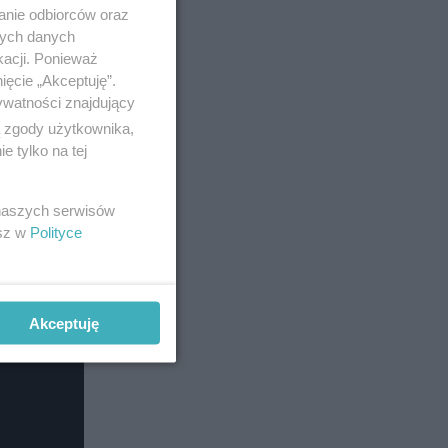
anie odbiorców oraz
nych danych
kacji. Ponieważ
ięcie „Akceptuję”.
ywatności znajdujący
ą zgody użytkownika,
 tylko na tej
 naszych serwisów
esz w
Polityce
Akceptuję