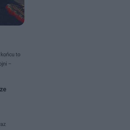
 końcu to
jni –
cze
raz