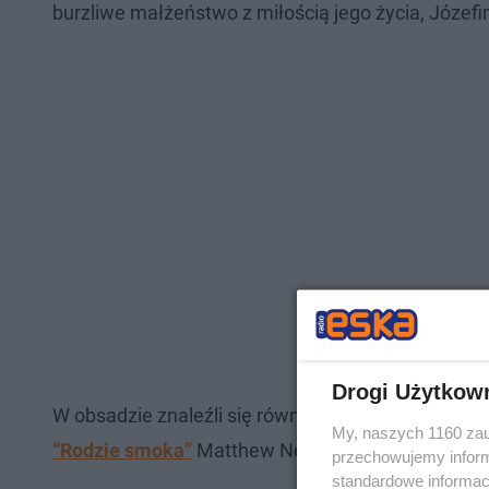
burzliwe małżeństwo z miłością jego życia, Józefin
Drogi Użytkow
W obsadzie znaleźli się również Youssef Kerkour,
My, naszych 1160 zau
“Rodzie smoka”
Matthew Needham i Gavin Spoke
przechowujemy informa
standardowe informac