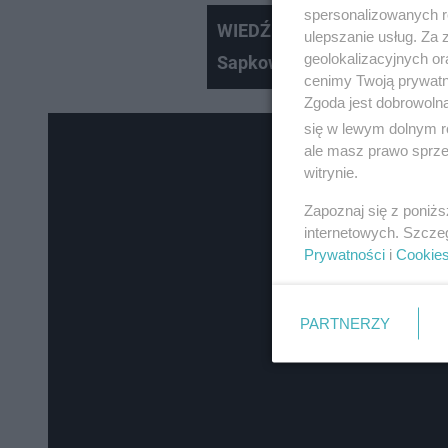
spersonalizowanych re
WIEDŹMIN: gwiazdy serialu o
ulepszanie usług. Za
geolokalizacyjnych or
Sapkowskiego (WYWIAD)
cenimy Twoją prywatno
Zgoda jest dobrowoln
się w lewym dolnym r
ale masz prawo sprzec
witrynie.
Zapoznaj się z poniż
internetowych. Szcze
Prywatności
i
Cookie
PARTNERZY