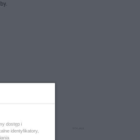
rby.
tępów w
y dostęp i
lne identyfikatory,
iania