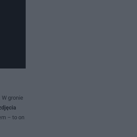
. W gronie
zdjęcia
em – to on