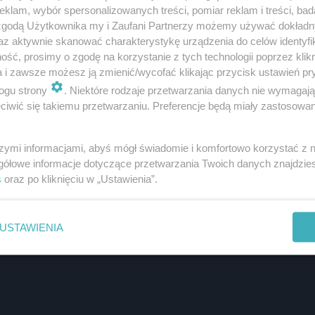
klam, wybór spersonalizowanych treści, pomiar reklam i treści, bad
 3. sezonie i wierności względem książek
 zgodą Użytkownika my i Zaufani Partnerzy możemy używać dokład
az aktywnie skanować charakterystykę urządzenia do celów identyfi
ść, prosimy o zgodę na korzystanie z tych technologii poprzez klikn
a i zawsze możesz ją zmienić/wycofać klikając przycisk ustawień pr
ogu strony
. Niektóre rodzaje przetwarzania danych nie wymagaj
iwić się takiemu przetwarzaniu. Preferencje będą miały zastosowanie
szymi informacjami, abyś mógł świadomie i komfortowo korzystać z
gółowe informacje dotyczące przetwarzania Twoich danych znajdzi
s
oraz po kliknięciu w „Ustawienia”.
USTAWIENIA