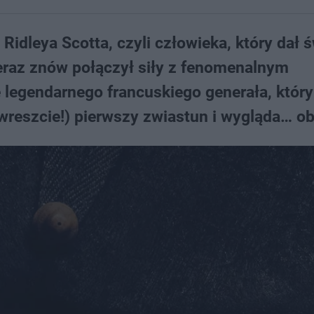
idleya Scotta, czyli człowieka, który dał ś
 Teraz znów połączył siły z fenomenalnym
legendarnego francuskiego generała, który
(wreszcie!) pierwszy zwiastun i wygląda… ob