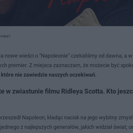
emiera?
a nowe wieści o “Napoleonie” czekaliśmy od dawna, a w
ych premier. Z miejsca zaznaczam, że możecie być spoko
 które nie zawiedzie naszych oczekiwań.
 w zwiastunie filmu Ridleya Scotta. Kto jesz
przeszedł Napoleon, kładąc nacisk na jego wybitny zmysł
jednego z najlepszych generałów, jakich widział świat; o