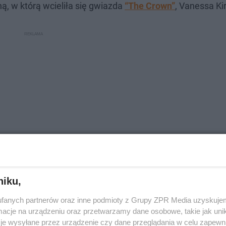
ą, w którą wcieliła się gwiazda
“The Crown”
, Vanessa Ki
niku,
 Tahar Rahim, Ludivine Sagnier oraz znani ze swoich wys
fanych partnerów oraz inne podmioty z Grupy ZPR Media uzyskujem
s.
cje na urządzeniu oraz przetwarzamy dane osobowe, takie jak unika
je wysyłane przez urządzenie czy dane przeglądania w celu zapewn