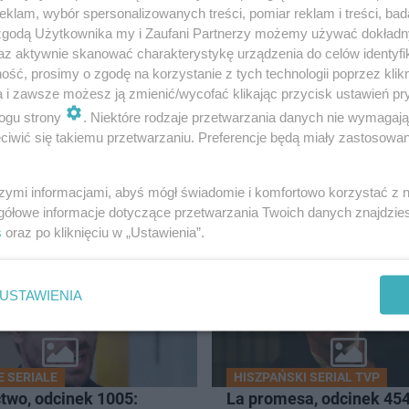
klam, wybór spersonalizowanych treści, pomiar reklam i treści, bad
 zgodą Użytkownika my i Zaufani Partnerzy możemy używać dokład
az aktywnie skanować charakterystykę urządzenia do celów identyfi
ść, prosimy o zgodę na korzystanie z tych technologii poprzez klikn
a i zawsze możesz ją zmienić/wycofać klikając przycisk ustawień pr
ogu strony
. Niektóre rodzaje przetwarzania danych nie wymagaj
iwić się takiemu przetwarzaniu. Preferencje będą miały zastosowanie
szymi informacjami, abyś mógł świadomie i komfortowo korzystać z
NEMA
gółowe informacje dotyczące przetwarzania Twoich danych znajdzi
s
oraz po kliknięciu w „Ustawienia”.
6
USTAWIENIA
E SERIALE
HISZPAŃSKI SERIAL TVP
two, odcinek 1005:
La promesa, odcinek 454