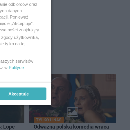
anie odbiorców oraz
nych danych
kacji. Ponieważ
ięcie „Akceptuję”.
ywatności znajdujący
ą zgody użytkownika,
 tylko na tej
 naszych serwisów
esz w
Polityce
5
Akceptuję
TYLKO U NAS
: Lope
Odważna polska komedia wraca