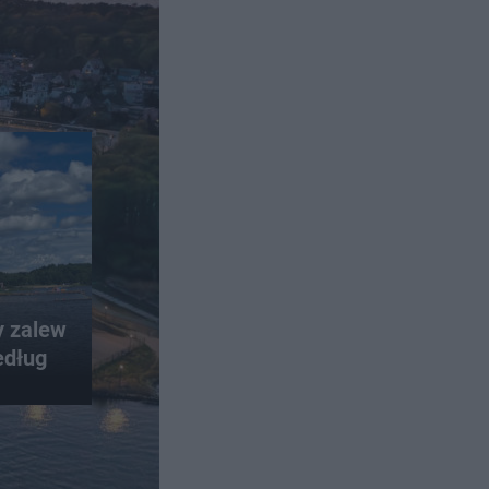
y zalew
edług