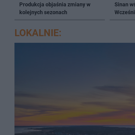
Produkcja objaśnia zmiany w
Sinan wś
kolejnych sezonach
Wcześnie
innym m
LOKALNIE: