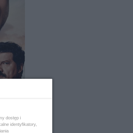
y dostęp i
lne identyfikatory,
iania