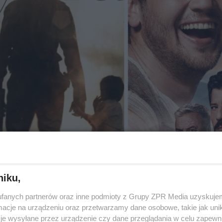
niku,
fanych partnerów oraz inne podmioty z Grupy ZPR Media uzyskujem
cje na urządzeniu oraz przetwarzamy dane osobowe, takie jak unika
je wysyłane przez urządzenie czy dane przeglądania w celu zapewn