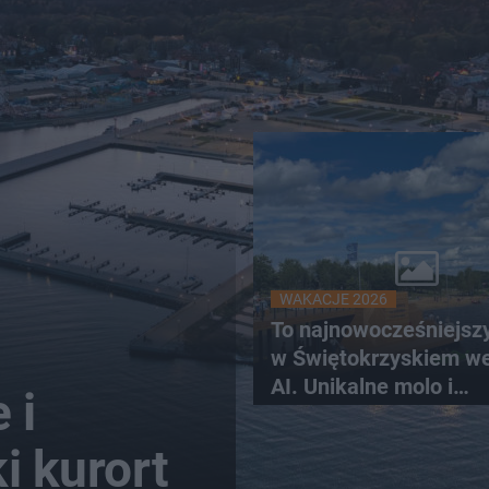
WAKACJE 2026
To najnowocześniejsz
w Świętokrzyskiem w
AI. Unikalne molo i
 i
promenada
i kurort