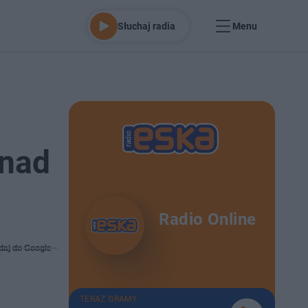
Słuchaj radia
Menu
znad
Radio Online
daj do Google
TERAZ GRAMY