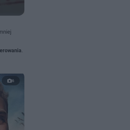
mniej
ferowania
.
6