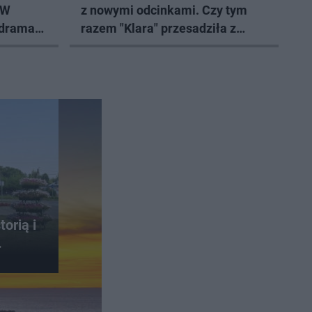
 W
z nowymi odcinkami. Czy tym
 dramat
razem "Klara" przesadziła z
humorem?
orią i
.