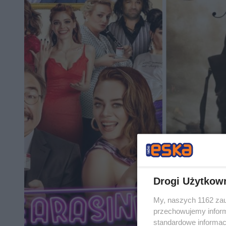
Drogi Użytkow
My, naszych 1162 zau
przechowujemy informa
standardowe informac