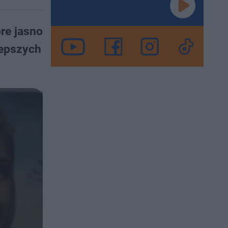
óre jasno
lepszych