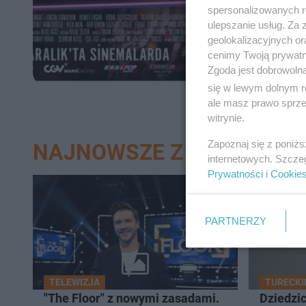
spersonalizowanych re
ulepszanie usług. Za
geolokalizacyjnych or
cenimy Twoją prywatno
Zgoda jest dobrowoln
się w lewym dolnym r
ale masz prawo sprzec
witrynie.
Zapoznaj się z poniż
NAJNOWSZE Z DZIAŁU CI
internetowych. Szcze
Prywatności
i
Cookie
15
PARTNERZY
TELEWIZJA
TURECKI
"The Floor" z nowymi zasadami.
Dziedzic