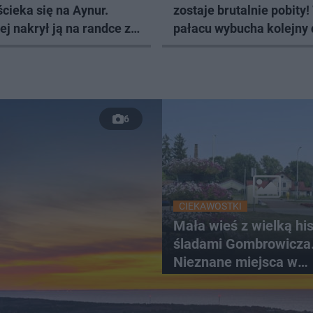
cieka się na Aynur.
zostaje brutalnie pobity!
j nakrył ją na randce z
pałacu wybucha kolejny
ężczyzną [ZDJĘCIA]
[ZDJĘCIA]
6
CIEKAWOSTKI
Mała wieś z wielką hist
śladami Gombrowicza
Nieznane miejsca w
Świętokrzyskiem