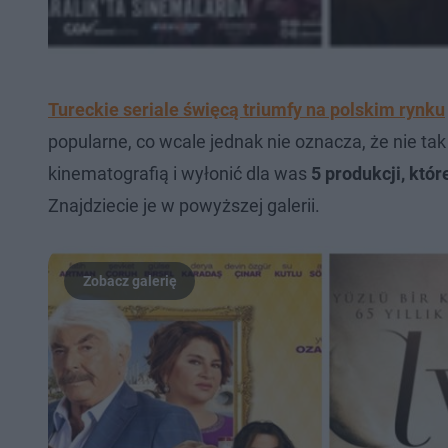
Tureckie seriale święcą triumfy na polskim rynku
popularne, co wcale jednak nie oznacza, że nie tak
kinematografią i wyłonić dla was
5 produkcji, któr
Znajdziecie je w powyższej galerii.