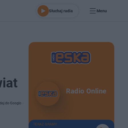
Słuchaj radia
Menu
iat
Radio Online
daj do Google
TERAZ GRAMY