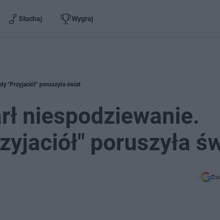
Słuchaj
Wygraj
y "Przyjaciół" poruszyła świat
rł niespodziewanie.
zyjaciół" poruszyła św
Do