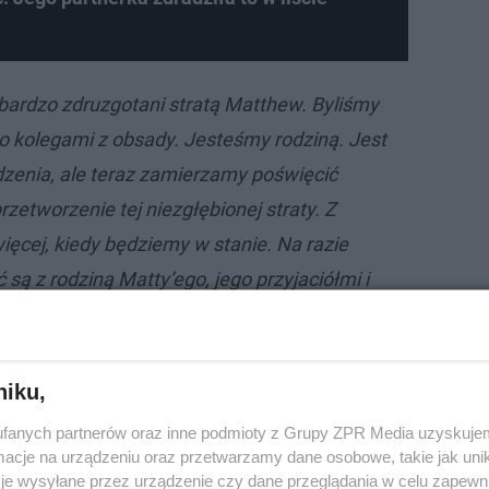
ardzo zdruzgotani stratą Matthew. Byliśmy
ko kolegami z obsady. Jesteśmy rodziną. Jest
dzenia, ale teraz zamierzamy poświęcić
rzetworzenie tej niezgłębionej straty. Z
cej, kiedy będziemy w stanie. Na razie
 są z rodziną Matty’ego, jego przyjaciółmi i
go kochali na całym świecie
- można było
likowanym wówczas komunikacie.
niku,
n Dance". Jej tragiczna śmierć poruszyła Polskę
fanych partnerów oraz inne podmioty z Grupy ZPR Media uzyskujem
cje na urządzeniu oraz przetwarzamy dane osobowe, takie jak unika
je wysyłane przez urządzenie czy dane przeglądania w celu zapewn