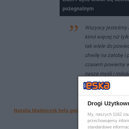
pożegnalnym
Wszyscy jesteśmy b
kimś więcej niż tyl
tak wiele do powie
chwilę na żałobę i p
czasem powiemy wię
nasze myśli i miłość
wszystkimi, którzy 
przeczytać w opub
Drogi Użytkow
Natalia Madejczyk była gwiazdą programu "You Ca
My, naszych 1162 zau
przechowujemy informa
standardowe informac