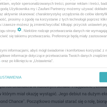
klam, wybór spersonalizowanych treści, pomiar reklam i treści, bad
 zgodą Użytkownika my i Zaufani Partnerzy możemy używać dokład
az aktywnie skanować charakterystykę urządzenia do celów identyfi
ść, prosimy o zgodę na korzystanie z tych technologii poprzez klikn
a i zawsze możesz ją zmienić/wycofać klikając przycisk ustawień pr
ogu strony
. Niektóre rodzaje przetwarzania danych nie wymagaj
iwić się takiemu przetwarzaniu. Preferencje będą miały zastosowanie
szymi informacjami, abyś mógł świadomie i komfortowo korzystać z
gółowe informacje dotyczące przetwarzania Twoich danych znajdzi
s
oraz po kliknięciu w „Ustawienia”.
USTAWIENIA
ki roli Chandlera w kultowym serialu "Przyjaciele", em
, w którym miał okazję wystąpić. Jego debiut na dużym ek
cond Chance". Początkowo musiał starać się o rolę, biorą