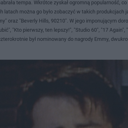
a nabrała tempa. Wkrótce zyskał ogromną popularność, co
ch latach można go było zobaczyć w takich produkcjach j
i my" oraz "Beverly Hills, 90210". W jego imponującym dor
bić", "Kto pierwszy, ten lepszy!", "Studio 60", "17 Again", 
czterokrotnie był nominowany do nagrody Emmy, dwukro