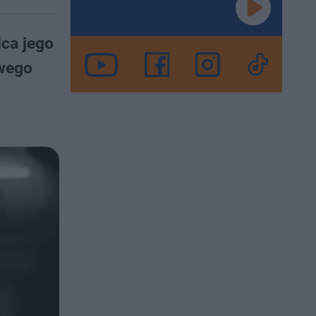
ica jego
owego