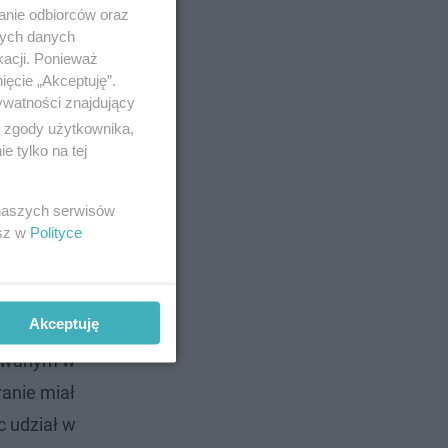
anie odbiorców oraz
nych danych
kacji. Ponieważ
ięcie „Akceptuję”.
ywatności znajdujący
ą zgody użytkownika,
 tylko na tej
 naszych serwisów
esz w
Polityce
Akceptuję
itowanym w
ranie miał
c udział w