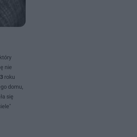
który
ę nie
23
roku
jego domu,
ła się
iele"