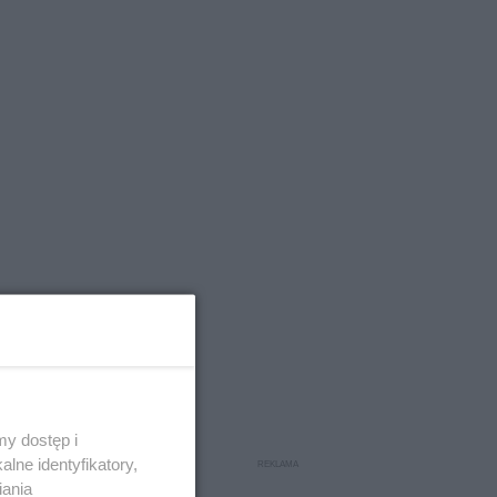
y dostęp i
lne identyfikatory,
iania