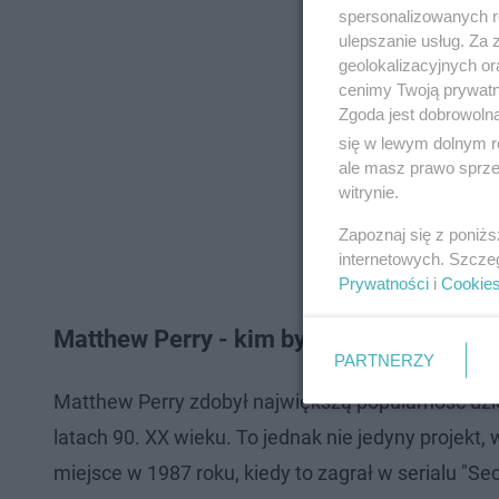
spersonalizowanych re
ulepszanie usług. Za
geolokalizacyjnych or
cenimy Twoją prywatno
Zgoda jest dobrowoln
się w lewym dolnym r
ale masz prawo sprzec
witrynie.
Zapoznaj się z poniż
internetowych. Szcze
Prywatności
i
Cookie
Matthew Perry - kim był?
PARTNERZY
Matthew Perry zdobył największą popularność dzię
latach 90. XX wieku. To jednak nie jedyny projekt
miejsce w 1987 roku, kiedy to zagrał w serialu "Se