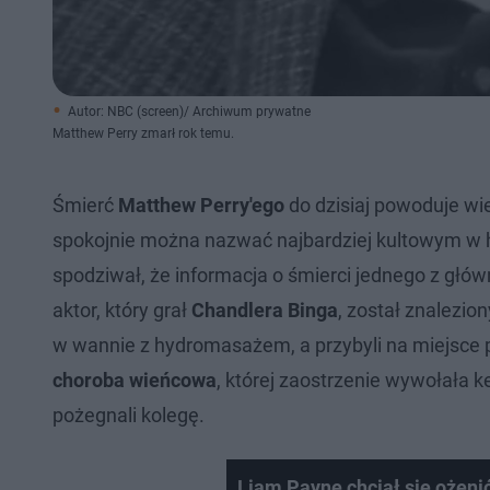
Autor: NBC (screen)/ Archiwum prywatne
Matthew Perry zmarł rok temu.
Śmierć
Matthew Perry'ego
do dzisiaj powoduje wie
spokojnie można nazwać najbardziej kultowym w hist
spodziwał, że informacja o śmierci jednego z głów
aktor, który grał
Chandlera Binga
, został znalezi
w wannie z hydromasażem, a przybyli na miejsce po
choroba wieńcowa
, której zaostrzenie wywołała ke
pożegnali kolegę.
Liam Payne chciał się ożenić