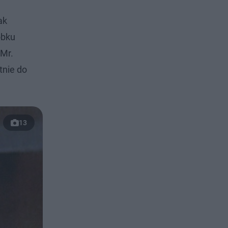
ak
obku
"Mr.
tnie do
13