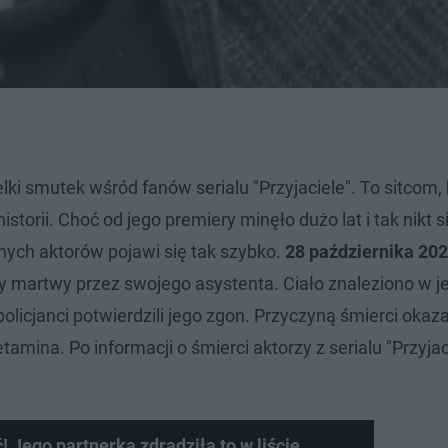
lki smutek wśród fanów serialu "Przyjaciele". To sitcom, 
orii. Choć od jego premiery minęło dużo lat i tak nikt si
nych aktorów pojawi się tak szybko.
28 października 20
ony martwy przez swojego asystenta. Ciało znaleziono w 
licjanci potwierdzili jego zgon. Przyczyną śmierci okaza
tamina. Po informacji o śmierci aktorzy z serialu "Przyjac
! Jego partnerka zdradziła to w liście