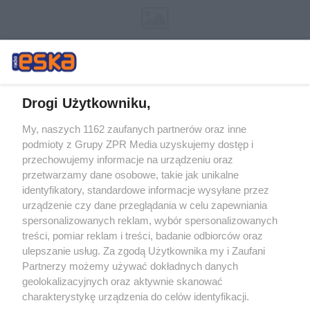
Drogi Użytkowniku,
My, naszych 1162 zaufanych partnerów oraz inne
Żaden utwór zamieszczony w serwisie nie może być powielany i
podmioty z Grupy ZPR Media uzyskujemy dostęp i
rozpowszechniany lub dalej rozpowszechniany w jakikolwiek sposób (w
przechowujemy informacje na urządzeniu oraz
tym także elektroniczny lub mechaniczny) na jakimkolwiek polu
eksploatacji w jakiejkolwiek formie, włącznie z umieszczaniem w
przetwarzamy dane osobowe, takie jak unikalne
Internecie bez pisemnej zgody właściciela praw. Jakiekolwiek użycie lub
identyfikatory, standardowe informacje wysyłane przez
wykorzystanie utworów w całości lub w części z naruszeniem prawa,
tzn. bez właściwej zgody, jest zabronione pod groźbą kary i może być
urządzenie czy dane przeglądania w celu zapewniania
ścigane prawnie.
spersonalizowanych reklam, wybór spersonalizowanych
treści, pomiar reklam i treści, badanie odbiorców oraz
ulepszanie usług. Za zgodą Użytkownika my i Zaufani
Partnerzy możemy używać dokładnych danych
geolokalizacyjnych oraz aktywnie skanować
charakterystykę urządzenia do celów identyfikacji.