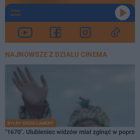
TERAZ
GRAMY
NAJNOWSZE Z DZIAŁU CINEMA
BYŁBY SROGI LAMENT
"1670". Ulubieniec widzów miał zginąć w poprze