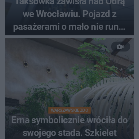
Taksówka zawisła nad Odrą
we Wrocławiu. Pojazd z
pasażerami o mało nie runął
do rzeki
6
WARSZAWSKIE ZOO
Erna symbolicznie wróciła do
swojego stada. Szkielet