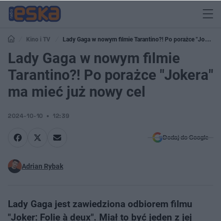
Kino i TV
Lady Gaga w nowym filmie Tarantino?! Po porażce "Jokera"
ma mieć już nowy cel
Lady Gaga w nowym filmie
Tarantino?! Po porażce "Jokera"
ma mieć już nowy cel
2024-10-10
12:39
Dodaj do Google
Adrian Rybak
Lady Gaga jest zawiedziona odbiorem filmu
"Joker: Folie à deux". Miał to być jeden z jej