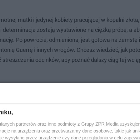
otnej matki i jedynej kobiety pracującej w kopalni złota,
 i determinacja zostają wystawione na ciężką próbę, a ab
mację. Po powrocie, odmieniona, jest gotowa na zemstę i
onię Guerrę i innych wrogów. Chcesz wiedzieć, jak poto
ź streszczenia odcinków, aby poznać dalszy ciąg tej wcią
niku,
fanych partnerów oraz inne podmioty z Grupy ZPR Media uzyskujem
cje na urządzeniu oraz przetwarzamy dane osobowe, takie jak unika
je wysyłane przez urządzenie czy dane przeglądania w celu zapewn