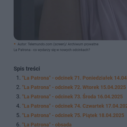
Autor: Telemundo.com (screen)/ Archiwum prywatne
La Patrona - co wydarzy się w nowych odcinkach?
Spis treści
"La Patrona" - odcinek 71. Poniedziałek 14.0
"La Patrona" - odcinek 72. Wtorek 15.04.2025
"La Patrona" - odcinek 73. Środa 16.04.2025
"La Patrona" - odcinek 74. Czwartek 17.04.20
"La Patrona" - odcinek 75. Piątek 18.04.2025
"La Patrona" - obsada