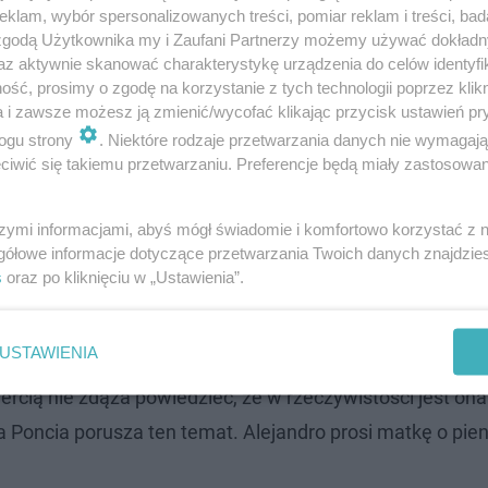
klam, wybór spersonalizowanych treści, pomiar reklam i treści, bad
 zgodą Użytkownika my i Zaufani Partnerzy możemy używać dokład
az aktywnie skanować charakterystykę urządzenia do celów identyfi
ść, prosimy o zgodę na korzystanie z tych technologii poprzez klikn
a i zawsze możesz ją zmienić/wycofać klikając przycisk ustawień pr
ogu strony
. Niektóre rodzaje przetwarzania danych nie wymagaj
nek? Data wielkiego finału telenoweli
iwić się takiemu przetwarzaniu. Preferencje będą miały zastosowanie
erialu Akacjowa 38. Na co dzień jest nie do
szymi informacjami, abyś mógł świadomie i komfortowo korzystać z
gółowe informacje dotyczące przetwarzania Twoich danych znajdzi
s
oraz po kliknięciu w „Ustawienia”.
 14.04.2025
USTAWIENIA
iercią nie zdąża powiedzieć, że w rzeczywistości jest on
 a Poncia porusza ten temat. Alejandro prosi matkę o pie