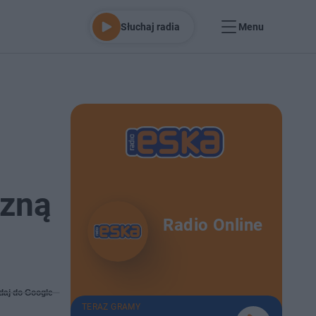
Słuchaj radia
Menu
izną
Radio Online
daj do Google
TERAZ GRAMY