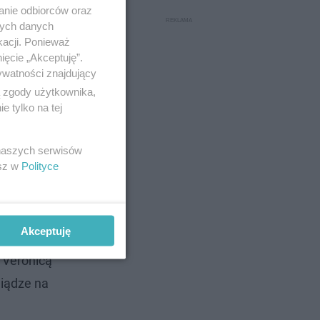
anie odbiorców oraz
nych danych
kacji. Ponieważ
ięcie „Akceptuję”.
ywatności znajdujący
ą zgody użytkownika,
 tylko na tej
 naszych serwisów
esz w
Polityce
Akceptuję
a Veronicą
niądze na