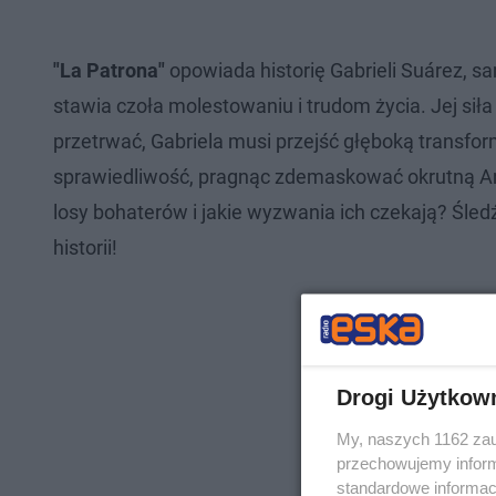
"La Patrona"
opowiada historię Gabrieli Suárez, sam
stawia czoła molestowaniu i trudom życia. Jej siła
przetrwać, Gabriela musi przejść głęboką transfor
sprawiedliwość, pragnąc zdemaskować okrutną Ant
losy bohaterów i jakie wyzwania ich czekają? Śled
historii!
Drogi Użytkow
My, naszych 1162 zau
przechowujemy informa
standardowe informac