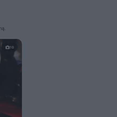
ną.
10