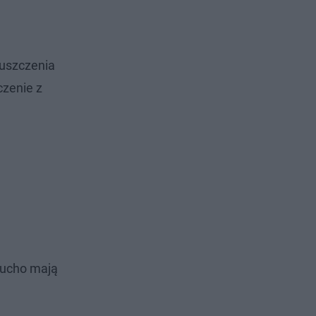
puszczenia
czenie z
 Lucho mają