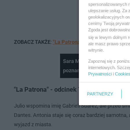
spersonalizowanych re
ulepszanie usług. Za
geolokalizacyjnych or
cenimy Twoją prywatno
Zgoda jest dobrowoln
się w lewym dolnym r
ZOBACZ TAKŻE
:
"La Patrona" - kiedy ostatni odci
ale masz prawo sprzec
witrynie.
Sara Miquel gra Cayetanę w s
Zapoznaj się z poniż
internetowych. Szcze
poznania!
Prywatności
i
Cookie
"La Patrona" - odcinek 71. Poniedziałek
PARTNERZY
Julio wspomina imię Gabrieli Suárez, ale przed śm
Dantes. Antonia staje się coraz bardziej samotna,
wyjazd z miasta.