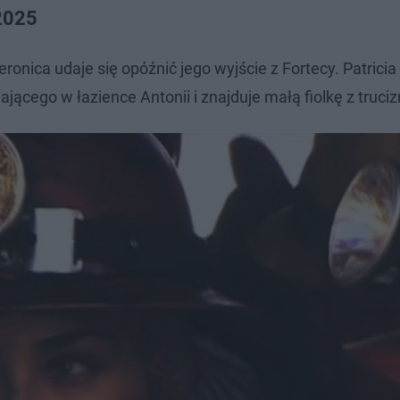
.2025
onica udaje się opóźnić jego wyjście z Fortecy. Patricia
jącego w łazience Antonii i znajduje małą fiolkę z truciz