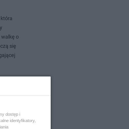
 która
y
 walkę o
czą się
gającej
y dostęp i
lne identyfikatory,
iania