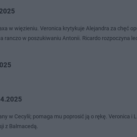
.2025
Maxa w więzieniu. Veronica krytykuje Alejandra za chęć o
 ranczo w poszukiwaniu Antonii. Ricardo rozpoczyna le
2025
.04.2025
hany w Cecylii; pomaga mu poprosić ją o rękę. Veronica i
ji z Balmacedą.