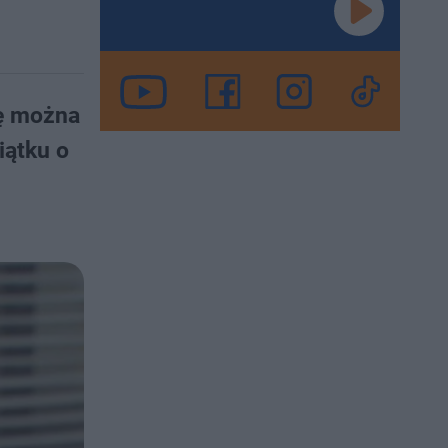
ję można
iątku o