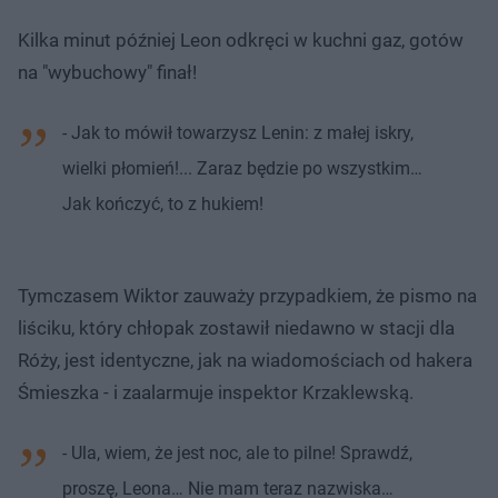
Kilka minut później Leon odkręci w kuchni gaz, gotów
na "wybuchowy" finał!
- Jak to mówił towarzysz Lenin: z małej iskry,
wielki płomień!... Zaraz będzie po wszystkim…
Jak kończyć, to z hukiem!
Tymczasem Wiktor zauważy przypadkiem, że pismo na
liściku, który chłopak zostawił niedawno w stacji dla
Róży, jest identyczne, jak na wiadomościach od hakera
Śmieszka - i zaalarmuje inspektor Krzaklewską.
- Ula, wiem, że jest noc, ale to pilne! Sprawdź,
proszę, Leona… Nie mam teraz nazwiska…