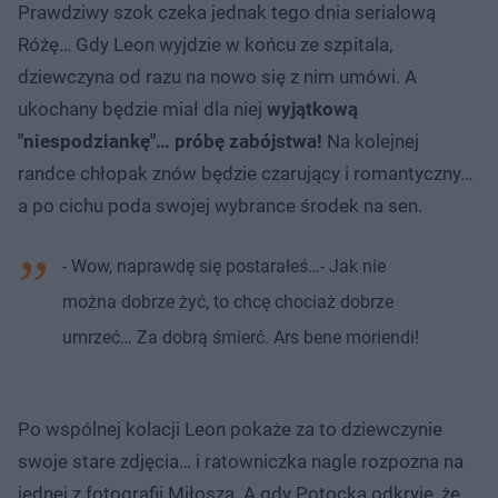
Prawdziwy szok czeka jednak tego dnia serialową
Różę… Gdy Leon wyjdzie w końcu ze szpitala,
dziewczyna od razu na nowo się z nim umówi. A
ukochany będzie miał dla niej
wyjątkową
"niespodziankę"… próbę zabójstwa!
Na kolejnej
randce chłopak znów będzie czarujący i romantyczny…
a po cichu poda swojej wybrance środek na sen.
- Wow, naprawdę się postarałeś…- Jak nie
można dobrze żyć, to chcę chociaż dobrze
umrzeć… Za dobrą śmierć. Ars bene moriendi!
Po wspólnej kolacji Leon pokaże za to dziewczynie
swoje stare zdjęcia… i ratowniczka nagle rozpozna na
jednej z fotografii Miłosza. A gdy Potocka odkryje, że