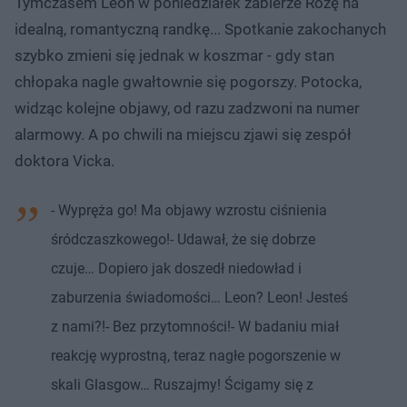
Tymczasem Leon w poniedziałek zabierze Różę na
idealną, romantyczną randkę... Spotkanie zakochanych
szybko zmieni się jednak w koszmar - gdy stan
chłopaka nagle gwałtownie się pogorszy. Potocka,
widząc kolejne objawy, od razu zadzwoni na numer
alarmowy. A po chwili na miejscu zjawi się zespół
doktora Vicka.
- Wypręża go! Ma objawy wzrostu ciśnienia
śródczaszkowego!- Udawał, że się dobrze
czuje… Dopiero jak doszedł niedowład i
zaburzenia świadomości… Leon? Leon! Jesteś
z nami?!- Bez przytomności!- W badaniu miał
reakcję wyprostną, teraz nagłe pogorszenie w
skali Glasgow… Ruszajmy! Ścigamy się z