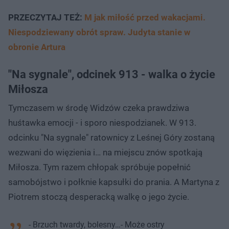
PRZECZYTAJ TEŻ:
M jak miłość przed wakacjami.
Niespodziewany obrót spraw. Judyta stanie w
obronie Artura
"Na sygnale", odcinek 913 - walka o życie
Miłosza
Tymczasem w środę Widzów czeka prawdziwa
huśtawka emocji - i sporo niespodzianek. W 913.
odcinku "Na sygnale" ratownicy z Leśnej Góry zostaną
wezwani do więzienia i… na miejscu znów spotkają
Miłosza. Tym razem chłopak spróbuje popełnić
samobójstwo i połknie kapsułki do prania. A Martyna z
Piotrem stoczą desperacką walkę o jego życie.
- Brzuch twardy, bolesny…- Może ostry