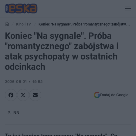
Kino i TV
Koniec "Na sygnale". Próba "romantycznego" zabójstwa i
atak psychopaty w ostatnich odcinkach
Koniec "Na sygnale". Próba
"romantycznego" zabójstwa i
atak psychopaty w ostatnich
odcinkach
2026-05-21
19:52
Dodaj do Google
NN
To już koniec tego sezonu "Na sygnale". Co