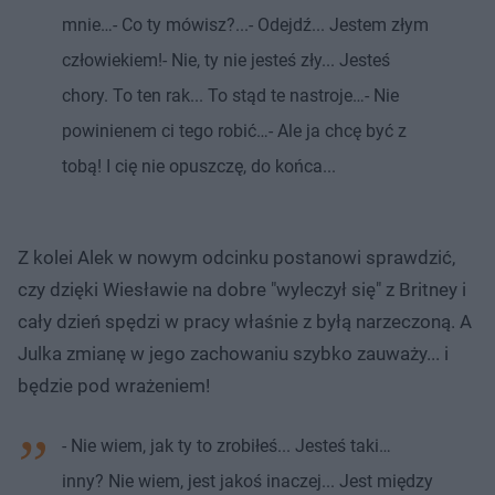
mnie…- Co ty mówisz?...- Odejdź... Jestem złym
człowiekiem!- Nie, ty nie jesteś zły... Jesteś
chory. To ten rak... To stąd te nastroje…- Nie
powinienem ci tego robić…- Ale ja chcę być z
tobą! I cię nie opuszczę, do końca...
Z kolei Alek w nowym odcinku postanowi sprawdzić,
czy dzięki Wiesławie na dobre "wyleczył się" z Britney i
cały dzień spędzi w pracy właśnie z byłą narzeczoną. A
Julka zmianę w jego zachowaniu szybko zauważy... i
będzie pod wrażeniem!
- Nie wiem, jak ty to zrobiłeś... Jesteś taki…
inny? Nie wiem, jest jakoś inaczej... Jest między