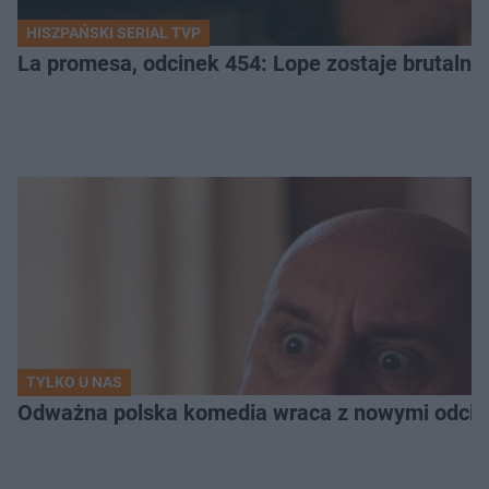
HISZPAŃSKI SERIAL TVP
La promesa, odcinek 454: Lope zostaje brutalni
TYLKO U NAS
Odważna polska komedia wraca z nowymi odcink