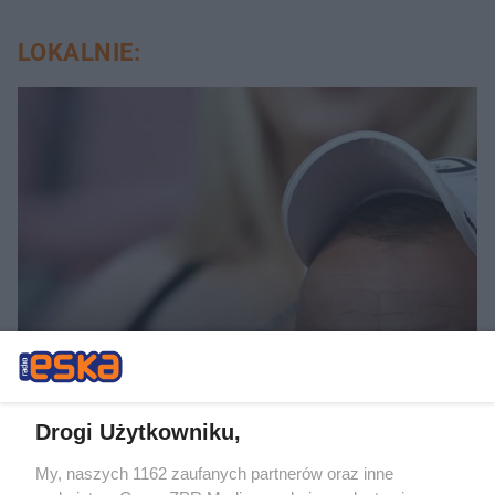
LOKALNIE:
FOTORELACJA Z TRYBUN I BOISKA
Ważne zwycięstwo Wisły
Kraków nad Wisłą Płock.
Drogi Użytkowniku,
Mamy zdjęcia kibiców
My, naszych 1162 zaufanych partnerów oraz inne