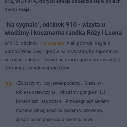
912, 913 i 914, których emisja odbędzie się w dniach
25-27 maja.
"Na sygnale", odcinek 910 - wizyta u
wiedźmy i koszmarna randka Róży i Leona
W 910. odcinku
"Na sygnale"
Alek poprosi nagle o
pomoc Wiesławę - gotów na wszystko, by zapomnieć
w końcu o Julce... Nawet na czary i gusła oraz wizytę u
"dyżurnej", serialowej wiedźmy.
- Zobaczymy, czy jesteś podatny… Siedzi w
tobie ta dziewczyna… Okadźmy gongiem! […]
Dostaniesz listę zadań... Przebiegniesz siedem
mostów, wbiegniesz na siedem wieżowców,
zjesz siedem posiłków u siedmiu nowo