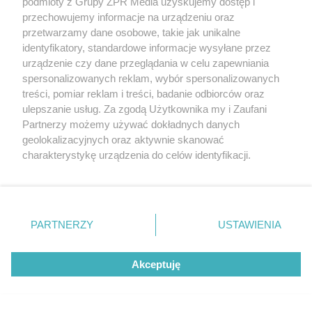
podmioty z Grupy ZPR Media uzyskujemy dostęp i
przechowujemy informacje na urządzeniu oraz
37
przetwarzamy dane osobowe, takie jak unikalne
identyfikatory, standardowe informacje wysyłane przez
urządzenie czy dane przeglądania w celu zapewniania
spersonalizowanych reklam, wybór spersonalizowanych
treści, pomiar reklam i treści, badanie odbiorców oraz
ulepszanie usług. Za zgodą Użytkownika my i Zaufani
Partnerzy możemy używać dokładnych danych
geolokalizacyjnych oraz aktywnie skanować
charakterystykę urządzenia do celów identyfikacji.
Ponieważ cenimy Twoją prywatność, prosimy o zgodę na
ESKA SUMMER CITY 2026
korzystanie z tych technologii poprzez kliknięcie
Eska Summer City w
„Akceptuję”. Zgoda jest dobrowolna i zawsze możesz ją
zmienić/wycofać klikając przycisk ustawień prywatności
Mrągowie. Posłuchaj
PARTNERZY
USTAWIENIA
znajdujący się w lewym dolnym rogu strony
. Niektóre
dlaczego warto wybrać ten
rodzaje przetwarzania danych nie wymagają zgody
Akceptuję
użytkownika, ale masz prawo sprzeciwić się takiemu
kierunek na urlop!
przetwarzaniu. Preferencje będą miały zastosowanie tylko
na tej witrynie.