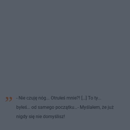
- Nie czuję nóg... Otrułeś mnie?! […] To ty...
byłeś… od samego początku…- Myślałem, że już
nigdy się nie domyślisz!