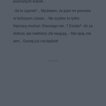
poznanych kobiet…
- Ile to zajmie?... Myślałem, że pani mi pomoże
w krótszym czasie…- Na szybko to tylko
hipnozą można!- Dlaczego nie…? Działa?- Aż za
dobrze, ale niektórzy źle reagują…- Nie śpię, nie
jem… Gorzej już nie będzie!