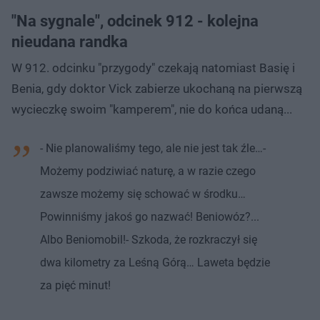
"Na sygnale", odcinek 912 - kolejna
nieudana randka
W 912. odcinku "przygody" czekają natomiast Basię i
Benia, gdy doktor Vick zabierze ukochaną na pierwszą
wycieczkę swoim "kamperem", nie do końca udaną...
- Nie planowaliśmy tego, ale nie jest tak źle…-
Możemy podziwiać naturę, a w razie czego
zawsze możemy się schować w środku…
Powinniśmy jakoś go nazwać! Beniowóz?...
Albo Beniomobil!- Szkoda, że rozkraczył się
dwa kilometry za Leśną Górą… Laweta będzie
za pięć minut!