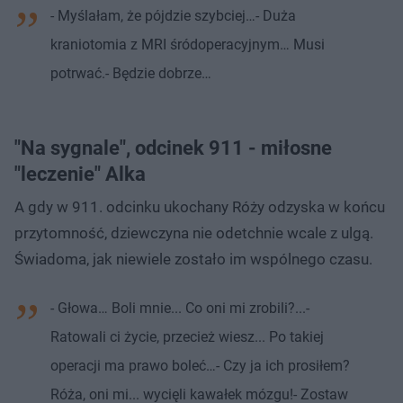
- Myślałam, że pójdzie szybciej…- Duża
kraniotomia z MRI śródoperacyjnym… Musi
potrwać.- Będzie dobrze…
"Na sygnale", odcinek 911 - miłosne
"leczenie" Alka
A gdy w 911. odcinku ukochany Róży odzyska w końcu
przytomność, dziewczyna nie odetchnie wcale z ulgą.
Świadoma, jak niewiele zostało im wspólnego czasu.
- Głowa… Boli mnie... Co oni mi zrobili?...-
Ratowali ci życie, przecież wiesz... Po takiej
operacji ma prawo boleć…- Czy ja ich prosiłem?
Róża, oni mi... wycięli kawałek mózgu!- Zostaw