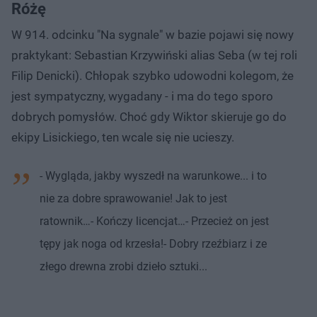
Różę
W 914. odcinku "Na sygnale" w bazie pojawi się nowy
praktykant: Sebastian Krzywiński alias Seba (w tej roli
Filip Denicki). Chłopak szybko udowodni kolegom, że
jest sympatyczny, wygadany - i ma do tego sporo
dobrych pomysłów. Choć gdy Wiktor skieruje go do
ekipy Lisickiego, ten wcale się nie ucieszy.
- Wygląda, jakby wyszedł na warunkowe... i to
nie za dobre sprawowanie! Jak to jest
ratownik…- Kończy licencjat…- Przecież on jest
tępy jak noga od krzesła!- Dobry rzeźbiarz i ze
złego drewna zrobi dzieło sztuki...