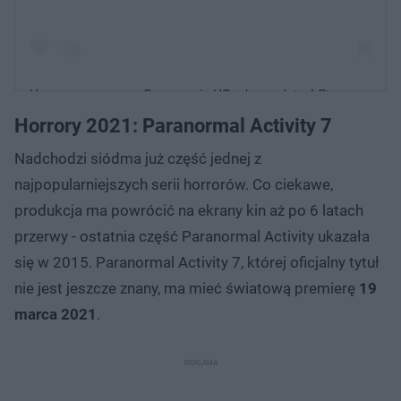
Here are more new Sony movie US release dates! Stay
tuned for the official Malaysian release dates. Which one
Horrory 2021: Paranormal Activity 7
are you looking forward to see? Let us know! #TGVCinemas
Nadchodzi siódma już część jednej z
#ConnectedMovie #EscapeRoom2 #VivoMovie
najpopularniejszych serii horrorów. Co ciekawe,
Post udostępniony przez
#HotelTransylvania4
TGV
produkcja ma powrócić na ekrany kin aż po 6 latach
(@tgvcinemas)
Cinemas
Kwi 27, 2020 o 3:50 PDT
przerwy - ostatnia część Paranormal Activity ukazała
się w 2015. Paranormal Activity 7, której oficjalny tytuł
nie jest jeszcze znany, ma mieć światową premierę
19
marca 2021
.