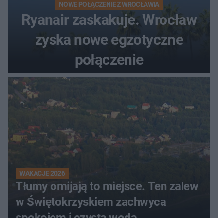
NOWE POŁĄCZENIE Z WROCŁAWIA
Ryanair zaskakuje. Wrocław
zyska nowe egzotyczne
połączenie
WAKACJE 2026
Tłumy omijają to miejsce. Ten zalew
w Świętokrzyskiem zachwyca
spokojem i czystą wodą