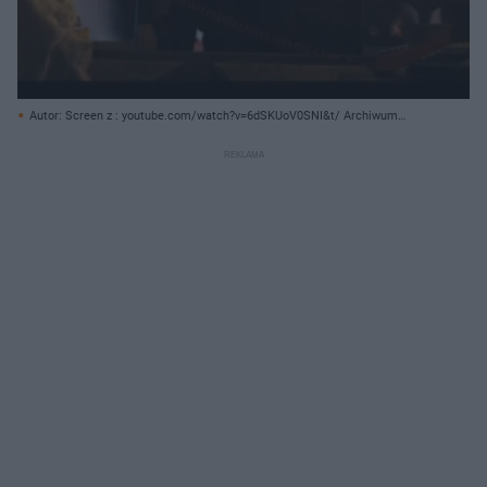
Autor: Screen z : youtube.com/watch?v=6dSKUoV0SNI&t/ Archiwum
prywatne