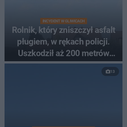
INCYDENT W GLIWICACH
Rolnik, który zniszczył asfalt
pługiem, w rękach policji.
Uszkodził aż 200 metrów
nowej drogi
13