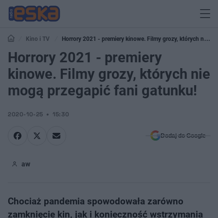
Kino i TV
Horrory 2021 - premiery kinowe. Filmy grozy, których nie
mogą przegapić fani gatunku!
Horrory 2021 - premiery
kinowe. Filmy grozy, których nie
mogą przegapić fani gatunku!
2020-10-25
15:30
Dodaj do Google
aw
Chociaż pandemia spowodowała zarówno
zamknięcie kin, jak i konieczność wstrzymania