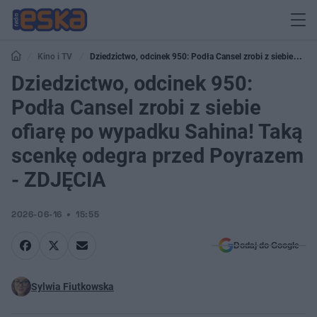
Kino i TV
Dziedzictwo, odcinek 950: Podła Cansel zrobi z siebie
ofiarę po wypadku Sahina! Taką scenkę odegra przed Poyrazem - ZDJĘCIA
Dziedzictwo, odcinek 950:
Podła Cansel zrobi z siebie
ofiarę po wypadku Sahina! Taką
scenkę odegra przed Poyrazem
- ZDJĘCIA
2026-06-16
15:55
Dodaj do Google
Sylwia Fiutkowska