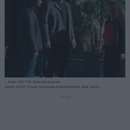
Autor: VOD TVP/ Materiały prasowe
Cansel, Semih i Poyraz rozmawiają przed budynkiem, obok rośliny
doniczkowej. Cansel, ubrana w czerwoną bluzkę i czarny kardigan, stoi z lewej
strony, a po prawej dwóch mężczyzn. Poyraz w szarej koszuli, Semih w kurtce
puchowej. Więcej o ich relacjach przeczytasz na Super Seriale.