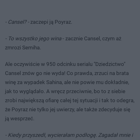
- Cansel? -
zaczepi ją Poyraz.
- To wszystko jego wina
- zacznie Cansel, czym aż
zmrozi Semiha.
Ale oczywiście w 950 odcinku serialu "Dziedzictwo"
Cansel znów go nie wyda! Co prawda, zrzuci na brata
winę za wypadek Sahina, ale nie powie mu dokładnie,
jak to wyglądało. A wręcz przeciwnie, bo to z siebie
zrobi największą ofiarę całej tej sytuacji i tak to odegra,
że Poyraz nie tylko jej uwierzy, ale także zdecyduje się
ją wesprzeć.
- Kiedy przyszedł, wycierałam podłogę. Zagadał mnie i