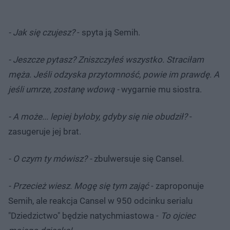
- Jak się czujesz?
- spyta ją Semih.
- Jeszcze pytasz? Zniszczyłeś wszystko. Straciłam
męża. Jeśli odzyska przytomność, powie im prawdę. A
jeśli umrze, zostanę wdową -
wygarnie mu siostra.
- A może... lepiej byłoby, gdyby się nie obudził?
-
zasugeruje jej brat.
- O czym ty mówisz? -
zbulwersuje się Cansel.
- Przecież wiesz. Mogę się tym zająć
- zaproponuje
Semih, ale reakcja Cansel w 950 odcinku serialu
"Dziedzictwo" będzie natychmiastowa -
To ojciec