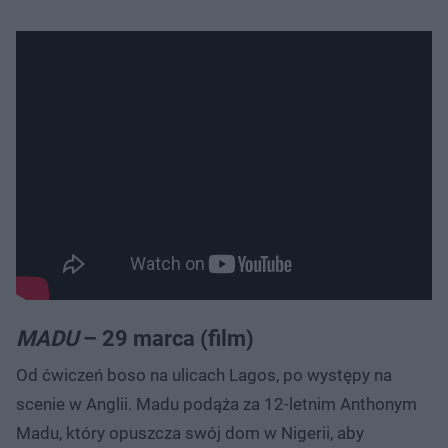
MADU
– 29 marca (film)
Od ćwiczeń boso na ulicach Lagos, po występy na
scenie w Anglii. Madu podąża za 12-letnim Anthonym
Madu, który opuszcza swój dom w Nigerii, aby