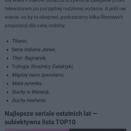
telewizorem po porządnej rodzinnej wyżerce. A jeśli nie
wiecie, co by tu obejrzeć, podrzucamy kilka filmowych
propozycji dla całej rodziny:
Titanic
,
Seria
Indiana Jones
,
Thor: Ragnarok
,
Trylogia
Strażnicy Galaktyki
,
Między nami żywiołami
,
Mała syrenk
a,
Duchy w Wenecj
i,
Duchy Inisherin
.
Najlepsze seriale ostatnich lat —
subiektywna lista TOP10