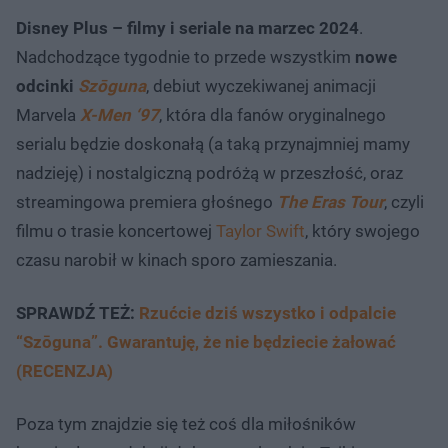
Disney Plus – filmy i seriale na marzec 2024
.
Nadchodzące tygodnie to przede wszystkim
nowe
odcinki
Szōguna
, debiut wyczekiwanej animacji
Marvela
X-Men ‘97
, która dla fanów oryginalnego
serialu będzie doskonałą (a taką przynajmniej mamy
nadzieję) i nostalgiczną podróżą w przeszłość, oraz
streamingowa premiera głośnego
The Eras Tour
, czyli
filmu o trasie koncertowej
Taylor Swift
, który swojego
czasu narobił w kinach sporo zamieszania.
SPRAWDŹ TEŻ:
Rzućcie dziś wszystko i odpalcie
“Szōguna”. Gwarantuję, że nie będziecie żałować
(RECENZJA)
Poza tym znajdzie się też coś dla miłośników