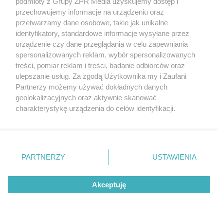
prawdziwi znawcy kina
podmioty z Grupy ZPR Media uzyskujemy dostęp i
przechowujemy informacje na urządzeniu oraz
przetwarzamy dane osobowe, takie jak unikalne
Pytanie 1 z 10
identyfikatory, standardowe informacje wysyłane przez
urządzenie czy dane przeglądania w celu zapewniania
Której z poniższych części "Gwiezdnych wojen" nie
spersonalizowanych reklam, wybór spersonalizowanych
wyreżyserował George Lucas?
treści, pomiar reklam i treści, badanie odbiorców oraz
ulepszanie usług. Za zgodą Użytkownika my i Zaufani
Partnerzy możemy używać dokładnych danych
geolokalizacyjnych oraz aktywnie skanować
charakterystykę urządzenia do celów identyfikacji.
Ponieważ cenimy Twoją prywatność, prosimy o zgodę na
korzystanie z tych technologii poprzez kliknięcie
„Akceptuję”. Zgoda jest dobrowolna i zawsze możesz ją
zmienić/wycofać klikając przycisk ustawień prywatności
PARTNERZY
USTAWIENIA
znajdujący się w lewym dolnym rogu strony
. Niektóre
rodzaje przetwarzania danych nie wymagają zgody
Akceptuję
"Gwiezdne wojny: Część IV - Nowa nadzieja"
użytkownika, ale masz prawo sprzeciwić się takiemu
przetwarzaniu. Preferencje będą miały zastosowanie tylko
na tej witrynie.