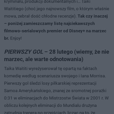
kryminału, produkcji dokumentalnych i… Taiki
Waititiego (choć jego najnowszy film, o którym właśnie
mowa, zebrał dość chłodne recenzje).
Tak czy inaczej
– poniżej zamieszczamy listę najciekawszych
filmowo-serialowych premier od Disney+ na marzec
br.
Enjoy!
PIERWSZY GOL
– 28 lutego (wiemy, że nie
marzec, ale warte odnotowania)
Taika Waititi wyreżyserował tę opartą na faktach
komedię według scenariusza swojego i Iana Morrisa.
Pierwszy gol śledzi losy piłkarskiej reprezentacji
Samoa Amerykańskiego, znanej ze sromotnej porażki
0:31 w eliminacjach do Mistrzostw Świata w 2001 r. W
obliczu kolejnych eliminacji do Mundialu drużyna
zatrudnia trenera po przejściach, licząc na to, że