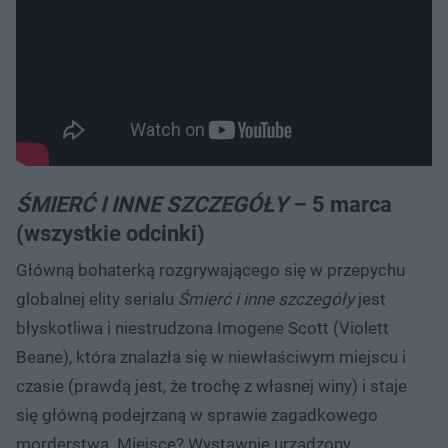
ŚMIERĆ I
INNE
SZCZEGÓŁY
– 5 marca
(wszystkie odcinki)
Główną bohaterką rozgrywającego się w przepychu
globalnej elity serialu
Śmierć i inne szczegóły
jest
błyskotliwa i niestrudzona Imogene Scott (Violett
Beane), która znalazła się w niewłaściwym miejscu i
czasie (prawdą jest, że trochę z własnej winy) i staje
się główną podejrzaną w sprawie zagadkowego
morderstwa. Miejsce? Wystawnie urządzony