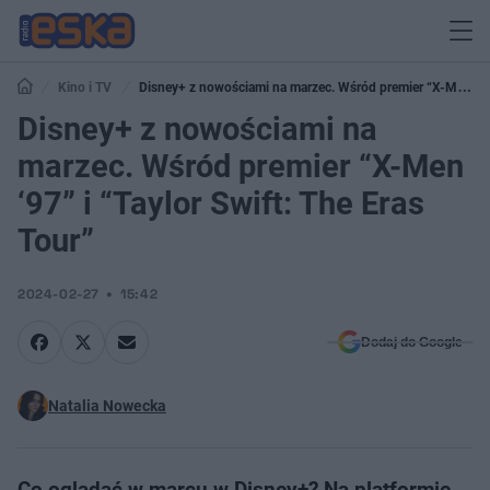
Kino i TV
Disney+ z nowościami na marzec. Wśród premier “X-Men
‘97” i “Taylor Swift: The Eras Tour”
Disney+ z nowościami na
marzec. Wśród premier “X-Men
‘97” i “Taylor Swift: The Eras
Tour”
2024-02-27
15:42
Dodaj do Google
Natalia Nowecka
Co oglądać w marcu w Disney+? Na platformie