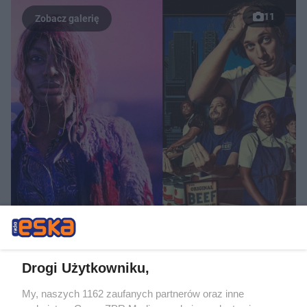
11
Drogi Użytkowniku,
Jak dobrze znasz najsłynniejsze
filmowe hity? QUIZ, który rozwiążą tylko
My, naszych 1162 zaufanych partnerów oraz inne