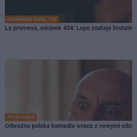
HISZPAŃSKI SERIAL TVP
La promesa, odcinek 454: Lope zostaje brutalni
TYLKO U NAS
Odważna polska komedia wraca z nowymi odcink