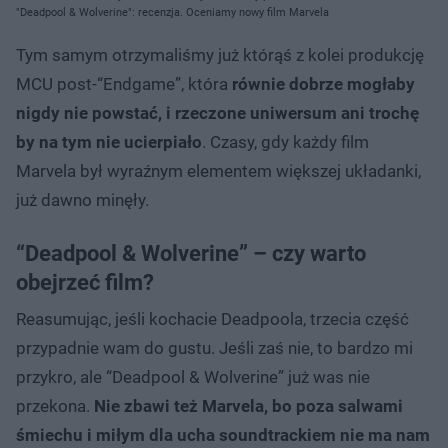
"Deadpool & Wolverine": recenzja. Oceniamy nowy film Marvela
Tym samym otrzymaliśmy już którąś z kolei produkcję
MCU post-“Endgame”, która
równie dobrze mogłaby
nigdy nie powstać, i rzeczone uniwersum ani trochę
by na tym nie ucierpiało
. Czasy, gdy każdy film
Marvela był wyraźnym elementem większej układanki,
już dawno minęły.
“Deadpool & Wolverine” – czy warto
obejrzeć film?
Reasumując, jeśli kochacie Deadpoola, trzecia część
przypadnie wam do gustu. Jeśli zaś nie, to bardzo mi
przykro, ale “Deadpool & Wolverine” już was nie
przekona.
Nie zbawi też Marvela, bo poza salwami
śmiechu i miłym dla ucha soundtrackiem nie ma nam