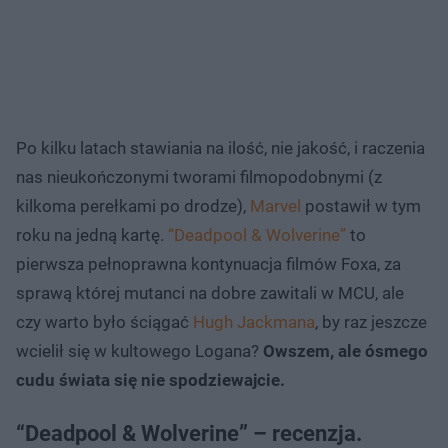
Po kilku latach stawiania na ilość, nie jakość, i raczenia
nas nieukończonymi tworami filmopodobnymi (z
kilkoma perełkami po drodze),
Marvel
postawił w tym
roku na jedną kartę.
“Deadpool & Wolverine”
to
pierwsza pełnoprawna kontynuacja filmów Foxa, za
sprawą której mutanci na dobre zawitali w MCU, ale
czy warto było ściągać
Hugh Jackmana
, by raz jeszcze
wcielił się w kultowego Logana?
Owszem, ale ósmego
cudu świata się nie spodziewajcie.
“Deadpool & Wolverine” – recenzja.