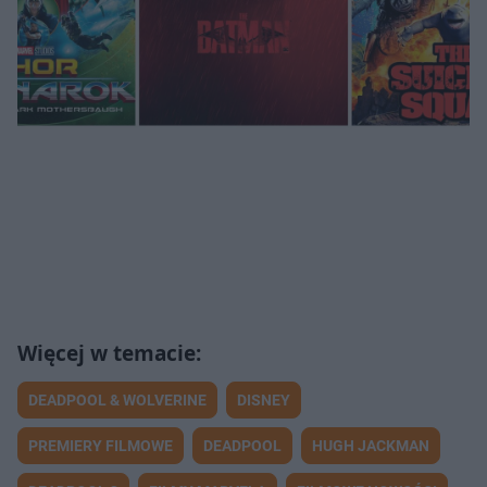
DEADPOOL & WOLVERINE
DISNEY
PREMIERY FILMOWE
DEADPOOL
HUGH JACKMAN