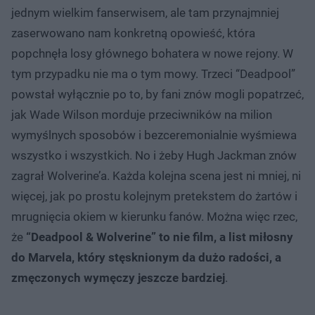
jednym wielkim fanserwisem, ale tam przynajmniej
zaserwowano nam konkretną opowieść, która
popchnęła losy głównego bohatera w nowe rejony. W
tym przypadku nie ma o tym mowy. Trzeci “Deadpool”
powstał wyłącznie po to, by fani znów mogli popatrzeć,
jak Wade Wilson morduje przeciwników na milion
wymyślnych sposobów i bezceremonialnie wyśmiewa
wszystko i wszystkich. No i żeby Hugh Jackman znów
zagrał Wolverine’a. Każda kolejna scena jest ni mniej, ni
więcej, jak po prostu kolejnym pretekstem do żartów i
mrugnięcia okiem w kierunku fanów. Można więc rzec,
że
“Deadpool & Wolverine” to nie film, a list miłosny
do Marvela, który stęsknionym da dużo radości, a
zmęczonych wymęczy jeszcze bardziej
.