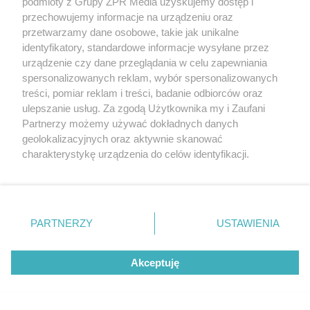
podmioty z Grupy ZPR Media uzyskujemy dostęp i
przechowujemy informacje na urządzeniu oraz
przetwarzamy dane osobowe, takie jak unikalne
identyfikatory, standardowe informacje wysyłane przez
urządzenie czy dane przeglądania w celu zapewniania
spersonalizowanych reklam, wybór spersonalizowanych
treści, pomiar reklam i treści, badanie odbiorców oraz
ulepszanie usług. Za zgodą Użytkownika my i Zaufani
Partnerzy możemy używać dokładnych danych
geolokalizacyjnych oraz aktywnie skanować
PIŁKA NOŻNA
charakterystykę urządzenia do celów identyfikacji.
Jagiellonia Białystok
Ponieważ cenimy Twoją prywatność, prosimy o zgodę na
powalczy z Widzewem Łódź.
korzystanie z tych technologii poprzez kliknięcie
„Akceptuję”. Zgoda jest dobrowolna i zawsze możesz ją
Kto wygra w hicie
zmienić/wycofać klikając przycisk ustawień prywatności
PARTNERZY
USTAWIENIA
znajdujący się w lewym dolnym rogu strony
. Niektóre
Ekstraklasy?
rodzaje przetwarzania danych nie wymagają zgody
Akceptuję
użytkownika, ale masz prawo sprzeciwić się takiemu
przetwarzaniu. Preferencje będą miały zastosowanie tylko
na tej witrynie.