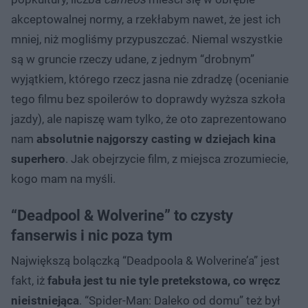
akceptowalnej normy, a rzekłabym nawet, że jest ich
mniej, niż mogliśmy przypuszczać. Niemal wszystkie
są w gruncie rzeczy udane, z jednym “drobnym”
wyjątkiem, którego rzecz jasna nie zdradzę (ocenianie
tego filmu bez spoilerów to doprawdy wyższa szkoła
jazdy), ale napiszę wam tylko, że oto zaprezentowano
nam
absolutnie najgorszy casting w dziejach kina
superhero
. Jak obejrzycie film, z miejsca zrozumiecie,
kogo mam na myśli.
“Deadpool & Wolverine” to czysty
fanserwis i nic poza tym
Największą bolączką “Deadpoola & Wolverine’a” jest
fakt, iż
fabuła jest tu nie tyle pretekstowa, co wręcz
nieistniejąca
. “Spider-Man: Daleko od domu” też był