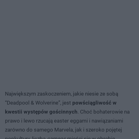
Największym zaskoczeniem, jakie niesie ze sobą
“Deadpool & Wolverine”, jest
powściągliwość w
kwestii występów gościnnych
. Choć bohaterowie na
prawo i lewo rzucają easter eggami i nawiązaniami
zarówno do samego Marvela, jak i szeroko pojętej
popkultury, liczba
cameos
mieści się w obrębie