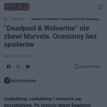
Kino i TV
“Deadpool & Wolverine” nie zbawi Marvela. Oceniamy bez
spoilerów
“Deadpool & Wolverine” nie
zbawi Marvela. Oceniamy bez
spoilerów
2024-07-26
11:17
Dodaj do Google
Natalia Nowecka
Czekaliśmy, czekaliśmy i wreszcie się
doczekaliśmy. Po sześciu latach Deadpool