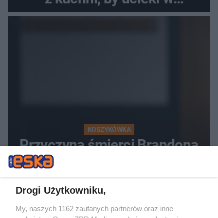
popłochu
KOSZYKÓWKA
Przyczyna śmierci Brandona
Clarke'a. Ujawniono wyniki
sekcji zwłok
Drogi Użytkowniku,
My, naszych 1162 zaufanych partnerów oraz inne