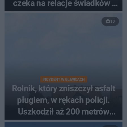
czeka na relacje świadków i
nagrania z kamer
10
INCYDENT W GLIWICACH
Rolnik, który zniszczył asfalt
pługiem, w rękach policji.
Uszkodził aż 200 metrów
nowej drogi