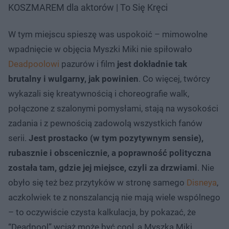
KOSZMAREM dla aktorów | To Się Kręci
W tym miejscu spieszę was uspokoić – mimowolne
wpadnięcie w objęcia Myszki Miki nie spiłowało
Deadpoolowi
pazurów i film
jest dokładnie tak
brutalny i wulgarny, jak powinien
. Co więcej, twórcy
wykazali się kreatywnością i choreografie walk,
połączone z szalonymi pomysłami, stają na wysokości
zadania i z pewnością zadowolą wszystkich fanów
serii.
Jest prostacko (w tym pozytywnym sensie),
rubasznie i obscenicznie, a poprawność polityczna
została tam, gdzie jej miejsce, czyli za drzwiami
. Nie
obyło się też bez przytyków w stronę samego
Disneya
,
aczkolwiek te z nonszalancją nie mają wiele wspólnego
– to oczywiście czysta kalkulacja, by pokazać, że
“Deadpool” wciąż może być cool, a Myszka Miki,