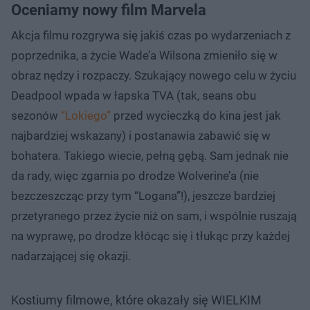
Oceniamy nowy film Marvela
Akcja filmu rozgrywa się jakiś czas po wydarzeniach z
poprzednika, a życie Wade’a Wilsona zmieniło się w
obraz nędzy i rozpaczy. Szukający nowego celu w życiu
Deadpool wpada w łapska TVA (tak, seans obu
sezonów
“Lokiego”
przed wycieczką do kina jest jak
najbardziej wskazany) i postanawia zabawić się w
bohatera. Takiego wiecie, pełną gębą. Sam jednak nie
da rady, więc zgarnia po drodze Wolverine’a (nie
bezczeszcząc przy tym “Logana”!), jeszcze bardziej
przetyranego przez życie niż on sam, i wspólnie ruszają
na wyprawę, po drodze kłócąc się i tłukąc przy każdej
nadarzającej się okazji.
Kostiumy filmowe, które okazały się WIELKIM