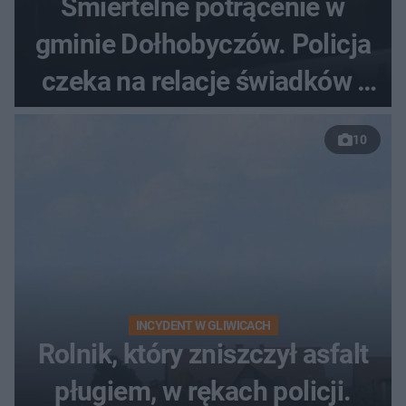
Śmiertelne potrącenie w
gminie Dołhobyczów. Policja
czeka na relacje świadków i
nagrania z kamer
10
INCYDENT W GLIWICACH
Rolnik, który zniszczył asfalt
pługiem, w rękach policji.