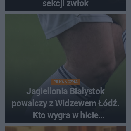
sekcji zwłok
PIŁKA NOŻNA
Jagiellonia Białystok
powalczy z Widzewem Łódź.
Kto wygra w hicie
Ekstraklasy?