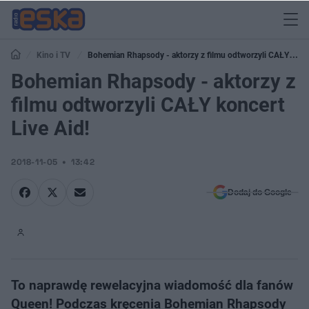
Kino i TV
Bohemian Rhapsody - aktorzy z filmu odtworzyli CAŁY
koncert Live Aid!
Bohemian Rhapsody - aktorzy z
filmu odtworzyli CAŁY koncert
Live Aid!
2018-11-05
13:42
Dodaj do Google
To naprawdę rewelacyjna wiadomość dla fanów
Queen! Podczas kręcenia Bohemian Rhapsody