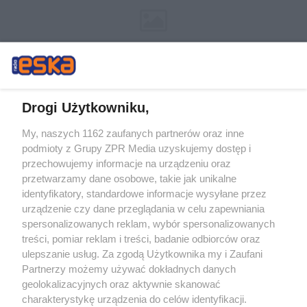
Drogi Użytkowniku,
My, naszych 1162 zaufanych partnerów oraz inne
Żaden utwór zamieszczony w serwisie nie może być powielany i
podmioty z Grupy ZPR Media uzyskujemy dostęp i
rozpowszechniany lub dalej rozpowszechniany w jakikolwiek sposób (w
tym także elektroniczny lub mechaniczny) na jakimkolwiek polu
przechowujemy informacje na urządzeniu oraz
eksploatacji w jakiejkolwiek formie, włącznie z umieszczaniem w Internecie
przetwarzamy dane osobowe, takie jak unikalne
bez pisemnej zgody właściciela praw. Jakiekolwiek użycie lub
wykorzystanie utworów w całości lub w części z naruszeniem prawa, tzn.
identyfikatory, standardowe informacje wysyłane przez
bez właściwej zgody, jest zabronione pod groźbą kary i może być ścigane
urządzenie czy dane przeglądania w celu zapewniania
prawnie.
spersonalizowanych reklam, wybór spersonalizowanych
treści, pomiar reklam i treści, badanie odbiorców oraz
ulepszanie usług. Za zgodą Użytkownika my i Zaufani
Partnerzy możemy używać dokładnych danych
geolokalizacyjnych oraz aktywnie skanować
charakterystykę urządzenia do celów identyfikacji.