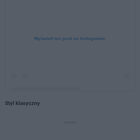
Wyświetl ten post na Instagramie.
Styl klasyczny
Post udostępniony przez Love-in.pl (@loveinewa)