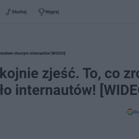
Słuchaj
Wygraj
 dzieckiem oburzyło internautów! [WIDEO]
ojnie zjeść. To, co zro
ło internautów! [WIDE
Do