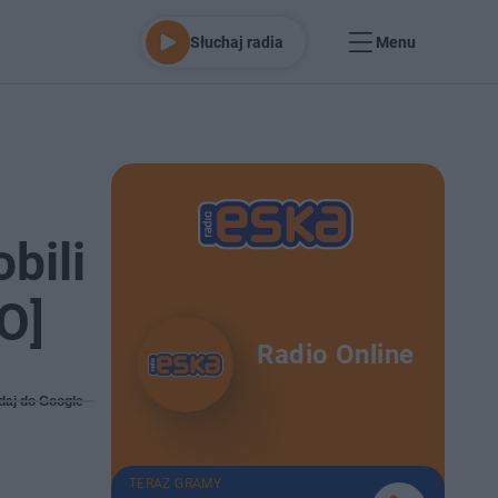
Słuchaj radia
Menu
bili
O]
Radio Online
daj do Google
TERAZ GRAMY