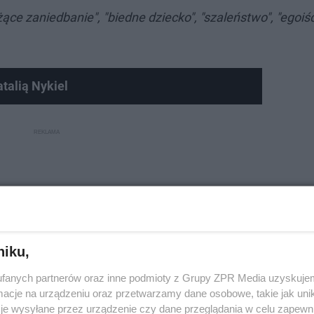
żące zaniedbanie", "biedne dziecko", "szaleństwo", "egoiśc
talią Nykiel
niku,
fanych partnerów oraz inne podmioty z Grupy ZPR Media uzyskujem
cje na urządzeniu oraz przetwarzamy dane osobowe, takie jak unika
je wysyłane przez urządzenie czy dane przeglądania w celu zapewn