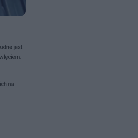
rudne jest
owlęciem.
ich na