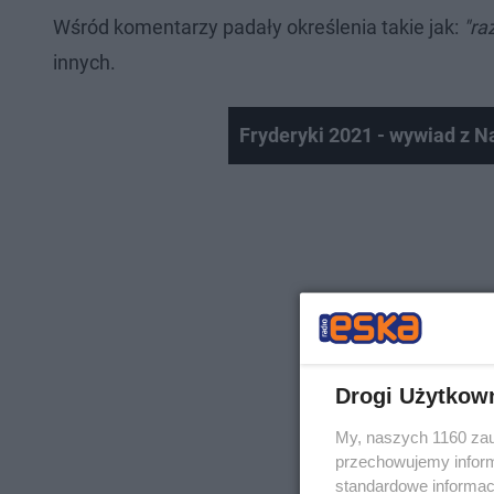
Wśród komentarzy padały określenia takie jak:
"ra
innych.
Fryderyki 2021 - wywiad z Na
Drogi Użytkow
My, naszych 1160 zau
przechowujemy informa
standardowe informac