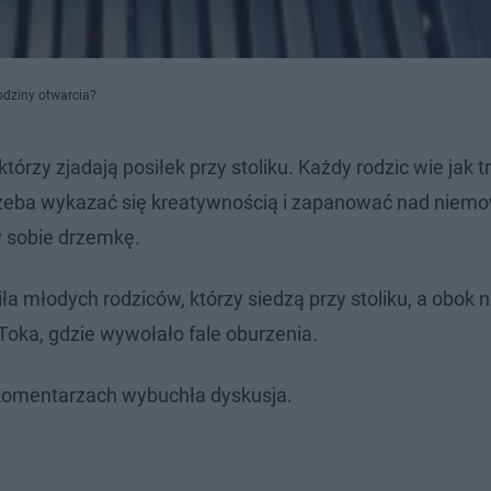
odziny otwarcia?
órzy zjadają posiłek przy stoliku. Każdy rodzic wie jak t
rzeba wykazać się kreatywnością i zapanować nad niem
y sobie drzemkę.
a młodych rodziców, którzy siedzą przy stoliku, a obok n
kToka, gdzie wywołało fale oburzenia.
 komentarzach wybuchła dyskusja.