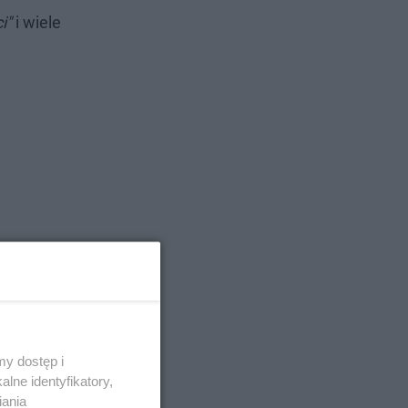
i"
i wiele
y dostęp i
lne identyfikatory,
iania