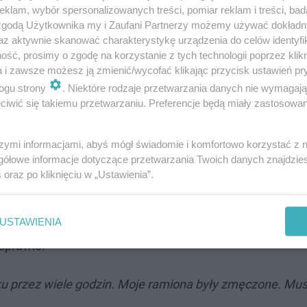
klam, wybór spersonalizowanych treści, pomiar reklam i treści, bad
 zgodą Użytkownika my i Zaufani Partnerzy możemy używać dokład
az aktywnie skanować charakterystykę urządzenia do celów identyfi
nkę Sopotu w internecie: Została sama i…
ść, prosimy o zgodę na korzystanie z tych technologii poprzez klikn
a i zawsze możesz ją zmienić/wycofać klikając przycisk ustawień pr
ogu strony
. Niektóre rodzaje przetwarzania danych nie wymagaj
 o tym, że w zachowaniu rodziców nie ma zupełnie nic z
iwić się takiemu przetwarzaniu. Preferencje będą miały zastosowanie
szymi informacjami, abyś mógł świadomie i komfortowo korzystać z
gółowe informacje dotyczące przetwarzania Twoich danych znajdzi
s
oraz po kliknięciu w „Ustawienia”.
edy przechodzień sfotografował mamę, która położyła dzi
 i jej dwumiesięczna córka utknęły na lotnisku w trakcie 
USTAWIENIA
wane tak wiele razy, że spędziły ponad 20 godzin na
 sprawie.
ku przez wiele godzin. Moje ramiona były zmęczone. Musi