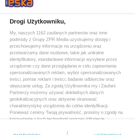
Drogi Użytkowniku,
My, naszych 1162 zaufanych partnerów oraz inne
Żaden utwór zamieszczony w serwisie nie może być powielany i
podmioty z Grupy ZPR Media uzyskujemy dostęp i
rozpowszechniany lub dalej rozpowszechniany w jakikolwiek sposób (w
tym także elektroniczny lub mechaniczny) na jakimkolwiek polu
przechowujemy informacje na urządzeniu oraz
eksploatacji w jakiejkolwiek formie, włącznie z umieszczaniem w Internecie
przetwarzamy dane osobowe, takie jak unikalne
bez pisemnej zgody właściciela praw. Jakiekolwiek użycie lub
wykorzystanie utworów w całości lub w części z naruszeniem prawa, tzn.
identyfikatory, standardowe informacje wysyłane przez
bez właściwej zgody, jest zabronione pod groźbą kary i może być ścigane
urządzenie czy dane przeglądania w celu zapewniania
prawnie.
spersonalizowanych reklam, wybór spersonalizowanych
treści, pomiar reklam i treści, badanie odbiorców oraz
ulepszanie usług. Za zgodą Użytkownika my i Zaufani
Partnerzy możemy używać dokładnych danych
geolokalizacyjnych oraz aktywnie skanować
charakterystykę urządzenia do celów identyfikacji.
O nas
Ponieważ cenimy Twoją prywatność, prosimy o zgodę na
korzystanie z tych technologii poprzez kliknięcie
Informacje prawne
„Akceptuję”. Zgoda jest dobrowolna i zawsze możesz ją
zmienić/wycofać klikając przycisk ustawień prywatności
Nasze serwisy