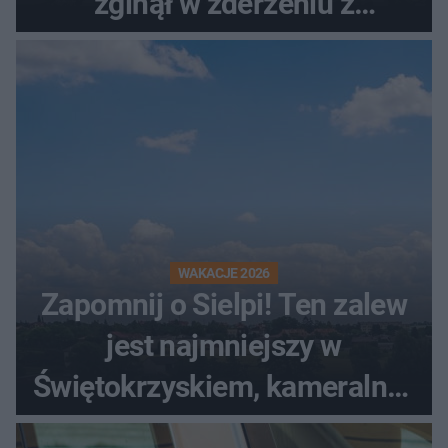
zginął w zderzeniu z
kombajnem
WAKACJE 2026
Zapomnij o Sielpi! Ten zalew
jest najmniejszy w
Świętokrzyskiem, kameralny i
bez tłumów