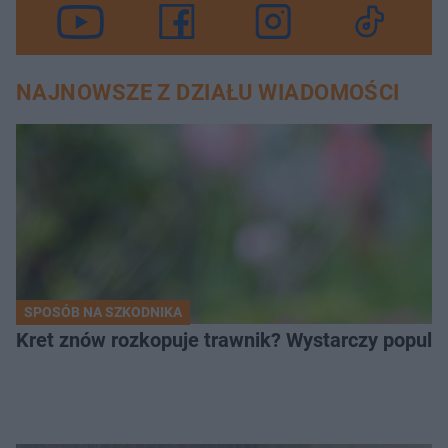
NAJNOWSZE Z DZIAŁU WIADOMOŚCI
SPOSÓB NA SZKODNIKA
Kret znów rozkopuje trawnik? Wystarczy popular