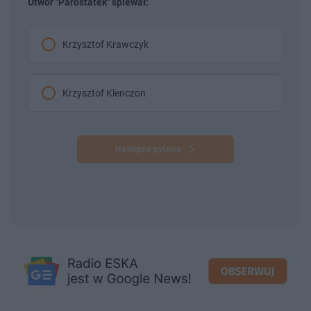
Utwór "Parostatek" śpiewał:
Krzysztof Krawczyk
Krzysztof Klenczon
Następne pytanie