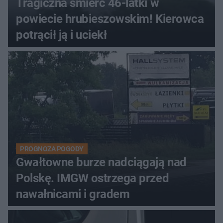
Tragiczna śmierć 46-latki w
powiecie hrubieszowskim! Kierowca
potrącił ją i uciekł
PROGNOZA POGODY
Gwałtowne burze nadciągają nad
Polskę. IMGW ostrzega przed
nawałnicami i gradem