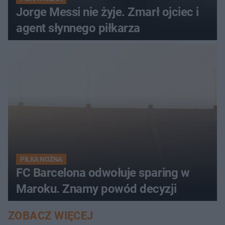
Jorge Messi nie żyje. Zmarł ojciec i
agent słynnego piłkarza
PIŁKA NOŻNA
FC Barcelona odwołuje sparing w
Maroku. Znamy powód decyzji
ZOBACZ WIĘCEJ