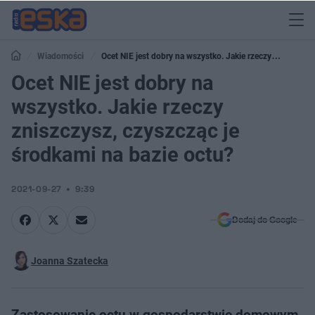
Wiadomości
Ocet NIE jest dobry na wszystko. Jakie rzeczy
zniszczysz, czyszcząc je środkami na bazie octu?
Ocet NIE jest dobry na
wszystko. Jakie rzeczy
zniszczysz, czyszcząc je
środkami na bazie octu?
2021-09-27
9:39
Dodaj do Google
Joanna Szatecka
Zastosowanie octu w gospodarstwie domowym