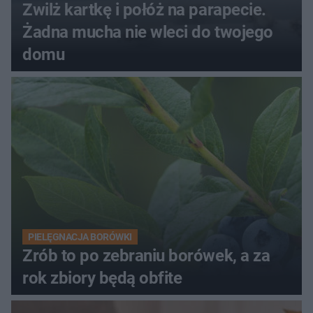
Zwilż kartkę i połóż na parapecie.
Żadna mucha nie wleci do twojego
domu
PIELĘGNACJA BORÓWKI
Zrób to po zebraniu borówek, a za
rok zbiory będą obfite