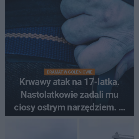
DRAMAT W GOLENIOWIE
Krwawy atak na 17-latka.
Nastolatkowie zadali mu
ciosy ostrym narzędziem. O
ich losach zdecyduje sąd
rodzinny