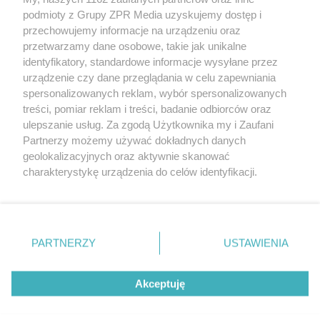
Żaden utwór zamieszczony w serwisie nie może być powielany i
podmioty z Grupy ZPR Media uzyskujemy dostęp i
rozpowszechniany lub dalej rozpowszechniany w jakikolwiek sposób (w
tym także elektroniczny lub mechaniczny) na jakimkolwiek polu
przechowujemy informacje na urządzeniu oraz
eksploatacji w jakiejkolwiek formie, włącznie z umieszczaniem w
przetwarzamy dane osobowe, takie jak unikalne
Internecie bez pisemnej zgody właściciela praw. Jakiekolwiek użycie lub
identyfikatory, standardowe informacje wysyłane przez
wykorzystanie utworów w całości lub w części z naruszeniem prawa,
tzn. bez właściwej zgody, jest zabronione pod groźbą kary i może być
urządzenie czy dane przeglądania w celu zapewniania
ścigane prawnie.
spersonalizowanych reklam, wybór spersonalizowanych
treści, pomiar reklam i treści, badanie odbiorców oraz
ulepszanie usług. Za zgodą Użytkownika my i Zaufani
Partnerzy możemy używać dokładnych danych
geolokalizacyjnych oraz aktywnie skanować
charakterystykę urządzenia do celów identyfikacji.
Ponieważ cenimy Twoją prywatność, prosimy o zgodę na
O nas
korzystanie z tych technologii poprzez kliknięcie
Informacje prawne
„Akceptuję”. Zgoda jest dobrowolna i zawsze możesz ją
zmienić/wycofać klikając przycisk ustawień prywatności
PARTNERZY
USTAWIENIA
Nasze serwisy
znajdujący się w lewym dolnym rogu strony
. Niektóre
rodzaje przetwarzania danych nie wymagają zgody
© 2026 Grupa ZPR Media
Akceptuję
użytkownika, ale masz prawo sprzeciwić się takiemu
przetwarzaniu. Preferencje będą miały zastosowanie tylko
na tej witrynie.