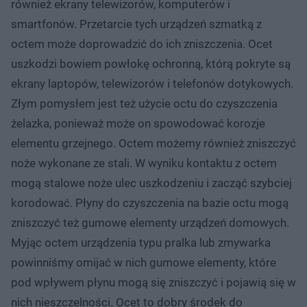
również ekrany telewizorów, komputerów i
smartfonów. Przetarcie tych urządzeń szmatką z
octem może doprowadzić do ich zniszczenia. Ocet
uszkodzi bowiem powłokę ochronną, którą pokryte są
ekrany laptopów, telewizorów i telefonów dotykowych.
Złym pomysłem jest też użycie octu do czyszczenia
żelazka, ponieważ może on spowodować korozje
elementu grzejnego. Octem możemy również zniszczyć
noże wykonane ze stali. W wyniku kontaktu z octem
mogą stalowe noże ulec uszkodzeniu i zacząć szybciej
korodować. Płyny do czyszczenia na bazie octu mogą
zniszczyć też gumowe elementy urządzeń domowych.
Myjąc octem urządzenia typu pralka lub zmywarka
powinniśmy omijać w nich gumowe elementy, które
pod wpływem płynu mogą się zniszczyć i pojawią się w
nich nieszczelności. Ocet to dobry środek do