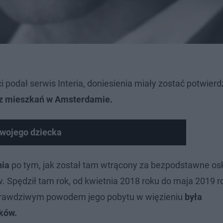
ci podał serwis Interia, doniesienia miały zostać potwier
z mieszkań w Amsterdamie.
swojego dziecka
nia
po tym, jak został tam wtrącony za bezpodstawne os
. Spędził tam rok, od kwietnia 2018 roku do maja 2019 r
 prawdziwym powodem jego pobytu w więzieniu
była
ków.