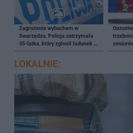
Zagrożenie wybuchem w
Oszustw
Swarzędzu. Policja zatrzymała
trzebni
35-latka, który zgłosił ładunek w
seniorów
swoim aucie
LOKALNIE: