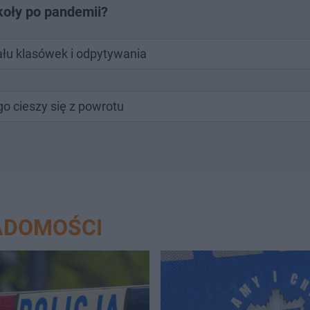
koły po pandemii?
wału klasówek i odpytywania
ego cieszy się z powrotu
ADOMOŚCI