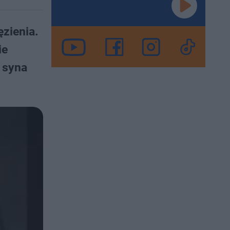
ęzienia.
ie
 syna