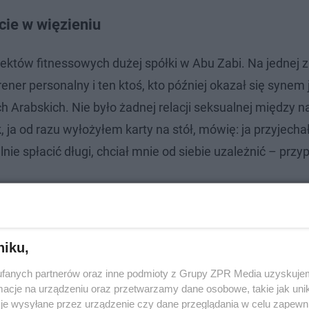
cie w więzieniu
jektów fitnessowych dużej spółki w Abu Zabi. Na jednej 
rener personalny i ten ktoś, kto później okazał się synem
 Arabskich. Nie było żadnej relacji seksualnej między n
, ja od razu wyłożyłem karty na stół, mówię: ja przyjech
nie spłacić długi, chciał mnie od siebie uzależnić – prz
niku,
fanych partnerów oraz inne podmioty z Grupy ZPR Media uzyskujem
cje na urządzeniu oraz przetwarzamy dane osobowe, takie jak unika
je wysyłane przez urządzenie czy dane przeglądania w celu zapewn