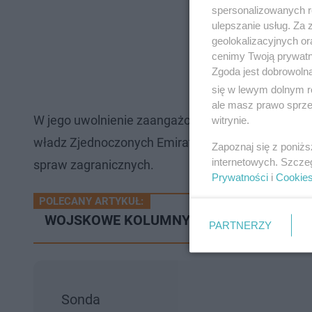
spersonalizowanych re
ulepszanie usług. Za
geolokalizacyjnych or
cenimy Twoją prywatno
Zgoda jest dobrowoln
się w lewym dolnym r
ale masz prawo sprzec
W jego uwolnienie zaangażowani byli polscy polity
witrynie.
władz Zjednoczonych Emiratów Arabskich wysyłał
Zapoznaj się z poniż
internetowych. Szcze
spraw zagranicznych.
Prywatności
i
Cookie
POLECANY ARTYKUŁ:
WOJSKOWE KOLUMNY na drogach. Jaki jest
PARTNERZY
Sonda