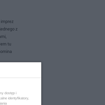
z imprez
 jednego z
ami,
ałem tu
ypomina
y dostęp i
lne identyfikatory,
iania