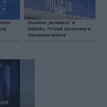
ześciu
Oszustwo „na lekarza” w
zuty
Gdańsku. 19-latek zatrzymany w
mieszkaniu seniora
ądził