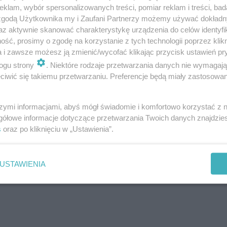
klam, wybór spersonalizowanych treści, pomiar reklam i treści, bad
 zgodą Użytkownika my i Zaufani Partnerzy możemy używać dokład
az aktywnie skanować charakterystykę urządzenia do celów identyfi
ść, prosimy o zgodę na korzystanie z tych technologii poprzez klikn
a i zawsze możesz ją zmienić/wycofać klikając przycisk ustawień pr
ogu strony
. Niektóre rodzaje przetwarzania danych nie wymagaj
iwić się takiemu przetwarzaniu. Preferencje będą miały zastosowanie
cy, to między innymi: europosłanka KO Elżbieta Łukacije
a pisam. Także Jacek Czaputowicz, który był wówczas 
szymi informacjami, abyś mógł świadomie i komfortowo korzystać z
gółowe informacje dotyczące przetwarzania Twoich danych znajdzi
s
oraz po kliknięciu w „Ustawienia”.
 powód? Wyjaśniamy, o co chodzi!
USTAWIENIA