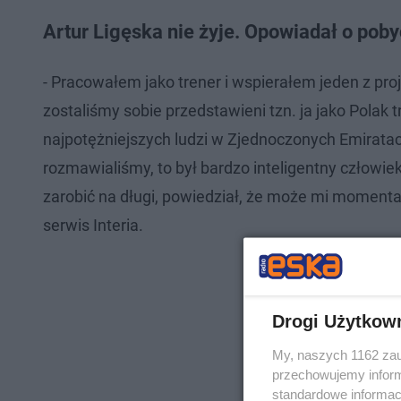
Artur Ligęska nie żyje. Opowiadał o poby
- Pracowałem jako trener i wspierałem jeden z pro
zostaliśmy sobie przedstawieni tzn. ja jako Polak t
najpotężniejszych ludzi w Zjednoczonych Emiratach
rozmawialiśmy, to był bardzo inteligentny człowiek
zarobić na długi, powiedział, że może mi momental
serwis Interia.
Drogi Użytkow
My, naszych 1162 zau
przechowujemy informa
standardowe informac