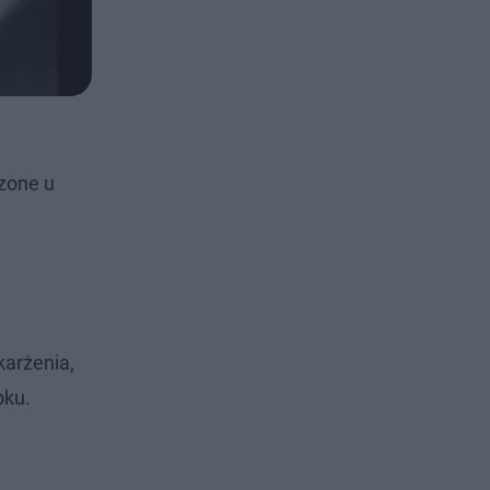
dzone u
karżenia,
oku.