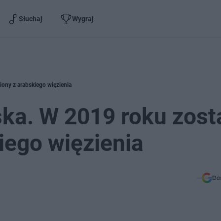
Słuchaj
Wygraj
iony z arabskiego więzienia
ska. W 2019 roku zost
iego więzienia
Do