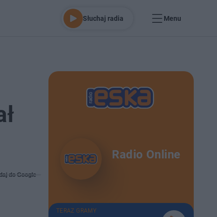
Słuchaj radia
Menu
ał
Radio Online
daj do Google
TERAZ GRAMY