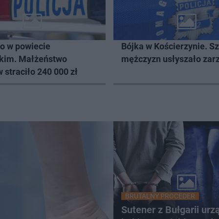
o w powiecie
Bójka w Kościerzynie. S
ckim. Małżeństwo
mężczyzn usłyszało zar
 straciło 240 000 zł
BRUTALNY PROCEDER
Sutener z Bułgarii urz