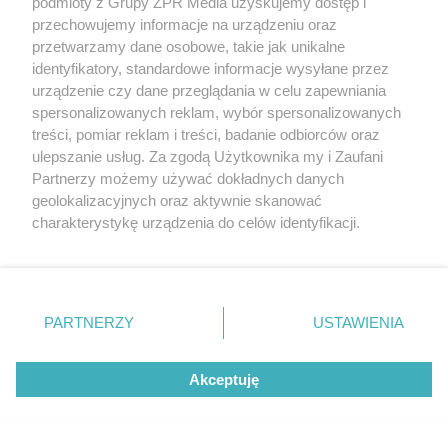
podmioty z Grupy ZPR Media uzyskujemy dostęp i
przechowujemy informacje na urządzeniu oraz
przetwarzamy dane osobowe, takie jak unikalne
identyfikatory, standardowe informacje wysyłane przez
urządzenie czy dane przeglądania w celu zapewniania
spersonalizowanych reklam, wybór spersonalizowanych
treści, pomiar reklam i treści, badanie odbiorców oraz
ulepszanie usług. Za zgodą Użytkownika my i Zaufani
TENIS
Partnerzy możemy używać dokładnych danych
Iga Świątek z pewnym
geolokalizacyjnych oraz aktywnie skanować
awansem w WTA Toronto.
charakterystykę urządzenia do celów identyfikacji.
Ponieważ cenimy Twoją prywatność, prosimy o zgodę na
Kto będzie następną rywalką?
korzystanie z tych technologii poprzez kliknięcie
„Akceptuję”. Zgoda jest dobrowolna i zawsze możesz ją
zmienić/wycofać klikając przycisk ustawień prywatności
PARTNERZY
USTAWIENIA
znajdujący się w lewym dolnym rogu strony
. Niektóre
rodzaje przetwarzania danych nie wymagają zgody
Akceptuję
użytkownika, ale masz prawo sprzeciwić się takiemu
przetwarzaniu. Preferencje będą miały zastosowanie tylko
na tej witrynie.