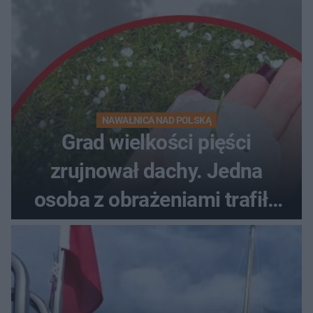
NAWAŁNICA NAD POLSKĄ
Grad wielkości pięści
zrujnował dachy. Jedna
osoba z obrażeniami trafiła
do szpitala