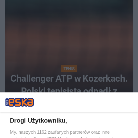
TENIS
Challenger ATP w Kozerkach.
Polski tenisista odpadł z
turnieju
Drogi Użytkowniku,
My, naszych 1162 zaufanych partnerów oraz inne