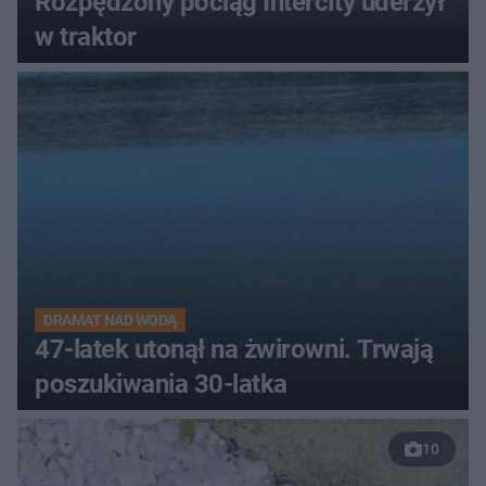
Rozpędzony pociąg Intercity uderzył
w traktor
DRAMAT NAD WODĄ
47-latek utonął na żwirowni. Trwają
poszukiwania 30-latka
10