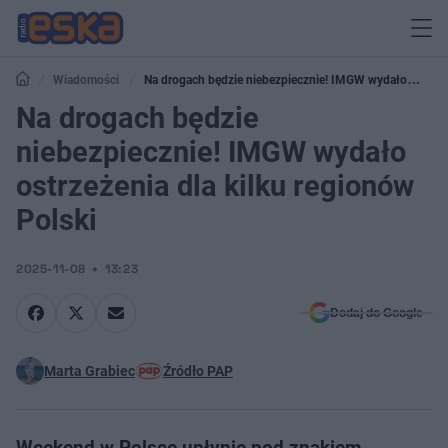
Wiadomości
Na drogach będzie niebezpiecznie! IMGW wydało
ostrzeżenia dla kilku regionów Polski
Na drogach będzie
niebezpiecznie! IMGW wydało
ostrzeżenia dla kilku regionów
Polski
2025-11-08
13:23
Dodaj do Google
Marta Grabiec
Źródło PAP
Weekend w Polsce upłynie pod znakiem