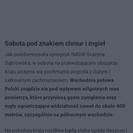
Sobota pod znakiem chmur i mgieł
Jak poinformowała synoptyk IMGW Grażyna
Dąbrowska, w sobotę na przeważającym obszarze
kraju utrzyma się pochmurna pogoda z dużym i
całkowitym zachmurzeniem.
Wschodnia połowa
Polski znajdzie się pod wpływem wilgotnych mas
powietrza, które przyniosą gęste zamglenia oraz
mgły ograniczające widzialność nawet do około 400
metrów, szczególnie na północnym wschodzie.
Na południu kraju możliwe będą słabe opady deszczu i