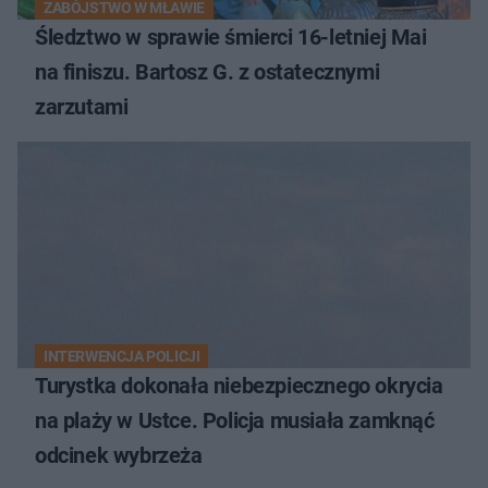
ZABÓJSTWO W MŁAWIE
Śledztwo w sprawie śmierci 16-letniej Mai
na finiszu. Bartosz G. z ostatecznymi
zarzutami
INTERWENCJA POLICJI
Turystka dokonała niebezpiecznego okrycia
na plaży w Ustce. Policja musiała zamknąć
odcinek wybrzeża