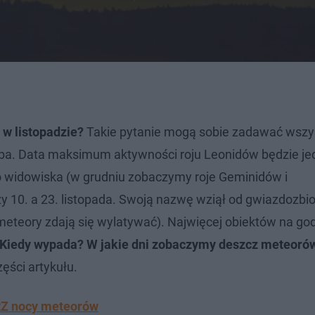
 w listopadzie?
Takie pytanie mogą sobie zadawać wszy
a. Data maksimum aktywności roju Leonidów będzie je
go widowiska (w grudniu zobaczymy roje Geminidów i
 10. a 23. listopada. Swoją nazwę wziął od gwiazdozbio
o meteory zdają się wylatywać). Najwięcej obiektów na go
Kiedy wypada? W jakie dni zobaczymy deszcz meteoró
ęści artykułu.
RZ nocy meteorów