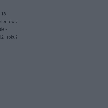
i 18
meteorów z
le -
021 roku?