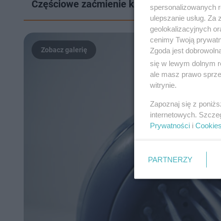
Częściowe zaćmienie księżyca w listopadzie
spersonalizowanych re
ulepszanie usług. Za
geolokalizacyjnych or
cenimy Twoją prywatno
Zgoda jest dobrowoln
się w lewym dolnym r
ale masz prawo sprzec
witrynie.
Zapoznaj się z poniż
internetowych. Szcze
Prywatności
i
Cookie
PARTNERZY