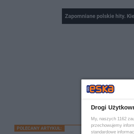
Zapomniane polskie hity. Kie
Drogi Użytkow
My, naszych 1162 zau
przechowujemy informa
POLECANY ARTYKUŁ:
standardowe informac