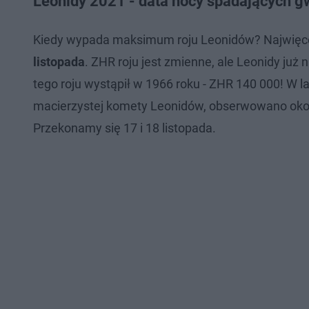
Leonidy 2021 - data nocy spadających gw
Kiedy wypada maksimum roju Leonidów? Najwięce
listopada
. ZHR roju jest zmienne, ale Leonidy już
tego roju wystąpił w 1966 roku - ZHR 140 000! W 
macierzystej komety Leonidów, obserwowano okoł
Przekonamy się 17 i 18 listopada.