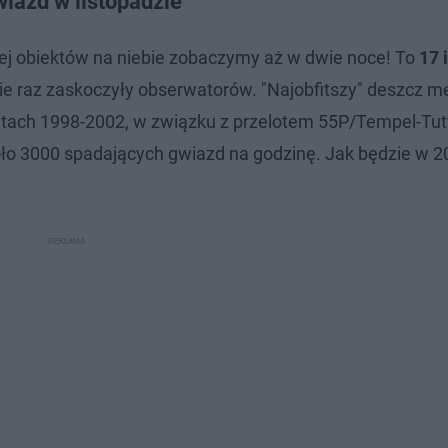
iazd w listopadzie
j obiektów na niebie zobaczymy aż w dwie noce! To
17 
 nie raz zaskoczyły obserwatorów. "Najobfitszy" deszcz 
latach 1998-2002, w związku z przelotem 55P/Tempel-Tutt
o 3000 spadających gwiazd na godzinę. Jak będzie w 2