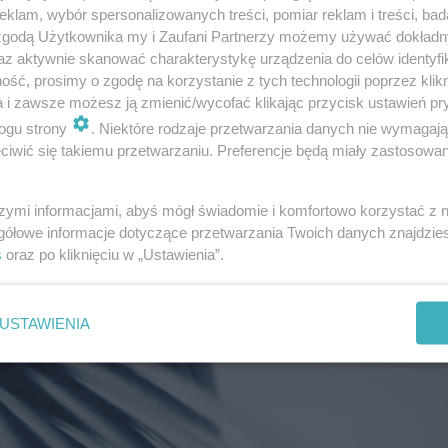
 2021! Kiedy i jak je oglądać?
klam, wybór spersonalizowanych treści, pomiar reklam i treści, bad
 zgodą Użytkownika my i Zaufani Partnerzy możemy używać dokład
az aktywnie skanować charakterystykę urządzenia do celów identyfi
ść, prosimy o zgodę na korzystanie z tych technologii poprzez klikn
a i zawsze możesz ją zmienić/wycofać klikając przycisk ustawień pr
ogu strony
. Niektóre rodzaje przetwarzania danych nie wymagaj
iwić się takiemu przetwarzaniu. Preferencje będą miały zastosowanie
szymi informacjami, abyś mógł świadomie i komfortowo korzystać z
gółowe informacje dotyczące przetwarzania Twoich danych znajdzi
s
oraz po kliknięciu w „Ustawienia”.
USTAWIENIA