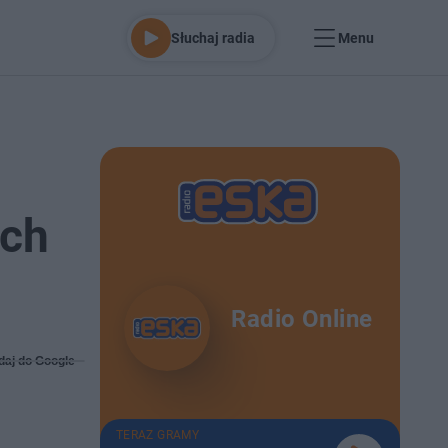
Słuchaj radia
Menu
ych
Radio Online
daj do Google
TERAZ GRAMY