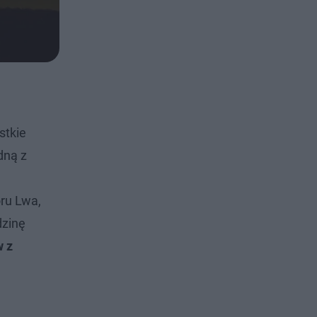
stkie
dną z
ru Lwa,
dzinę
w z