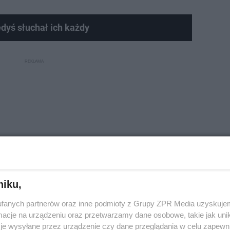
dyś słuchał ich każdy
niku,
fanych partnerów oraz inne podmioty z Grupy ZPR Media uzyskujem
cje na urządzeniu oraz przetwarzamy dane osobowe, takie jak unika
je wysyłane przez urządzenie czy dane przeglądania w celu zapewn