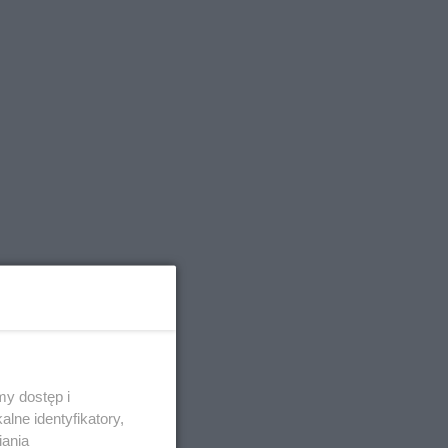
y dostęp i
lne identyfikatory,
iania