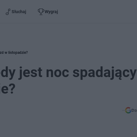
Słuchaj
Wygraj
zd w listopadzie?
dy jest noc spadając
ie?
Do