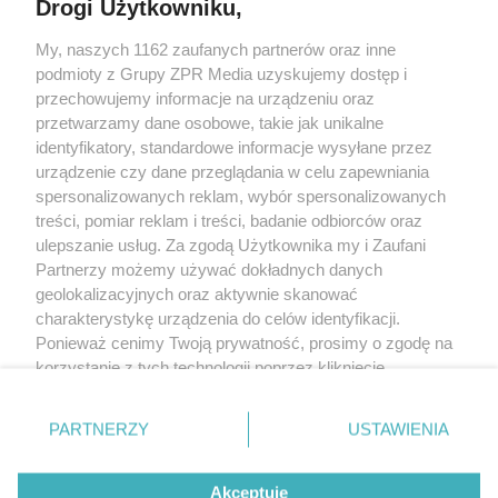
Drogi Użytkowniku,
My, naszych 1162 zaufanych partnerów oraz inne
Żaden utwór zamieszczony w serwisie nie może być powielany i
podmioty z Grupy ZPR Media uzyskujemy dostęp i
rozpowszechniany lub dalej rozpowszechniany w jakikolwiek sposób (w
tym także elektroniczny lub mechaniczny) na jakimkolwiek polu
przechowujemy informacje na urządzeniu oraz
eksploatacji w jakiejkolwiek formie, włącznie z umieszczaniem w Internecie
przetwarzamy dane osobowe, takie jak unikalne
bez pisemnej zgody właściciela praw. Jakiekolwiek użycie lub
wykorzystanie utworów w całości lub w części z naruszeniem prawa, tzn.
identyfikatory, standardowe informacje wysyłane przez
bez właściwej zgody, jest zabronione pod groźbą kary i może być ścigane
urządzenie czy dane przeglądania w celu zapewniania
prawnie.
spersonalizowanych reklam, wybór spersonalizowanych
treści, pomiar reklam i treści, badanie odbiorców oraz
ulepszanie usług. Za zgodą Użytkownika my i Zaufani
Partnerzy możemy używać dokładnych danych
geolokalizacyjnych oraz aktywnie skanować
charakterystykę urządzenia do celów identyfikacji.
O nas
Ponieważ cenimy Twoją prywatność, prosimy o zgodę na
korzystanie z tych technologii poprzez kliknięcie
Informacje prawne
„Akceptuję”. Zgoda jest dobrowolna i zawsze możesz ją
zmienić/wycofać klikając przycisk ustawień prywatności
Nasze serwisy
PARTNERZY
USTAWIENIA
znajdujący się w lewym dolnym rogu strony
. Niektóre
rodzaje przetwarzania danych nie wymagają zgody
© 2026 Grupa ZPR Media
Akceptuję
użytkownika, ale masz prawo sprzeciwić się takiemu