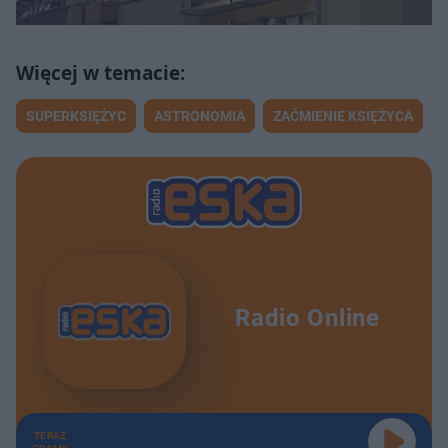
SUPERKSIĘŻYC
ASTRONOMIA
ZAĆMIENIE KSIĘŻYCA
Radio Online
TERAZ