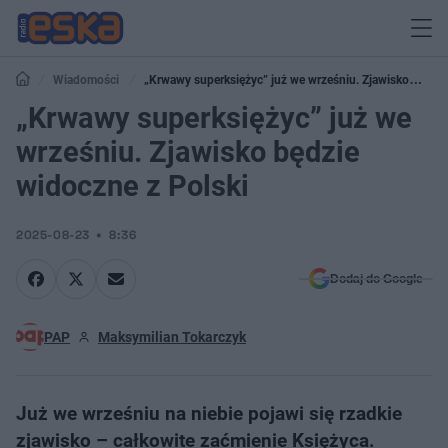
Wiadomości
„Krwawy superksiężyc” już we wrześniu. Zjawisko
będzie widoczne z Polski
„Krwawy superksiężyc” już we
wrześniu. Zjawisko będzie
widoczne z Polski
2025-08-23
8:36
Dodaj do Google
PAP
Maksymilian Tokarczyk
Już we wrześniu na niebie pojawi się rzadkie
zjawisko – całkowite zaćmienie Księżyca.