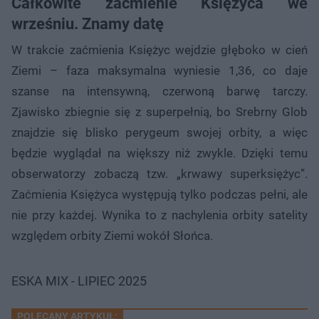
Całkowite zaćmienie Księżyca we
wrześniu. Znamy datę
W trakcie zaćmienia Księżyc wejdzie głęboko w cień
Ziemi – faza maksymalna wyniesie 1,36, co daje
szanse na intensywną, czerwoną barwę tarczy.
Zjawisko zbiegnie się z superpełnią, bo Srebrny Glob
znajdzie się blisko perygeum swojej orbity, a więc
będzie wyglądał na większy niż zwykle. Dzięki temu
obserwatorzy zobaczą tzw. „krwawy superksiężyc”.
Zaćmienia Księżyca występują tylko podczas pełni, ale
nie przy każdej. Wynika to z nachylenia orbity satelity
względem orbity Ziemi wokół Słońca.
ESKA MIX - LIPIEC 2025
POLECANY ARTYKUŁ: