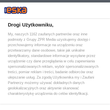
Drogi Użytkowniku,
My, naszych 1162 zaufanych partnerów oraz inne
Żaden utwór zamieszczony w serwisie nie może być powielany i
podmioty z Grupy ZPR Media uzyskujemy dostęp i
rozpowszechniany lub dalej rozpowszechniany w jakikolwiek sposób (w
przechowujemy informacje na urządzeniu oraz
tym także elektroniczny lub mechaniczny) na jakimkolwiek polu
eksploatacji w jakiejkolwiek formie, włącznie z umieszczaniem w
przetwarzamy dane osobowe, takie jak unikalne
Internecie bez pisemnej zgody właściciela praw. Jakiekolwiek użycie lub
identyfikatory, standardowe informacje wysyłane przez
wykorzystanie utworów w całości lub w części z naruszeniem prawa,
tzn. bez właściwej zgody, jest zabronione pod groźbą kary i może być
urządzenie czy dane przeglądania w celu zapewniania
ścigane prawnie.
spersonalizowanych reklam, wybór spersonalizowanych
treści, pomiar reklam i treści, badanie odbiorców oraz
ulepszanie usług. Za zgodą Użytkownika my i Zaufani
Partnerzy możemy używać dokładnych danych
geolokalizacyjnych oraz aktywnie skanować
charakterystykę urządzenia do celów identyfikacji.
Ponieważ cenimy Twoją prywatność, prosimy o zgodę na
O nas
korzystanie z tych technologii poprzez kliknięcie
Informacje prawne
„Akceptuję”. Zgoda jest dobrowolna i zawsze możesz ją