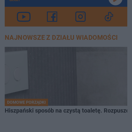
GRAMY
NAJNOWSZE Z DZIAŁU WIADOMOŚCI
DOMOWE PORZĄDKI
Hiszpański sposób na czystą toaletę. Rozpuszcz