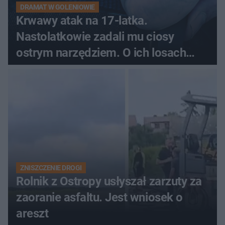
DRAMAT W GOLENIOWIE
Krwawy atak na 17-latka.
Nastolatkowie zadali mu ciosy
ostrym narzędziem. O ich losach
zdecyduje sąd rodzinny
ZNISZCZENIE DROGI
Rolnik z Ostropy usłyszał zarzuty za
zaoranie asfaltu. Jest wniosek o
areszt