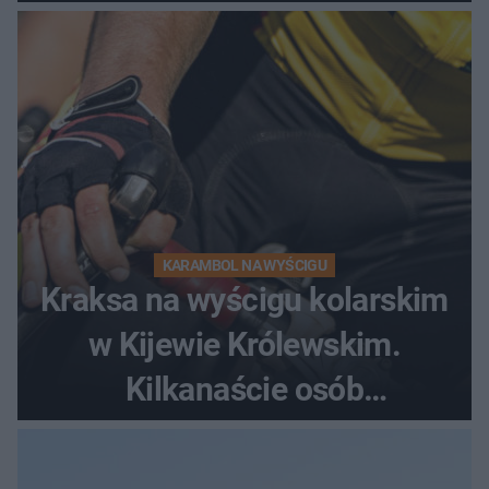
dramatycznej akcji
KARAMBOL NA WYŚCIGU
Kraksa na wyścigu kolarskim
w Kijewie Królewskim.
Kilkanaście osób
poszkodowanych, lądował
śmigłowiec LPR