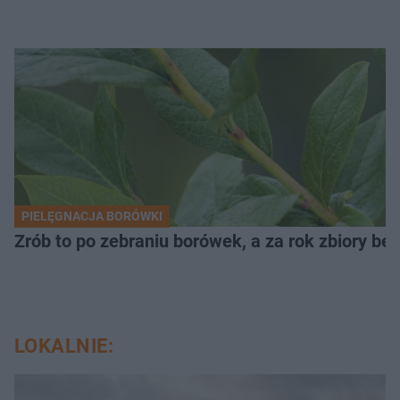
PIELĘGNACJA BORÓWKI
Zrób to po zebraniu borówek, a za rok zbiory będ
LOKALNIE: