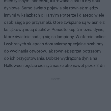
między innymi babeczki, lukrowane ciastka czy soki
dyniowe. Samo święto pojawia się również między
innymi w książkach o Harry'm Potterze i dlatego wiele
osób sięga po przysmaki, które związane są właśnie z
książkową nocą duchów. Ponadto kupić można dynie,
które świetnie nadają się na lampiony. W ofercie online
i wybranych sklepach dostaniemy specjalne szablony
do wycinania otworów, jak również sprzęt potrzebny
do ich przygotowania. Dobrze wydrążona dynia na
Halloween będzie cieszyć nasze oko nawet przez 3 dni.