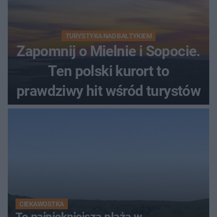
TURYSTYKA NAD BAŁTYKIEM
Zapomnij o Mielnie i Sopocie.
Ten polski kurort to
prawdziwy hit wśród turystów
CIEKAWOSTKA
To najpiękniejsza plaża w