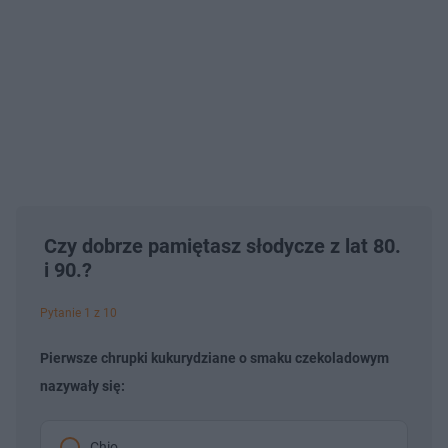
Czy dobrze pamiętasz słodycze z lat 80.
i 90.?
Pytanie 1 z 10
Pierwsze chrupki kukurydziane o smaku czekoladowym
nazywały się:
Chio