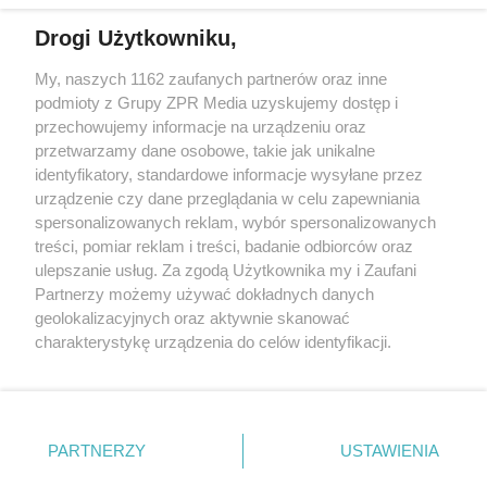
Drogi Użytkowniku,
My, naszych 1162 zaufanych partnerów oraz inne
Żaden utwór zamieszczony w serwisie nie może być powielany i
podmioty z Grupy ZPR Media uzyskujemy dostęp i
rozpowszechniany lub dalej rozpowszechniany w jakikolwiek sposób (w
tym także elektroniczny lub mechaniczny) na jakimkolwiek polu
przechowujemy informacje na urządzeniu oraz
eksploatacji w jakiejkolwiek formie, włącznie z umieszczaniem w
przetwarzamy dane osobowe, takie jak unikalne
Internecie bez pisemnej zgody właściciela praw. Jakiekolwiek użycie lub
identyfikatory, standardowe informacje wysyłane przez
wykorzystanie utworów w całości lub w części z naruszeniem prawa,
tzn. bez właściwej zgody, jest zabronione pod groźbą kary i może być
urządzenie czy dane przeglądania w celu zapewniania
ścigane prawnie.
spersonalizowanych reklam, wybór spersonalizowanych
treści, pomiar reklam i treści, badanie odbiorców oraz
ulepszanie usług. Za zgodą Użytkownika my i Zaufani
Partnerzy możemy używać dokładnych danych
geolokalizacyjnych oraz aktywnie skanować
charakterystykę urządzenia do celów identyfikacji.
Ponieważ cenimy Twoją prywatność, prosimy o zgodę na
O nas
korzystanie z tych technologii poprzez kliknięcie
Informacje prawne
„Akceptuję”. Zgoda jest dobrowolna i zawsze możesz ją
zmienić/wycofać klikając przycisk ustawień prywatności
PARTNERZY
USTAWIENIA
Nasze serwisy
znajdujący się w lewym dolnym rogu strony
. Niektóre