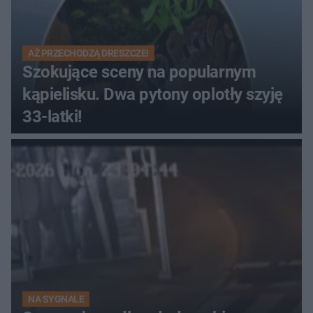
AŻ PRZECHODZĄ DRESZCZE!
Szokujące sceny na popularnym
kąpielisku. Dwa pytony oplotły szyję
33-latki!
NA SYGNALE