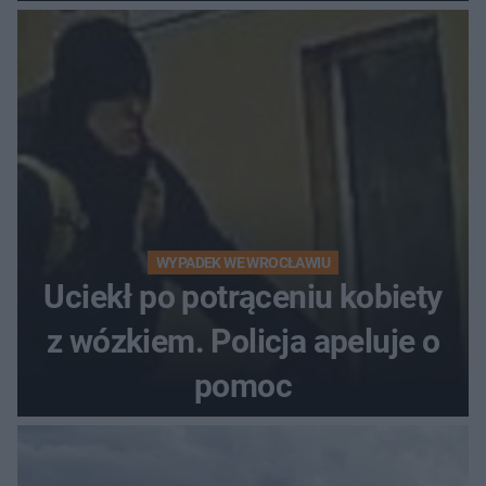
w sprawie 26-latka
WYPADEK WE WROCŁAWIU
Uciekł po potrąceniu kobiety
z wózkiem. Policja apeluje o
pomoc