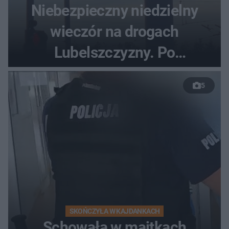
Niebezpieczny niedzielny
wieczór na drogach
Lubelszczyzny. Po
nieudanym manewrze
5
wyprzedzania zginął
kierowca auta
SKOŃCZYŁA W KAJDANKACH
Schowała w majtkach