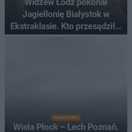
Widzew Łódź pokonał
Jagiellonię Białystok w
Ekstraklasie. Kto przesądził o
losach meczu?
PIŁKA NOŻNA
Wisła Płock – Lech Poznań.