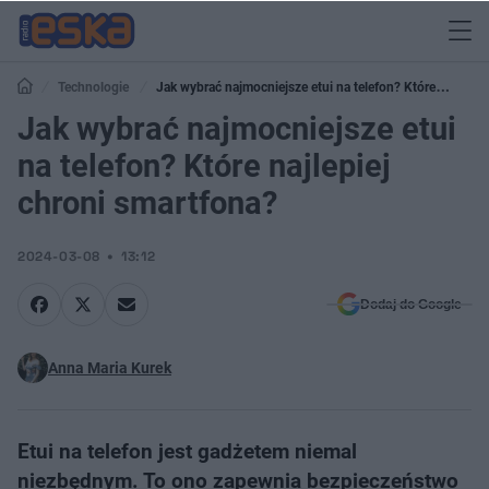
Technologie
Jak wybrać najmocniejsze etui na telefon? Które
najlepiej chroni smartfona?
Jak wybrać najmocniejsze etui
na telefon? Które najlepiej
chroni smartfona?
2024-03-08
13:12
Dodaj do Google
Anna Maria Kurek
Etui na telefon jest gadżetem niemal
niezbędnym. To ono zapewnia bezpieczeństwo