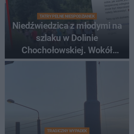
TATRY PEŁNE NIESPODZIANEK
Niedźwiedzica z młodymi na
szlaku w Dolinie
Chochołowskiej. Wokół
turyści!
TRAGICZNY WYPADEK