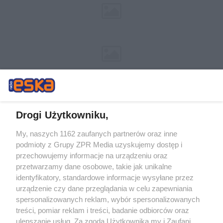
Drogi Użytkowniku,
My, naszych 1162 zaufanych partnerów oraz inne
Żaden utwór zamieszczony w serwisie nie może być powielany i
podmioty z Grupy ZPR Media uzyskujemy dostęp i
rozpowszechniany lub dalej rozpowszechniany w jakikolwiek sposób (w
tym także elektroniczny lub mechaniczny) na jakimkolwiek polu
przechowujemy informacje na urządzeniu oraz
eksploatacji w jakiejkolwiek formie, włącznie z umieszczaniem w
przetwarzamy dane osobowe, takie jak unikalne
Internecie bez pisemnej zgody właściciela praw. Jakiekolwiek użycie lub
identyfikatory, standardowe informacje wysyłane przez
wykorzystanie utworów w całości lub w części z naruszeniem prawa,
tzn. bez właściwej zgody, jest zabronione pod groźbą kary i może być
urządzenie czy dane przeglądania w celu zapewniania
ścigane prawnie.
spersonalizowanych reklam, wybór spersonalizowanych
treści, pomiar reklam i treści, badanie odbiorców oraz
ulepszanie usług. Za zgodą Użytkownika my i Zaufani