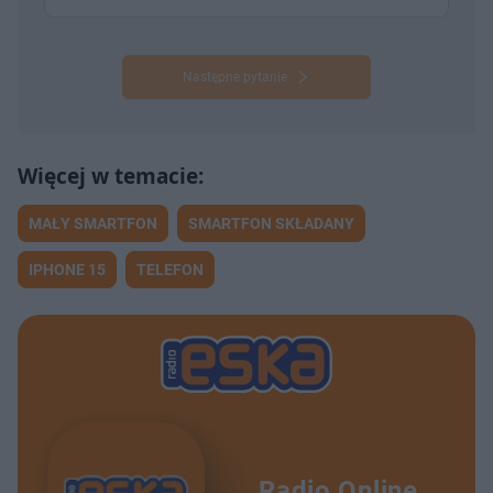
Następne pytanie
MAŁY SMARTFON
SMARTFON SKŁADANY
IPHONE 15
TELEFON
Radio Online