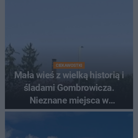
CIEKAWOSTKI
Mała wieś z wielką historią i
śladami Gombrowicza.
Nieznane miejsca w
Świętokrzyskiem