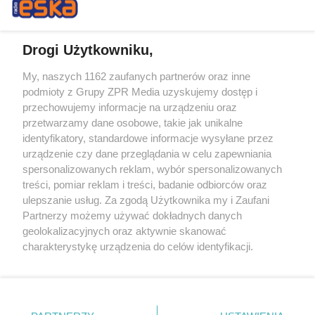
Drogi Użytkowniku,
My, naszych 1162 zaufanych partnerów oraz inne
Żaden utwór zamieszczony w serwisie nie może być powielany i
podmioty z Grupy ZPR Media uzyskujemy dostęp i
rozpowszechniany lub dalej rozpowszechniany w jakikolwiek sposób (w
tym także elektroniczny lub mechaniczny) na jakimkolwiek polu
przechowujemy informacje na urządzeniu oraz
eksploatacji w jakiejkolwiek formie, włącznie z umieszczaniem w
przetwarzamy dane osobowe, takie jak unikalne
Internecie bez pisemnej zgody właściciela praw. Jakiekolwiek użycie lub
identyfikatory, standardowe informacje wysyłane przez
wykorzystanie utworów w całości lub w części z naruszeniem prawa,
tzn. bez właściwej zgody, jest zabronione pod groźbą kary i może być
urządzenie czy dane przeglądania w celu zapewniania
ścigane prawnie.
spersonalizowanych reklam, wybór spersonalizowanych
treści, pomiar reklam i treści, badanie odbiorców oraz
ulepszanie usług. Za zgodą Użytkownika my i Zaufani
Partnerzy możemy używać dokładnych danych
geolokalizacyjnych oraz aktywnie skanować
charakterystykę urządzenia do celów identyfikacji.
Ponieważ cenimy Twoją prywatność, prosimy o zgodę na
O nas
korzystanie z tych technologii poprzez kliknięcie
Informacje prawne
„Akceptuję”. Zgoda jest dobrowolna i zawsze możesz ją
zmienić/wycofać klikając przycisk ustawień prywatności