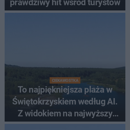
prawdziwy hit wśród turystów
CIEKAWOSTKA
To najpiękniejsza plaża w
Świętokrzyskiem według AI.
Z widokiem na najwyższy
szczyt Gór Świętokrzyskich