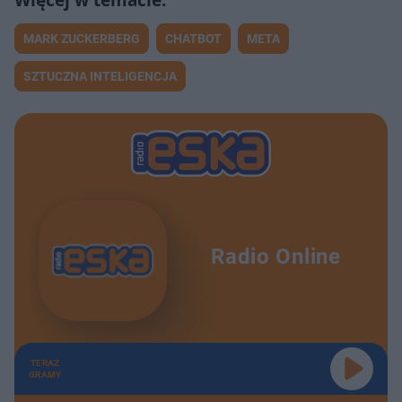
MARK ZUCKERBERG
CHATBOT
META
SZTUCZNA INTELIGENCJA
Radio Online
TERAZ
GRAMY