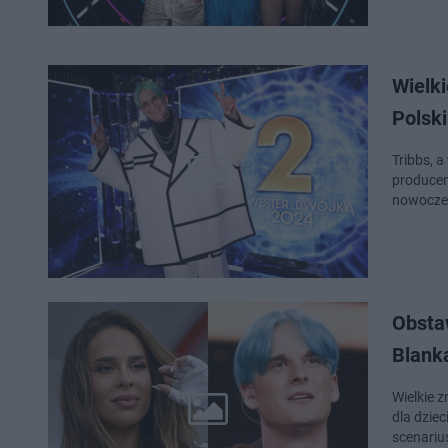
Wielki
Polski
Tribbs, a
producen
nowoczes
Obstaw
Blank
Wielkie 
dla dziec
scenariu