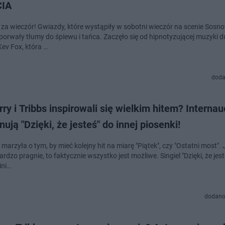
CIA
ł za wieczór! Gwiazdy, które wystąpiły w sobotni wieczór na scenie Sosn
, porwały tłumy do śpiewu i tańca. Zaczęło się od hipnotyzującej muzyki 
Kev Fox, która …
doda
ry i Tribbs inspirowali się wielkim hitem? Internau
ują "Dzięki, że jesteś" do innej piosenki!
marzyła o tym, by mieć kolejny hit na miarę "Piątek", czy "Ostatni most". J
rdzo pragnie, to faktycznie wszystko jest możliwe. Singiel "Dzięki, że jest
ini…
dodano