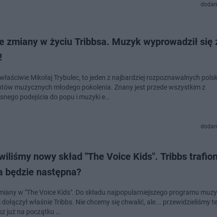
dodan
e zmiany w życiu Tribbsa. Muzyk wyprowadził się 
!
 właściwie Mikołaj Trybulec, to jeden z najbardziej rozpoznawalnych pols
tów muzycznych młodego pokolenia. Znany jest przede wszystkim z
nego podejścia do popu i muzyki e…
dodan
iliśmy nowy skład "The Voice Kids". Tribbs trafion
a będzie następna?
zmiany w "The Voice Kids". Do składu najpopularniejszego programu muz
i dołączył właśnie Tribbs. Nie chcemy się chwalić, ale... przewidzieliśmy t
sz już na początku …