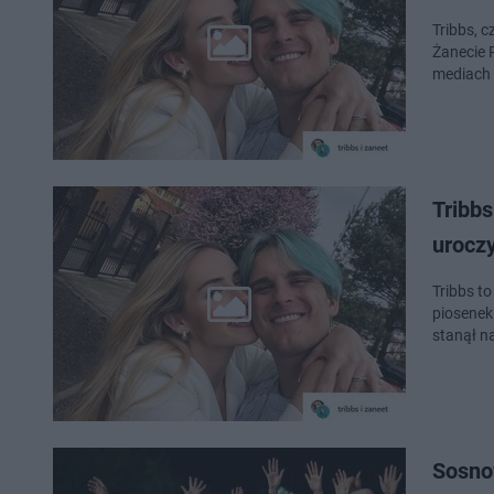
Tribbs, c
Żanecie P
mediach
Tribbs
uroczy
Tribbs t
piosenek
stanął n
Sosnow