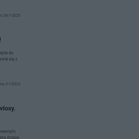
o 30-7-2025
!
jcie do
icie się z
no 3-7-2025
włosy.
W pewnym
a dzisiaj,