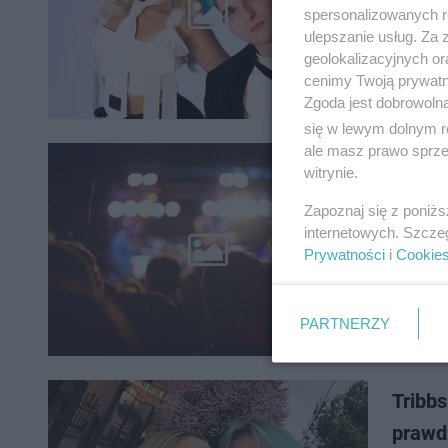
Szwedzka
spersonalizowanych re
utwór. W
ulepszanie usług. Za
z lat 90
geolokalizacyjnych or
cenimy Twoją prywatno
Zgoda jest dobrowoln
się w lewym dolnym r
ale masz prawo sprzec
Dni B
witrynie.
konce
Zapoznaj się z poniż
internetowych. Szcze
Nadchodz
Prywatności
i
Cookie
brak atr
nie tylko
PARTNERZY
Tribbs
prawd