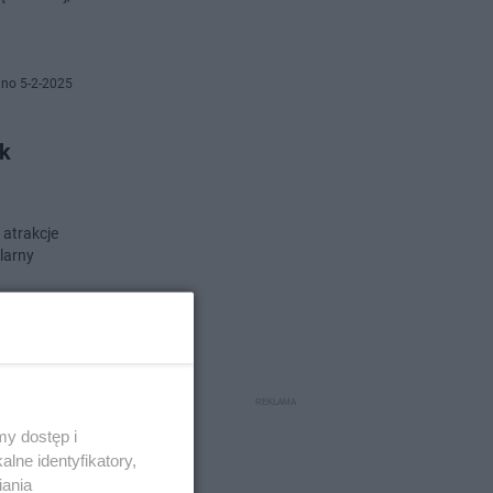
no 5-2-2025
ak
 atrakcje
larny
o 26-1-2025
nie
y dostęp i
lne identyfikatory,
iania