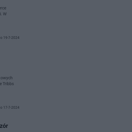
erce
i. W
o 19-7-2024
ltowych
e Tribbs
o 17-7-2024
zór