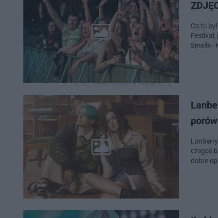
ZDJĘ
Co to by
Festival
Smolik - 
Lanber
porówn
Lanberry 
czegoś ba
dobre op