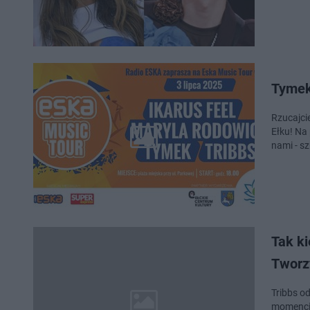
Tymek,
Rzucajci
Ełku! Na 
nami - s
Tak ki
Tworz
Tribbs o
momencie