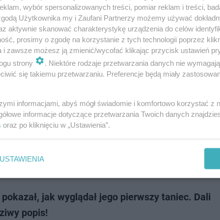
 gwiazda pop Klara Hammarström i polski producent Tribbs prezentują
klam, wybór spersonalizowanych treści, pomiar reklam i treści, bad
 "Can't Get Enough (Dr Feelgood)" znalazły się sample z klasycznego "Dr.
 zgodą Użytkownika my i Zaufani Partnerzy możemy używać dokład
. Autorami utwor…
az aktywnie skanować charakterystykę urządzenia do celów identyfi
ść, prosimy o zgodę na korzystanie z tych technologii poprzez klikn
a i zawsze możesz ją zmienić/wycofać klikając przycisk ustawień pr
dodano
ogu strony
. Niektóre rodzaje przetwarzania danych nie wymagaj
iwić się takiemu przetwarzaniu. Preferencje będą miały zastosowanie
emowa 2024. W programie zabawy, food trucki i hi
rty
szymi informacjami, abyś mógł świadomie i komfortowo korzystać z
gółowe informacje dotyczące przetwarzania Twoich danych znajdzi
ą Dni Bemowa 2024! Mieszkańcy dzielnicy zdecydowanie nie będą narze
s
oraz po kliknięciu w „Ustawienia”.
akcji. W programie wydarzenia znaleźć można bowiem koncerty, zabawy, 
! Sprawdźcie, gdzie…
USTAWIENIA
dodan
 pokazał, jak wyglądał jego pierwszy taniec. Dali
ziwy popis!