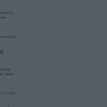
owiec Fun
duetu
no 9-6-2024
ci
eśli się
eś" zbiera
 10-11-2023