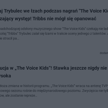
j Trybulec we łzach podczas nagrań "The Voice Ki
zający występ! Tribbs nie mógł się opanować
adchodzącej odsłony muzycznego show "The Voice Kids" czekają nie la
ołaj "Tribbs" Trybulec zalał się łzami w trakcie oceny jednego z talentów.
e stracił pa…
dodan
cja w „The Voice Kids”! Stawka jeszcze nigdy nie
ysoka
ększa zmiana w historii programu. „The Voice Kids” wraca na antenę TVP
owego sezonu rośnie do międzynarodowego poziomu. Zwycięzca nie tyl
ow, ale zostanie repreze…