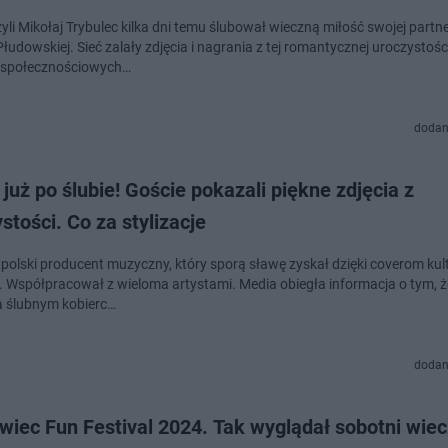
zyli Mikołaj Trybulec kilka dni temu ślubował wieczną miłość swojej partn
łudowskiej. Sieć zalały zdjęcia i nagrania z tej romantycznej uroczystośc
 społecznościowych…
dodan
 już po ślubie! Goście pokazali piękne zdjęcia z
stości. Co za stylizacje
o polski producent muzyczny, który sporą sławę zyskał dzięki coverom ku
. Współpracował z wieloma artystami. Media obiegła informacja o tym, ż
a ślubnym kobierc…
dodan
iec Fun Festival 2024. Tak wyglądał sobotni wiec