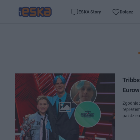
ESKA Story
Dołącz
Tribbs
Eurowi
Zgodnie 
reprezent
paździer