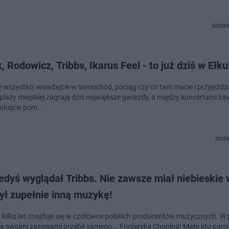
dodan
 Rodowicz, Tribbs, Ikarus Feel - to już dziś w Ełku
e wszystko, wsiadajcie w samochód, pociąg czy co tam macie i przyjeżdża
plaży miejskiej zagrają dziś największe gwiazdy, a między koncertami baw
zukajcie pom…
doda
edyś wyglądał Tribbs. Nie zawsze miał niebieskie 
ył zupełnie inną muzykę!
d kilku lat znajduje się w czołówce polskich producentów muzycznych. 
 swoimi zasięgami przebił samego... Fryderyka Chopina! Mało kto pamięt