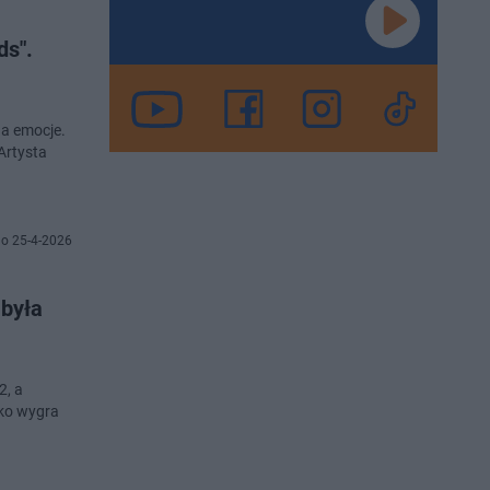
ds".
da emocje.
 Artysta
o 25-4-2026
 była
2, a
ko wygra