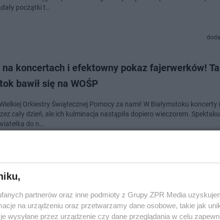
ądały początki t…
doda
 na koncertach i efektowny pokaz fajerwerków! T
stok bawił się na WOŚP
 Wielkiej Orkiestry Świątecznej Pomocy za nami! W Białymstoku koncerty i
zez cały dzień, ale ich kulminacja nastąpiła dopiero wieczorem. Spektaku
wiatełka do n…
dodan
niku,
Hammarström łączy siły z Tribbsem. Nagrali wspol
fanych partnerów oraz inne podmioty z Grupy ZPR Media uzyskujem
 Get Enough (Dr. Feelgood)”
cje na urządzeniu oraz przetwarzamy dane osobowe, takie jak unika
je wysyłane przez urządzenie czy dane przeglądania w celu zapewn