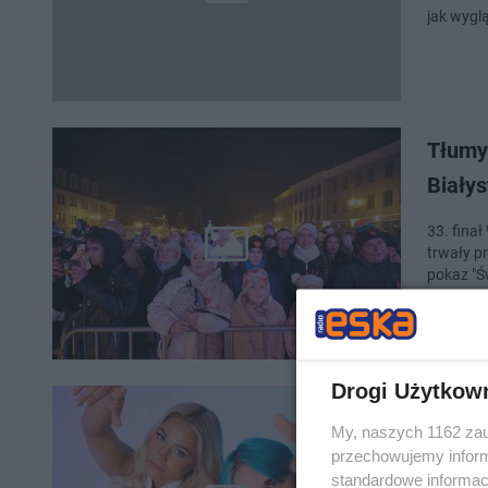
jak wygl
Tłumy
Biały
33. finał
trwały pr
pokaz "Ś
Drogi Użytkow
Klara 
My, naszych 1162 zau
"Can’t
przechowujemy informa
standardowe informac