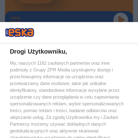
TERAZ
GRAMY
Drogi Użytkowniku,
My, naszych 1162 zaufanych partnerów oraz inne
Żaden utwór zamieszczony w serwisie nie może być powielany i
podmioty z Grupy ZPR Media uzyskujemy dostęp i
rozpowszechniany lub dalej rozpowszechniany w jakikolwiek sposób (w
tym także elektroniczny lub mechaniczny) na jakimkolwiek polu
przechowujemy informacje na urządzeniu oraz
eksploatacji w jakiejkolwiek formie, włącznie z umieszczaniem w Internecie
przetwarzamy dane osobowe, takie jak unikalne
bez pisemnej zgody właściciela praw. Jakiekolwiek użycie lub
wykorzystanie utworów w całości lub w części z naruszeniem prawa, tzn.
identyfikatory, standardowe informacje wysyłane przez
bez właściwej zgody, jest zabronione pod groźbą kary i może być ścigane
urządzenie czy dane przeglądania w celu zapewniania
prawnie.
spersonalizowanych reklam, wybór spersonalizowanych
treści, pomiar reklam i treści, badanie odbiorców oraz
ulepszanie usług. Za zgodą Użytkownika my i Zaufani
Partnerzy możemy używać dokładnych danych
geolokalizacyjnych oraz aktywnie skanować
charakterystykę urządzenia do celów identyfikacji.