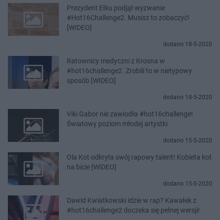
Prezydent Ełku podjął wyzwanie
#Hot16Challenge2. Musisz to zobaczyć!
[WIDEO]
dodano 18-5-2020
Ratownicy medyczni z Krosna w
#hot16challenge2. Zrobili to w nietypowy
sposób [WIDEO]
dodano 18-5-2020
Viki Gabor nie zawiodła #hot16challenge!
Światowy poziom młodej artystki
dodano 15-5-2020
Ola Kot odkryła swój rapowy talent! Kobieta kot
na bicie [WIDEO]
dodano 15-5-2020
Dawid Kwiatkowski idzie w rap? Kawałek z
#hot16challenge2 doczeka się pełnej wersji!