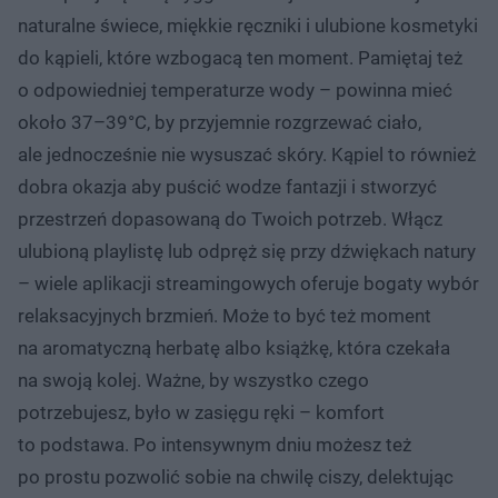
naturalne świece, miękkie ręczniki i ulubione kosmetyki
do kąpieli, które wzbogacą ten moment. Pamiętaj też
o odpowiedniej temperaturze wody – powinna mieć
około 37–39°C, by przyjemnie rozgrzewać ciało,
ale jednocześnie nie wysuszać skóry. Kąpiel to również
dobra okazja aby puścić wodze fantazji i stworzyć
przestrzeń dopasowaną do Twoich potrzeb. Włącz
ulubioną playlistę lub odpręż się przy dźwiękach natury
– wiele aplikacji streamingowych oferuje bogaty wybór
relaksacyjnych brzmień. Może to być też moment
na aromatyczną herbatę albo książkę, która czekała
na swoją kolej. Ważne, by wszystko czego
potrzebujesz, było w zasięgu ręki – komfort
to podstawa. Po intensywnym dniu możesz też
po prostu pozwolić sobie na chwilę ciszy, delektując