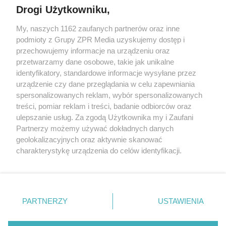
Drogi Użytkowniku,
My, naszych 1162 zaufanych partnerów oraz inne
Żaden utwór zamieszczony w serwisie nie może być powielany i
podmioty z Grupy ZPR Media uzyskujemy dostęp i
rozpowszechniany lub dalej rozpowszechniany w jakikolwiek sposób (w
przechowujemy informacje na urządzeniu oraz
tym także elektroniczny lub mechaniczny) na jakimkolwiek polu
eksploatacji w jakiejkolwiek formie, włącznie z umieszczaniem w
przetwarzamy dane osobowe, takie jak unikalne
Internecie bez pisemnej zgody właściciela praw. Jakiekolwiek użycie lub
identyfikatory, standardowe informacje wysyłane przez
wykorzystanie utworów w całości lub w części z naruszeniem prawa,
tzn. bez właściwej zgody, jest zabronione pod groźbą kary i może być
urządzenie czy dane przeglądania w celu zapewniania
ścigane prawnie.
spersonalizowanych reklam, wybór spersonalizowanych
treści, pomiar reklam i treści, badanie odbiorców oraz
ulepszanie usług. Za zgodą Użytkownika my i Zaufani
Partnerzy możemy używać dokładnych danych
geolokalizacyjnych oraz aktywnie skanować
charakterystykę urządzenia do celów identyfikacji.
Ponieważ cenimy Twoją prywatność, prosimy o zgodę na
O nas
korzystanie z tych technologii poprzez kliknięcie
Informacje prawne
„Akceptuję”. Zgoda jest dobrowolna i zawsze możesz ją
zmienić/wycofać klikając przycisk ustawień prywatności
PARTNERZY
USTAWIENIA
Nasze serwisy
znajdujący się w lewym dolnym rogu strony
. Niektóre
rodzaje przetwarzania danych nie wymagają zgody
© 2026 Grupa ZPR Media