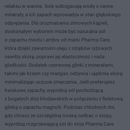
relaksu w wannie. Sole wzbogacają wodę o cenne
minerały, a ich zapach wprowadza w stan głębokiego
odprężenia. Dla urozmaicenia zimowych kąpieli,
doskonałym wyborem może być naturalna sól
o zapachu miodu i ambry od marki Pharma Care,
która dzięki zawartości oleju z otrębów ryżowych
nawilży skórę, poprawi jej elastyczność i nada
gładkości. Dodatek czerwonej glinki z minerałami,
takimi jak krzem czy mangan, odżywia i ujędrnia skórę,
minimalizując uczucie zmęczenia. Jeśli preferujesz
kwiatowe zapachy, wypróbuj sól pochodzącą
z bogatych złóż kłodawskich w połączeniu z fioletową
glinką o zapachu magnolii. Podczas chłodnych dni,
gdy chcesz ze szczególną troską zadbać o stopy,
wypróbuj rozgrzewającą sól do stóp Pharma Care