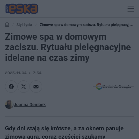
Styl życia
Zimowe spa w domowym zaciszu. Rytuału pielęgnacyjne
idelane na czas zimy
Zimowe spa w domowym
zaciszu. Rytuału pielęgnacyjne
idelane na czas zimy
2025-11-04
7:54
Dodaj do Google
Joanna Dembek
Gdy dni stają się krótsze, a za oknem panuje
zimowa aura, coraz częściej szukamy