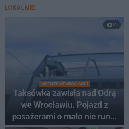
LOKALNIE:
10
WYPADEK WE WROCŁAWIU
Taksówka zawisła nad Odrą
we Wrocławiu. Pojazd z
pasażerami o mało nie runął
do rzeki