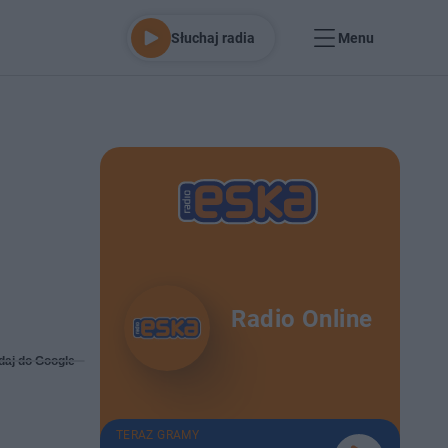
Słuchaj radia
Menu
Radio Online
daj do Google
TERAZ GRAMY