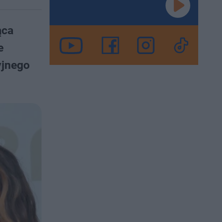
ąca
e
yjnego