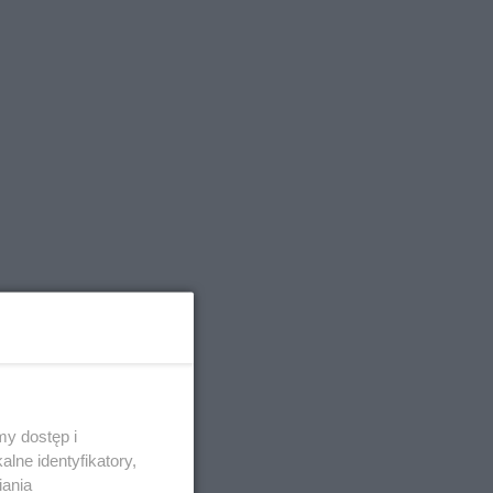
y dostęp i
lne identyfikatory,
iania