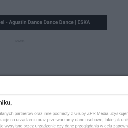
el - Agustin Dance Dance Dance | ESKA
niku,
fanych partnerów oraz inne podmioty z Grupy ZPR Media uzyskujem
cje na urządzeniu oraz przetwarzamy dane osobowe, takie jak unika
je wysyłane przez urządzenie czy dane przeglądania w celu zapewn