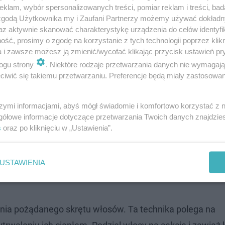
klam, wybór spersonalizowanych treści, pomiar reklam i treści, bad
 zgodą Użytkownika my i Zaufani Partnerzy możemy używać dokład
az aktywnie skanować charakterystykę urządzenia do celów identyfi
obie. Jedną z najpopularniejszych metod jest użycie lok
ść, prosimy o zgodę na korzystanie z tych technologii poprzez klikn
cje i nawijaj je na lokówkę, trzymając ją przez kilka sek
a i zawsze możesz ją zmienić/wycofać klikając przycisk ustawień pr
ogu strony
. Niektóre rodzaje przetwarzania danych nie wymagaj
iwić się takiemu przetwarzaniu. Preferencje będą miały zastosowanie
pomocy papilotów?
szymi informacjami, abyś mógł świadomie i komfortowo korzystać z
gółowe informacje dotyczące przetwarzania Twoich danych znajdzi
iloty to miękkie, elastyczne wałeczki, które można uży
s
oraz po kliknięciu w „Ustawienia”.
 papiloty, a następnie zabezpiecz końcówki. Pozostaw je
opiero rano rozwiń włosy i ciesz się przepięknym efektem
USTAWIENIA
ania pożądanego skrętu włosów. Ta technika polega na