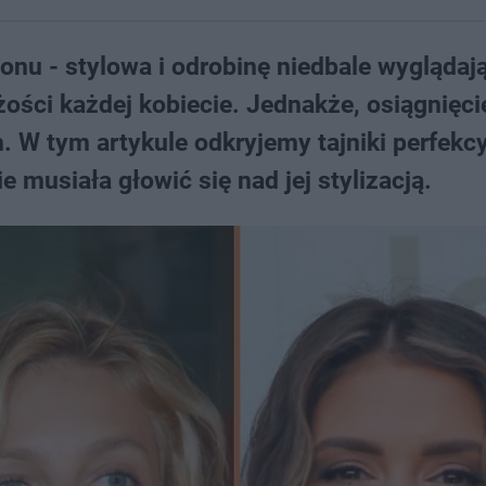
nu - stylowa i odrobinę niedbale wyglądaj
eżości każdej kobiecie. Jednakże, osiągnięci
 W tym artykule odkryjemy tajniki perfekc
ie musiała głowić się nad jej stylizacją.