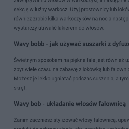
zawiązywaniu włosów w warkoczyki, a następnie ut
sekcję w luźny warkocz. Użyj prostownicy lub lokó
również zrobić kilka warkoczyków na noc a następn
wystarczy utrwalić lakierem do włosów.
Wavy bobb - jak używać suszarki z dyfuz
Świetnym sposobem na piękne fale jest również uż
zbyt wiele czasu na zabawę z lokówką lub falowni
Możesz je lekko ugniatać podczas suszenia, a tym
skręt.
Wavy bob - układanie włosów falownicą
Zanim zaczniesz stylizować włosy falownicą, upew