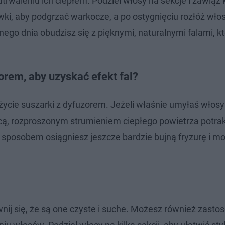
rwaleniu ich ciepłem. Podziel włosy na sekcje i zawiąż
wki, aby podgrzać warkocze, a po ostygnięciu rozłóż wł
ego dnia obudzisz się z pięknymi, naturalnymi falami, k
orem, aby uzyskać efekt fal?
ycie suszarki z dyfuzorem. Jeżeli właśnie umyłaś włosy
cą, rozproszonym strumieniem ciepłego powietrza potrak
 sposobem osiągniesz jeszcze bardzie bujną fryzurę i mo
nij się, że są one czyste i suche. Możesz również zast