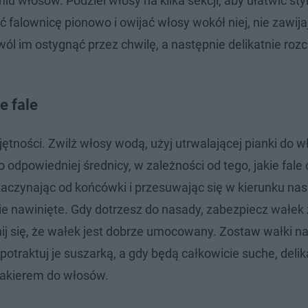
u włosów. Podziel włosy na kilka sekcji, aby ułatwić styl
 falownicę pionowo i owijać włosy wokół niej, nie zawija
wól im ostygnąć przez chwilę, a następnie delikatnie roz
e fale
ności. Zwilż włosy wodą, użyj utrwalającej pianki do w
 odpowiedniej średnicy, w zależności od tego, jakie fale
zaczynając od końcówki i przesuwając się w kierunku nas
ie nawinięte. Gdy dotrzesz do nasady, zabezpiecz wałek
ij się, że wałek jest dobrze umocowany. Zostaw wałki na
 potraktuj je suszarką, a gdy będą całkowicie suche, deli
 lakierem do włosów.