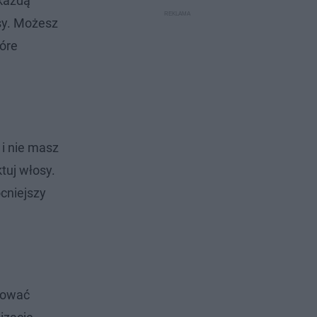
 każdą
osy. Możesz
tóre
 i nie masz
tuj włosy.
cniejszy
osować