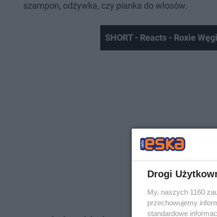
szampon, odżywka, czy pianka do włosów.
SHORT - Reacts - Roxie Węgi
Drogi Użytkow
My, naszych 1160 zau
przechowujemy informa
standardowe informac