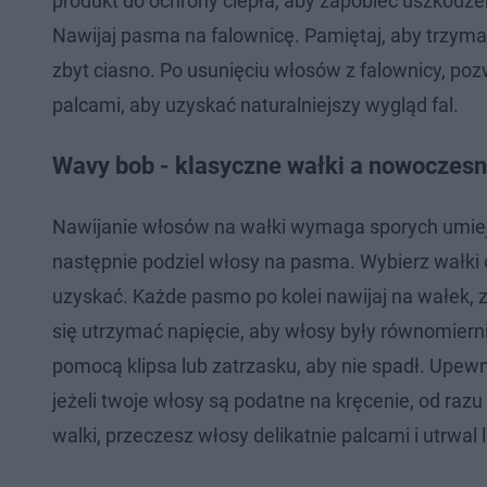
produkt do ochrony ciepła, aby zapobiec uszkodzeni
Nawijaj pasma na falownicę. Pamiętaj, aby trzymać
zbyt ciasno. Po usunięciu włosów z falownicy, poz
palcami, aby uzyskać naturalniejszy wygląd fal.
Wavy bob - klasyczne wałki a nowoczesn
Nawijanie włosów na wałki wymaga sporych umiejęt
następnie podziel włosy na pasma. Wybierz wałki o
uzyskać. Każde pasmo po kolei nawijaj na wałek, 
się utrzymać napięcie, aby włosy były równomiern
pomocą klipsa lub zatrzasku, aby nie spadł. Upewn
jeżeli twoje włosy są podatne na kręcenie, od razu
walki, przeczesz włosy delikatnie palcami i utrwal