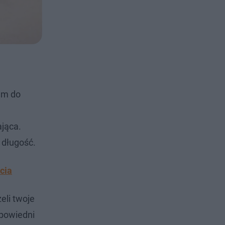
em do
ająca.
 długość.
cia
eli twoje
dpowiedni