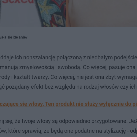
ała się idelanie?
 oddaje ich nonszalancję połączoną z niedbałym podejści
 emanują zmysłowością i swobodą. Co więcej, pasuje ona
ody i kształt twarzy. Co więcej, nie jest ona zbyt wymag
nąć pożądany efekt bez względu na rodzaj włosów czy ich
zające się włosy. Ten produkt nie służy wyłącznie do pi
j się, że twoje włosy są odpowiednio przygotowane. Jeż
w, które sprawią, że będą one podatne na stylizację - o