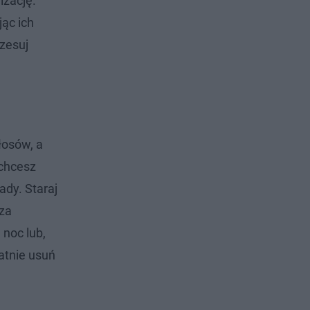
izację.
jąc ich
czesuj
łosów, a
 chcesz
ady. Staraj
 za
 noc lub,
katnie usuń