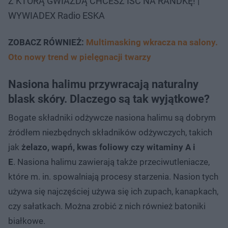
Z KTÓRĄ GWIAZDĄ CHCESZ IŚĆ NA RANDKĘ! |
WYWIADEX Radio ESKA
ZOBACZ RÓWNIEŻ:
Multimasking wkracza na salony.
Oto nowy trend w pielęgnacji twarzy
Nasiona halimu przywracają naturalny
blask skóry. Dlaczego są tak wyjątkowe?
Bogate składniki odżywcze nasiona halimu są dobrym
źródłem niezbędnych składników odżywczych, takich
jak
żelazo, wapń, kwas foliowy czy witaminy A i
E
. Nasiona halimu zawierają także przeciwutleniacze,
które m. in. spowalniają procesy starzenia. Nasion tych
używa się najczęściej używa się ich zupach, kanapkach,
czy sałatkach. Można zrobić z nich również batoniki
białkowe.