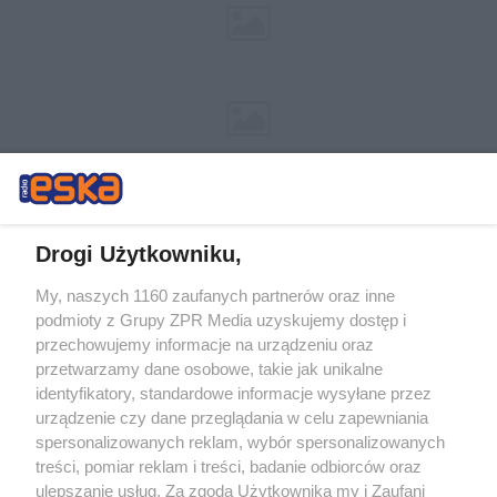
Drogi Użytkowniku,
My, naszych 1160 zaufanych partnerów oraz inne
Żaden utwór zamieszczony w serwisie nie może być powielany i
podmioty z Grupy ZPR Media uzyskujemy dostęp i
rozpowszechniany lub dalej rozpowszechniany w jakikolwiek sposób (w
przechowujemy informacje na urządzeniu oraz
tym także elektroniczny lub mechaniczny) na jakimkolwiek polu
eksploatacji w jakiejkolwiek formie, włącznie z umieszczaniem w
przetwarzamy dane osobowe, takie jak unikalne
Internecie bez pisemnej zgody właściciela praw. Jakiekolwiek użycie lub
identyfikatory, standardowe informacje wysyłane przez
wykorzystanie utworów w całości lub w części z naruszeniem prawa,
tzn. bez właściwej zgody, jest zabronione pod groźbą kary i może być
urządzenie czy dane przeglądania w celu zapewniania
ścigane prawnie.
spersonalizowanych reklam, wybór spersonalizowanych
treści, pomiar reklam i treści, badanie odbiorców oraz
ulepszanie usług. Za zgodą Użytkownika my i Zaufani