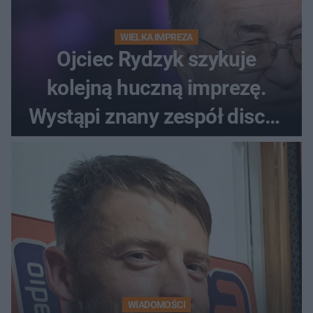
WIELKA IMPREZA
Ojciec Rydzyk szykuje
kolejną huczną imprezę.
Wystąpi znany zespół disco-
polo
WIADOMOŚCI