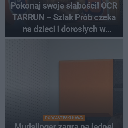
Pokonaj swoje słabości! OCR
TARRUN – Szlak Prób czeka
na dzieci i dorosłych w
Dolinie Dunajca
PODCAST ESKI IŁAWA
Mudslinger zagra na jednej