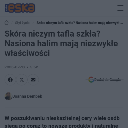
Styl życia
Skóra niczym tafla szkła? Nasiona halim mają niezwykłe
właściwości
Skóra niczym tafla szkła?
Nasiona halim mają niezwykłe
właściwości
2025-07-16
9:52
Dodaj do Google
Joanna Dembek
W poszukiwaniu nieskazitelnej cery wiele osób
sięga po coraz to nowsze produkty i naturalne