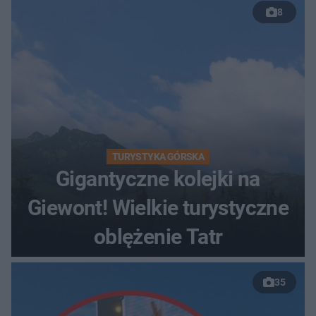
8
TURYSTYKA GÓRSKA
Gigantyczne kolejki na
Giewont! Wielkie turystyczne
oblężenie Tatr
35