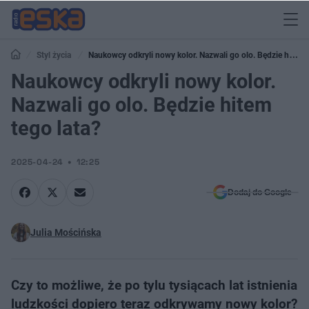
Styl życia
Naukowcy odkryli nowy kolor. Nazwali go olo. Będzie hitem
tego lata?
Naukowcy odkryli nowy kolor.
Nazwali go olo. Będzie hitem
tego lata?
2025-04-24
12:25
Dodaj do Google
Julia Mościńska
Czy to możliwe, że po tylu tysiącach lat istnienia
ludzkości dopiero teraz odkrywamy nowy kolor?