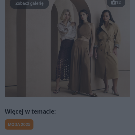
12
Post udostępniony przez WorldStar Hip Hop / WSHH
(@worldstar)
MODA 2025