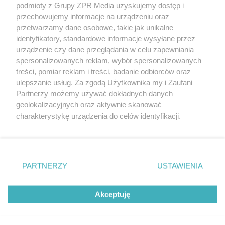
podmioty z Grupy ZPR Media uzyskujemy dostęp i
rozpowszechniany lub dalej rozpowszechniany w jakikolwiek sposób (w
przechowujemy informacje na urządzeniu oraz
tym także elektroniczny lub mechaniczny) na jakimkolwiek polu
eksploatacji w jakiejkolwiek formie, włącznie z umieszczaniem w
przetwarzamy dane osobowe, takie jak unikalne
Internecie bez pisemnej zgody właściciela praw. Jakiekolwiek użycie lub
identyfikatory, standardowe informacje wysyłane przez
wykorzystanie utworów w całości lub w części z naruszeniem prawa,
tzn. bez właściwej zgody, jest zabronione pod groźbą kary i może być
urządzenie czy dane przeglądania w celu zapewniania
ścigane prawnie.
spersonalizowanych reklam, wybór spersonalizowanych
treści, pomiar reklam i treści, badanie odbiorców oraz
ulepszanie usług. Za zgodą Użytkownika my i Zaufani
Partnerzy możemy używać dokładnych danych
geolokalizacyjnych oraz aktywnie skanować
charakterystykę urządzenia do celów identyfikacji.
Ponieważ cenimy Twoją prywatność, prosimy o zgodę na
O nas
korzystanie z tych technologii poprzez kliknięcie
Informacje prawne
„Akceptuję”. Zgoda jest dobrowolna i zawsze możesz ją
zmienić/wycofać klikając przycisk ustawień prywatności
PARTNERZY
USTAWIENIA
Nasze serwisy
znajdujący się w lewym dolnym rogu strony
. Niektóre
rodzaje przetwarzania danych nie wymagają zgody
© 2026 Grupa ZPR Media
Akceptuję
użytkownika, ale masz prawo sprzeciwić się takiemu
przetwarzaniu. Preferencje będą miały zastosowanie tylko
na tej witrynie.