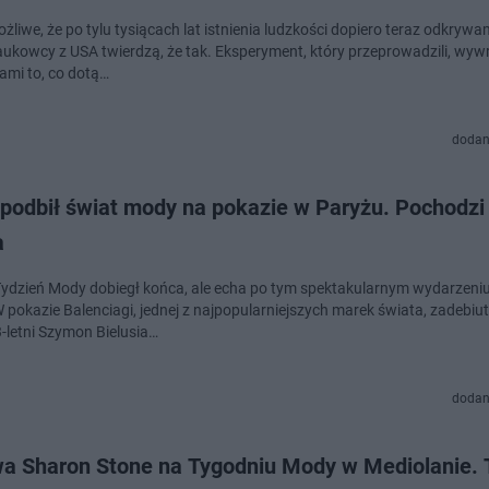
ożliwe, że po tylu tysiącach lat istnienia ludzkości dopiero teraz odkry
aukowcy z USA twierdzą, że tak. Eksperyment, który przeprowadzili, wyw
ami to, co dotą…
dodan
 podbił świat mody na pokazie w Paryżu. Pochodzi
a
Tydzień Mody dobiegł końca, ale echa po tym spektakularnym wydarzeniu
W pokazie Balenciagi, jednej z najpopularniejszych marek świata, zadebiu
3-letni Szymon Bielusia…
dodan
wa Sharon Stone na Tygodniu Mody w Mediolanie. 