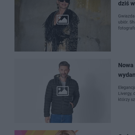
dziś w
Gwiazda 
ubiór. S
fotograf
Nowa 
wydan
Elegancj
Livergy, 
którzy s