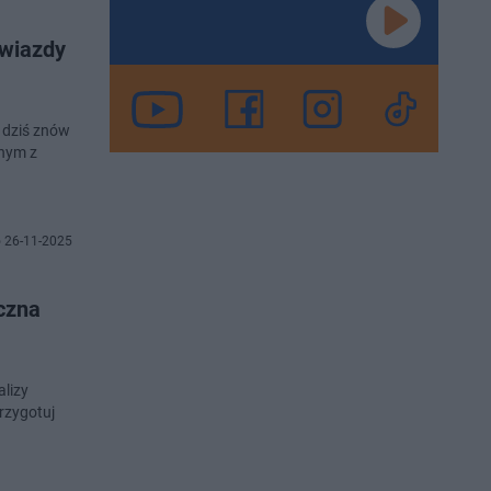
gwiazdy
, dziś znów
dnym z
 26-11-2025
uczna
alizy
rzygotuj