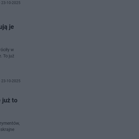
 23-10-2025
ją je
róciły w
. To już
 23-10-2025
 już to
perymentów,
 skrajne