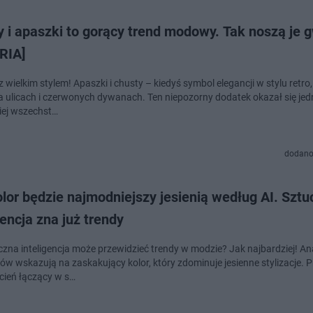
 i apaszki to gorący trend modowy. Tak noszą je 
RIA]
 wielkim stylem! Apaszki i chusty – kiedyś symbol elegancji w stylu retro
na ulicach i czerwonych dywanach. Ten niepozorny dodatek okazał się je
iej wszechst…
dodano
lor będzie najmodniejszy jesienią według AI. Szt
gencja zna już trendy
czna inteligencja może przewidzieć trendy w modzie? Jak najbardziej! An
ów wskazują na zaskakujący kolor, który zdominuje jesienne stylizacje. P
dcień łączący w s…