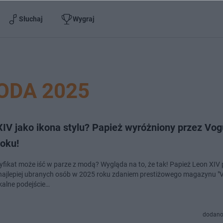
Słuchaj
Wygraj
ODA 2025
XIV jako ikona stylu? Papież wyróżniony przez Vo
roku!
yfikat może iść w parze z modą? Wygląda na to, że tak! Papież Leon XIV p
e najlepiej ubranych osób w 2025 roku zdaniem prestiżowego magazynu "
kalne podejście…
dodano