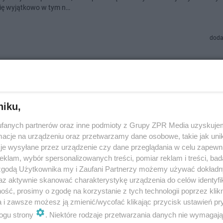
ię wyjątkowo w tym n…
doda
wsze walczyłam z obcierającymi się udami. W upa
m ogromne podrażnienia i bolesne rany. Odkąd po
osób, lato ma zupełnie inny wymiar
niku,
e walczyłam z obcierającymi się udami. Lato zamiast z lekkością i komf
 mi się z bólem, otarciami i rezygnacją z sukienek oraz krótkich spodenek
fanych partnerów oraz inne podmioty z Grupy ZPR Media uzyskujem
am wielu rozwiązań, ale…
cje na urządzeniu oraz przetwarzamy dane osobowe, takie jak unika
je wysyłane przez urządzenie czy dane przeglądania w celu zapewn
klam, wybór spersonalizowanych treści, pomiar reklam i treści, bad
doda
 zgodą Użytkownika my i Zaufani Partnerzy możemy używać dokład
az aktywnie skanować charakterystykę urządzenia do celów identyfi
latem pastele. Te lekkie i apetyczne kolory spraw
ść, prosimy o zgodę na korzystanie z tych technologii poprzez klikn
e tylko na sukienkach, ale też w formie garniturów
a i zawsze możesz ją zmienić/wycofać klikając przycisk ustawień pr
ogu strony
. Niektóre rodzaje przetwarzania danych nie wymagaj