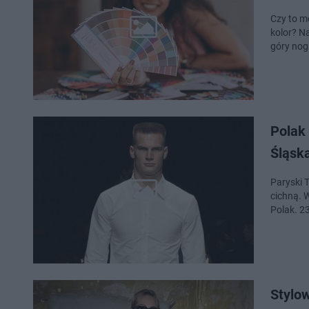
Czy to m
kolor? N
góry nog
Polak
Śląsk
Paryski 
cichną. 
Polak. 2
Stylo