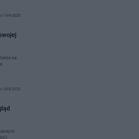
o 15-9-2025
swojej
 także na
Na
o 24-8-2025
gląd
ubnej to
yl i