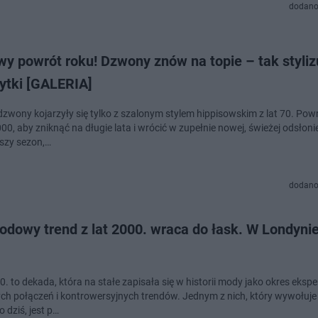
dodano
 powrót roku! Dzwony znów na topie – tak stylizu
ytki [GALERIA]
dzwony kojarzyły się tylko z szalonym stylem hippisowskim z lat 70. Pow
00, aby zniknąć na długie lata i wrócić w zupełnie nowej, świeżej odsłonie
wszy sezon,…
dodano
dowy trend z lat 2000. wraca do łask. W Londynie
0. to dekada, która na stałe zapisała się w historii mody jako okres eks
h połączeń i kontrowersyjnych trendów. Jednym z nich, który wywołuje
 dziś, jest p…