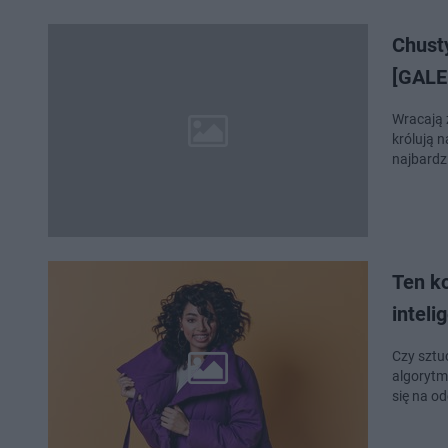
Chusty
[GALE
Wracają z
królują 
najbardz
Ten ko
inteli
Czy sztu
algorytm
się na o