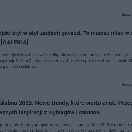
dodan
ski styl w stylizacjach gwiazd. To musisz mieć w 
e [GALERIA]
owbojski powrócił z wielką siłą! Ale nie tylko na muzyczne festiwale, ale
Inspiracje Dzikim Zachodem można zobaczyć w polskich show-biznesie. 
h gwiazdy i celebryc…
dodan
ślubna 2025. Nowe trendy, które warto znać. Prze
szych inspiracji z wybiegów i salonów
 panny młode, przygotujcie się na dawkę inspiracji! Rok 2025 w modzie śl
y kalejdoskop trendów, które pozwolą Wam wyrazić swój indywidualny st