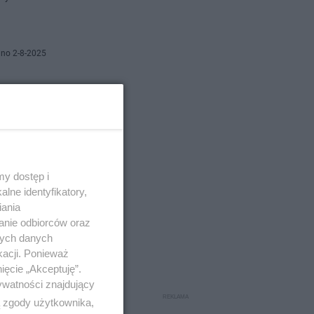
no 2-8-2025
ły
znałam
ortem
.
y dostęp i
lne identyfikatory,
iania
anie odbiorców oraz
no 9-6-2025
nych danych
kacji. Ponieważ
dzają
ięcie „Akceptuję”.
ywatności znajdujący
ą zgody użytkownika,