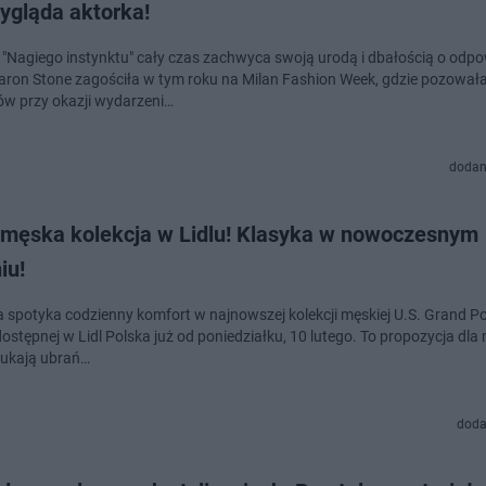
ygląda aktorka!
"Nagiego instynktu" cały czas zachwyca swoją urodą i dbałością o odpo
haron Stone zagościła w tym roku na Milan Fashion Week, gdzie pozowała
ów przy okazji wydarzeni…
dodan
męska kolekcja w Lidlu! Klasyka w nowoczesnym
iu!
a spotyka codzienny komfort w najnowszej kolekcji męskiej U.S. Grand Po
dostępnej w Lidl Polska już od poniedziałku, 10 lutego. To propozycja dla
zukają ubrań…
doda