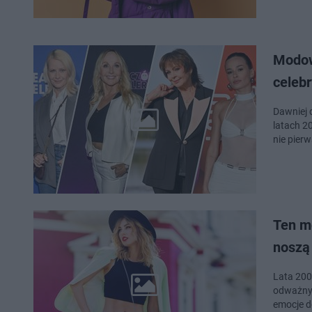
Modowy
celebr
Dawniej 
latach 20
nie pier
Ten mo
noszą
Lata 200
odważnyc
emocje do