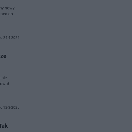
wamy nowy
raca do
o 24-4-2025
 ze
 nie
tował
o 12-3-2025
Tak