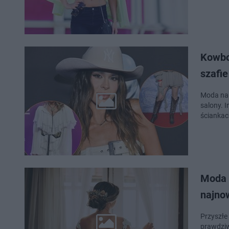
Kowboj
szafi
Moda na k
salony. 
ściankac
Moda 
najnow
Przyszłe
prawdziw