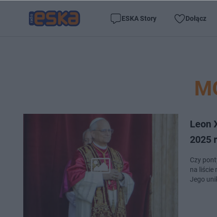
ESKA Story
Dołącz
M
Leon 
2025 
Czy pont
na liści
Jego uni